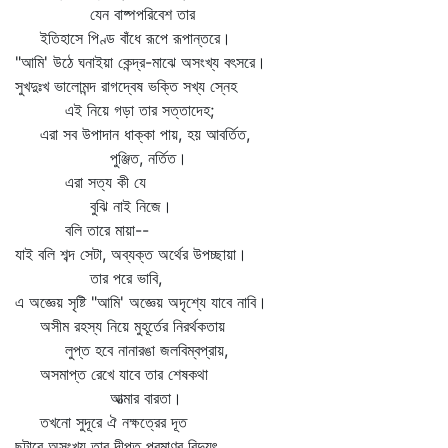
যেন বাষ্পপরিবেশ তার
ইতিহাসে পিণ্ড বাঁধে রূপে রূপান্তরে।
"আমি' উঠে ঘনাইয়া কেন্দ্র-মাঝে অসংখ্য বৎসরে।
সুখদুঃখ ভালোমন্দ রাগদ্বেষ ভক্তি সখ্য স্নেহ
এই নিয়ে গড়া তার সত্তাদেহ;
এরা সব উপাদান ধাক্কা পায়, হয় আবর্তিত,
পুঞ্জিত, নর্তিত।
এরা সত্য কী যে
বুঝি নাই নিজে।
বলি তারে মায়া--
যাই বলি শব্দ সেটা, অব্যক্ত অর্থের উপচ্ছায়া।
তার পরে ভাবি,
এ অজ্ঞেয় সৃষ্টি "আমি' অজ্ঞেয় অদৃশ্যে যাবে নাবি।
অসীম রহস্য নিয়ে মুহূর্তের নিরর্থকতায়
লুপ্ত হবে নানারঙা জলবিম্বপ্রায়,
অসমাপ্ত রেখে যাবে তার শেষকথা
আত্মার বারতা।
তখনো সুদূরে ঐ নক্ষত্রের দূত
ছুটাবে অসংখ্য তার দীপ্ত পরমাণুর বিদ্যুৎ