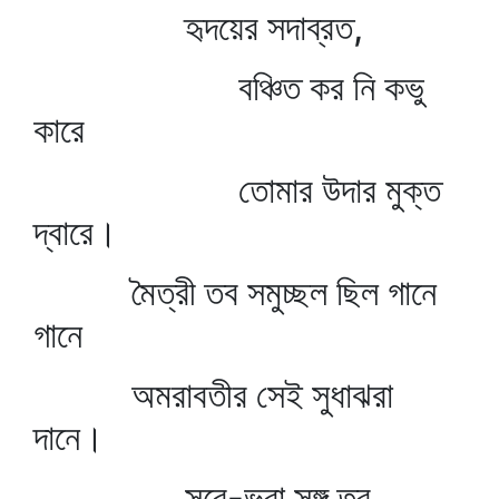
হৃদয়ের সদাব্রত,
বঞ্চিত কর নি কভু
কারে
তোমার উদার মুক্ত
দ্বারে।
মৈত্রী তব সমুচ্ছল ছিল গানে
গানে
অমরাবতীর সেই সুধাঝরা
দানে।
সুরে-ভরা সঙ্গ তব