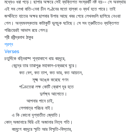
মধ্যেও ধরা পড়ে। ছাপার অক্ষরে সেই ব্যক্তিগত সংস্রবটি নষ্ট হয়-- সে অবস্থায়
এই সব লেখা বাতি-নেবা চীন লণ্ঠনের মতো হাল্কা ও ব্যর্থ হতে পারে। তাই
জর্ম্মনিতে হাতের অক্ষর ছাপবার উপায় আছে খবর পেয়ে লেখনগুলি ছাপিয়ে নেওয়া
গেল। অন্যমনস্কতায় কাটাকুটি ভুলচুক ঘটেছে। সে সব ত্রুটিতেও ব্যক্তিগত
পরিচয়েরই আভাস রয়ে গেল॥
শ্রী রবীন্দ্রনাথ ঠাকুর
প্রশ্ন
Verses
চতুর্দিকে বহ্নিবাষ্প শূন্যাকাশে ধায় বহুদূরে,
কেন্দ্রে তার তারাপুঞ্জ মহাকাল-চক্ররথে ঘুরে।
কত বেগ, কত তাপ, কত ভার, কত আয়তন,
সূক্ষ্ম অঙ্কে করেছে গণন
পণ্ডিতেরা লক্ষ কোটি ক্রোশ দূর হতে
দুর্লক্ষ্য আলোতে।
আপনার পানে চাই,
লেশমাত্র পরিচয় নাই।
এ কি কোনো দৃশ্যাতীত জ্যোতি।
কোন্‌ অজানারে ঘিরি এই অজানার নিত্য গতি।
বহুযুগে বহুদূরে স্মৃতি আর বিস্মৃতি-বিস্তার,