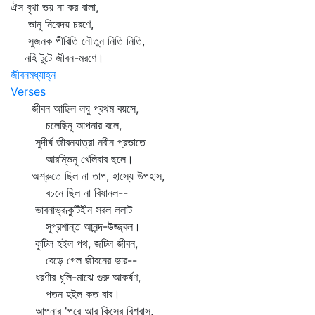
ঐস বৃথা ভয় না কর বালা,
ভানু নিবেদয় চরণে,
সুজনক পীরিতি নৌতুন নিতি নিতি,
নহি টুটে জীবন-মরণে।
জীবনমধ্যাহ্ন
Verses
জীবন আছিল লঘু প্রথম বয়সে,
চলেছিনু আপনার বলে,
সুদীর্ঘ জীবনযাত্রা নবীন প্রভাতে
আরম্ভিনু খেলিবার ছলে।
অশ্রুতে ছিল না তাপ, হাস্যে উপহাস,
বচনে ছিল না বিষানল--
ভাবনাভ্রূকুটিহীন সরল ললাট
সুপ্রশান্ত আনন্দ-উজ্জ্বল।
কুটিল হইল পথ, জটিল জীবন,
বেড়ে গেল জীবনের ভার--
ধরণীর ধূলি-মাঝে গুরু আকর্ষণ,
পতন হইল কত বার।
আপনার 'পরে আর কিসের বিশ্বাস,