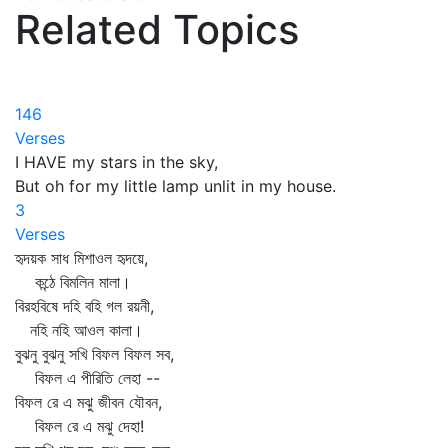
Related Topics
146
Verses
I HAVE my stars in the sky,
But oh for my little lamp unlit in my house.
3
Verses
হৃদয়ক সাধ মিশাওল হৃদয়ে,
কন্ঠে বিমলিন মালা।
বিরহবিষে দহি বহি গল রয়নী,
নহি নহি আওল কালা।
বুঝনু বুঝনু সখি বিফল বিফল সব,
বিফল এ পীরিতি লেহা --
বিফল রে এ মঝু জীবন যৌবন,
বিফল রে এ মঝু দেহা!