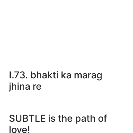
I.73. bhakti ka marag
jhina re
SUBTLE is the path of
love!