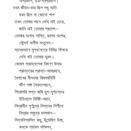
অপ্রকাশ, চির-স্বপ্রকাশ।
যখন জীবন-ভার ছিল লঘু অতি
যখন ছিল না কোনো পাপ
তখন তোমার পানে দেখি নাই চেয়ে,
জানি নাই তোমার প্রতাপ--
তোমার অগাধ শান্তি, রহস্য অপার,
সৌন্দর্য অসীম অতুলন--
স্তব্ধভাবে মুগ্ধনেত্রে নিবিড় বিস্ময়ে
দেখি নাই তোমার ভুবন।
কোমল সায়াহ্নলেখা বিষণ্ণ উদার
প্রান্তরের প্রান্ত-আম্রবনে,
বৈশাখের নীলধারা বিমলবাহিনী
ক্ষীণ গঙ্গা সৈকতশয়নে,
শিরোপরি সপ্ত ঋষি যুগ-যুগান্তের
ইতিহাসে নিবিষ্ট-নয়ান,
নিদ্রাহীন পূর্ণচন্দ্র নিস্তব্ধ নিশীথে
নিদ্রার সমুদ্রে ভাসমান--
নিত্যনিশ্বসিত বায়ু, উন্মেষিত উষা,
কনকে শ্যামল সম্মিলন,