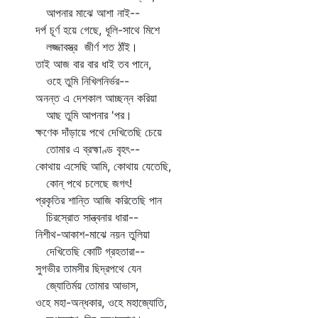
আপনার মাঝে আশা নাই--
দর্প চূর্ণ হয়ে গেছে, ধূলি-সাথে মিশে
লজ্জাবস্ত্র জীর্ণ শত ঠাঁই।
তাই আজ বার বার ধাই তব পানে,
ওহে তুমি নিখিলনির্ভর--
অনন্ত এ দেশকাল আচ্ছন্ন করিয়া
আছ তুমি আপনার 'পর।
ক্ষণেক দাঁড়ায়ে পথে দেখিতেছি চেয়ে
তোমার এ ব্রহ্মাণ্ড বৃহৎ--
কোথায় এসেছি আমি, কোথায় যেতেছি,
কোন্‌ পথে চলেছে জগৎ!
প্রকৃতির শান্তি আজি করিতেছি পান
চিরস্রোত সান্ত্বনার ধারা--
নিশীথ-আকাশ-মাঝে নয়ন তুলিয়া
দেখিতেছি কোটি গ্রহতারা--
সুগভীর তামসীর ছিদ্রপথে যেন
জ্যোতির্ময় তোমার আভাস,
ওহে মহা-অন্ধকার, ওহে মহাজ্যোতি,