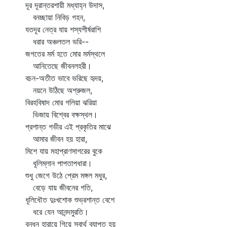
দূর দূরান্তরশায়ী মধ্যাহ্ন উদাস,
বনচ্ছায়া নিবিড় গহন,
যতদূর নেত্র যায় শস্যশীর্ষরাশি
ধরার অঞ্চলতল ভরি--
জগতের মর্ম হতে মোর মর্মস্থলে
আনিতেছে জীবনলহরী।
বচন-অতীত ভাবে ভরিছে হৃদয়,
নয়নে উঠিছে অশ্রুজল,
বিরহবিষাদ মোর গলিয়া ঝরিয়া
ভিজায় বিশ্বের বক্ষস্থল।
প্রশান্ত গভীর এই প্রকৃতির মাঝে
আমার জীবন হয় হারা,
মিশে যায় মহাপ্রাণসাগরের বুকে
ধূলিম্লান পাপতাপধারা।
শুধু জেগে উঠে প্রেম মঙ্গল মধুর,
বেড়ে যায় জীবনের গতি,
ধূলিধৌত দুঃখশোক শুভ্রশান্ত বেশে
ধরে যেন আনন্দমুরতি।
বন্ধন হারায়ে গিয়ে স্বার্থ ব্যাপ্ত হয়