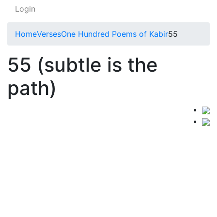
Login
Home
Verses
One Hundred Poems of Kabir
55
55 (subtle is the
path)