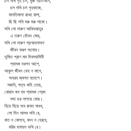
চল সখি গৃহ চল, মুঞ্চ নয়ন-জল,
চল সখি চল গৃহকাজে,
মালতিমালা রাখহ বালা,
ছি ছি সখি মরু মরু লাজে।
সখি লো দারুণ আধিভরাতুর
এ তরুণ যৌবন মোর,
সখি লো দারুণ প্রণয়হলাহল
জীবন করল অঘোর।
তৃষিত প্রাণ মম দিবসযামিনী
শ্যামক দরশন আশে,
আকুল জীবন থেহ ন মানে,
অহরহ জ্বলত হুতাশে।
সজনি, সত্য কহি তোয়,
খোয়াব কব হম শ্যামক প্রেম
সদা ডর লাগয়ে মোয়।
হিয়ে হিয়ে অব রাখত মাধব,
সো দিন আসব সখি রে,
বাত ন বোলবে, বদন ন হেরবে,
মরিব হলাহল ভখি রে।