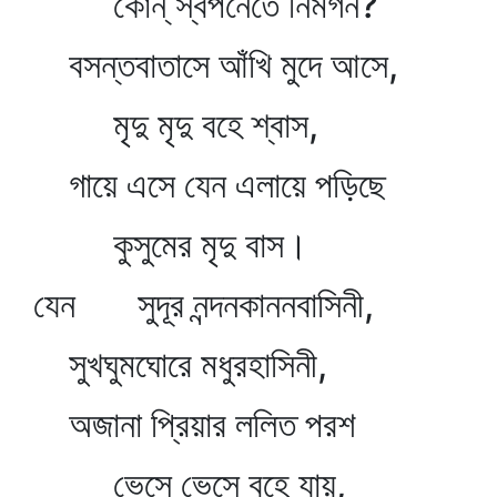
কোন্‌ স্বপনেতে নিমগন?
বসন্তবাতাসে আঁখি মুদে আসে,
মৃদু মৃদু বহে শ্বাস,
গায়ে এসে যেন এলায়ে পড়িছে
কুসুমের মৃদু বাস।
যেন সুদূর নন্দনকাননবাসিনী,
সুখঘুমঘোরে মধুরহাসিনী,
অজানা প্রিয়ার ললিত পরশ
ভেসে ভেসে বহে যায়,