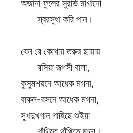
অজানা ফুলের সুরভি মাখানো
স্বরসুধা করি পান।
যেন রে কোথায় তরুর ছায়ায়
বসিয়া রূপসী বালা,
কুসুমশয়নে আধেক মগনা,
বাকল-বসনে আধেক মগনা,
সুখদুখগান গাহিছে শুইয়া
গাঁথিতে গাঁথিতে মালা।