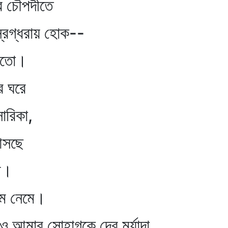
পদীতে
গ্ধরায় হোক--
তো।
 ঘরে
িকা,
সছে
ী।
েমে।
সোহাগকে দেব মর্যাদা