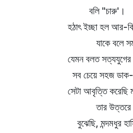
বলি "চারু'।
হঠাৎ ইচ্ছা হল আর-কিছু
যাকে বলে সম্ভ
যেমন বলত সত্যযুগের ভ
সব চেয়ে সহজ ডাক-- 
সেটা আবৃত্তি করেছি মন
তার উত্তরে মনে-মনেই
বুঝেছি, মন্দমধুর হাসি 