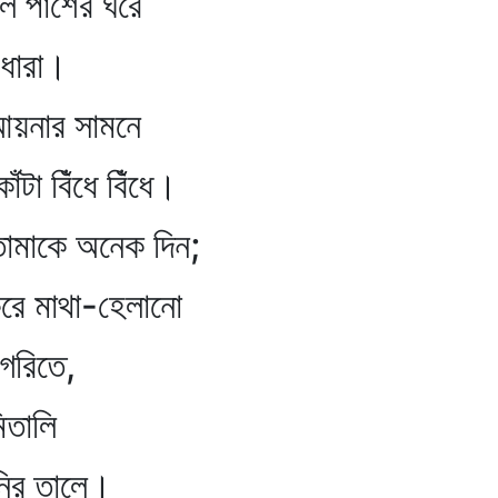
শের ঘরে
ধারা।
র সামনে
 বিঁধে বিঁধে।
মাকে অনেক দিন;
 মাথা-হেলানো
িতে,
ালি
 তালে।