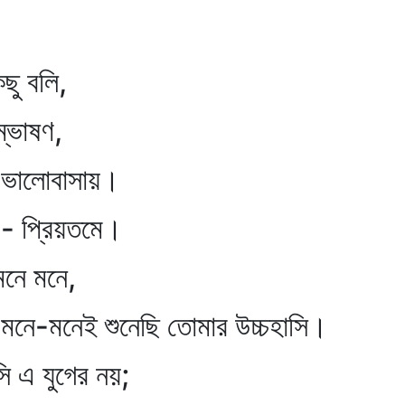
 বলি,
াষণ,
ালোবাসায়।
প্রিয়তমে।
ে মনে,
 শুনেছি তোমার উচ্চহাসি।
এ যুগের নয়;