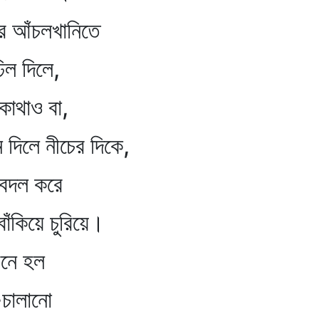
ঁচলখানিতে
দিলে,
ও বা,
 নীচের দিকে,
দল করে
 চুরিয়ে।
ে হল
ালানো