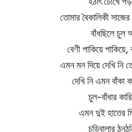
হঠাৎ চোখে পড়ল পা
তোমার বৈকালিকী সাজের 
বাঁধছিলে চুল আয়না
বেণী পাকিয়ে পাকিয়ে, কাঁটা
এমন মন দিয়ে দেখি নি তো
দেখি নি এমন বাঁকা করে
চুল-বাঁধার কারিগর
এমন দুই হাতের মিত
চুড়িবালার ঠুনঠুনির