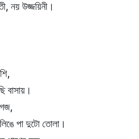
 উজ্জয়িনী।
ি,
বাসায়।
গজ,
ে পা দুটো তোলা।