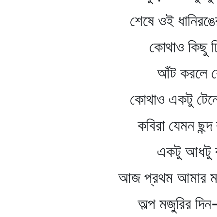
শেষে ওই ধানিরঙের আ
কোথাও কিছু ঢিল 
আঁট করলে কোথা
কোথাও একটু টেনে দিলে
কবিরা যেমন ছন্দ ব
একটু আধটু বাঁকিয়ে
আজ প্রথম আমার মন
অল্প মজুরির দিন-চ