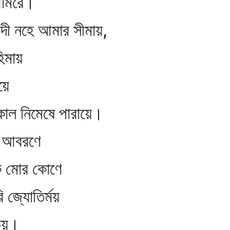
িরে।
ী নহে আমার সীমায়,
মায়
ে
 নিমেষে পারায়ে।
বরণে
োর কোণে
্যোতির্ময়
য়।