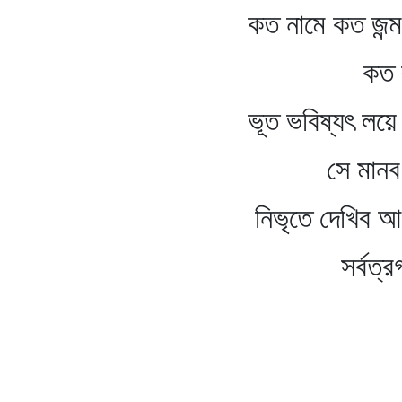
কত নামে কত জন্ম কত মৃ
কত বারম্ব
ভূত ভবিষ্যৎ লয়ে যে বি
সে মানব-মা
নিভৃতে দেখিব আজি 
সর্বত্রগামী