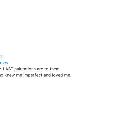
52
rses
 LAST salutations are to them
o knew me imperfect and loved me.