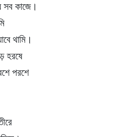
ায় সব কাজে।
ি
াবে থামি।
ড় হরষে
 পরশে
ীরে