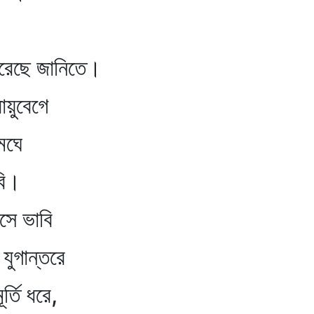
ছে জানিতে।
বেগে
ে
ি।
াবি
ন্তরে
রে,