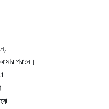
নে,
যে আমার পরানে।
া
া
ঝে