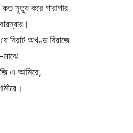
ত্যু করে পারাপার
ার।
রাট অখণ্ড বিরাজে
ঝে
এ আমিরে,
রে।