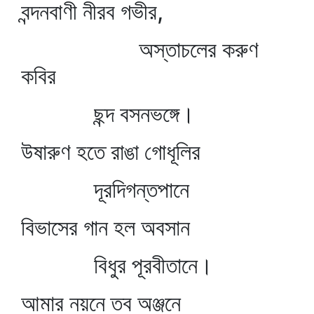
বন্দনবাণী নীরব গভীর,
অস্তাচলের করুণ
কবির
ছন্দ বসনভঙ্গে।
উষারুণ হতে রাঙা গোধূলির
দূরদিগন্তপানে
বিভাসের গান হল অবসান
বিধুর পূরবীতানে।
আমার নয়নে তব অঞ্জনে