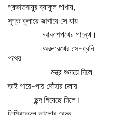
প্রভাতবায়ুর ব্যাকুল পাখায়,
সুপ্ত কুলায়ে জাগায়ে সে যায়
আকাশপথের পান্থে।
অরুণরথের সে-ধ্বনি
পথের
মন্ত্র শুনায়ে দিলে
তাই পায়ে-পায় দোঁহার চলায়
ছন্দ গিয়েছে মিলে।
তিমিরভেদন আলোর বেদন