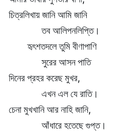
চিত্রলিখায় জানি আমি জানি
তব আলিপনলিপ্তি।
হৃৎশতদলে তুমি বীণাপাণি
সুরের আসন পাতি
দিনের প্রহর করেছ মুখর,
এখন এল যে রাতি।
চেনা মুখখানি আর নাহি জানি,
আঁধারে হতেছে গুপ্ত।