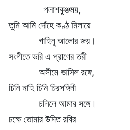
পলাশকুঞ্জময়,
তুমি আমি দোঁহে কণ্ঠ মিলায়ে
গাহিনু আলোর জয়।
সংগীতে ভরি এ প্রাণের তরী
অসীমে ভাসিল রঙ্গে,
চিনি নাহি চিনি চিরসঙ্গিনী
চলিলে আমার সঙ্গে।
চক্ষে তোমার উদিত রবির