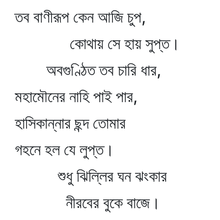
তব বাণীরূপ কেন আজি চুপ,
কোথায় সে হায় সুপ্ত।
অবগুণ্ঠিত তব চারি ধার,
মহামৌনের নাহি পাই পার,
হাসিকান্নার ছন্দ তোমার
গহনে হল যে লুপ্ত।
শুধু ঝিল্লির ঘন ঝংকার
নীরবের বুকে বাজে।