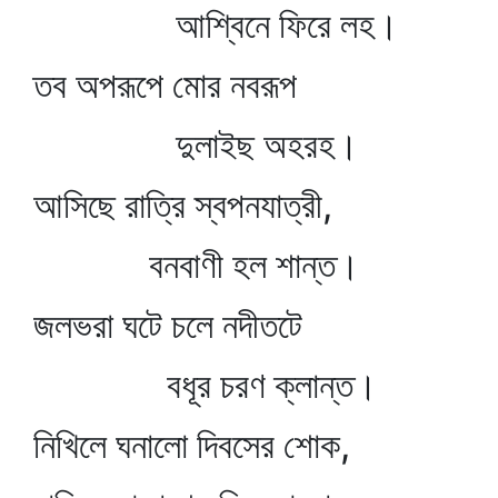
আশ্বিনে ফিরে লহ।
তব অপরূপে মোর নবরূপ
দুলাইছ অহরহ।
আসিছে রাত্রি স্বপনযাত্রী,
বনবাণী হল শান্ত।
জলভরা ঘটে চলে নদীতটে
বধূর চরণ ক্লান্ত।
নিখিলে ঘনালো দিবসের শোক,