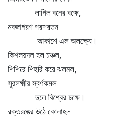
লাগিল বনের বক্ষে,
নবজাগরণ পরশরতন
আকাশে এল অলক্ষ্যে।
কিশলয়দল হল চঞ্চল,
শিশিরে শিহরি করে ঝলমল,
সুরলক্ষ্মীর স্বর্ণকমল
দুলে বিশ্বের চক্ষে।
রক্তরঙের উঠে কোলাহল