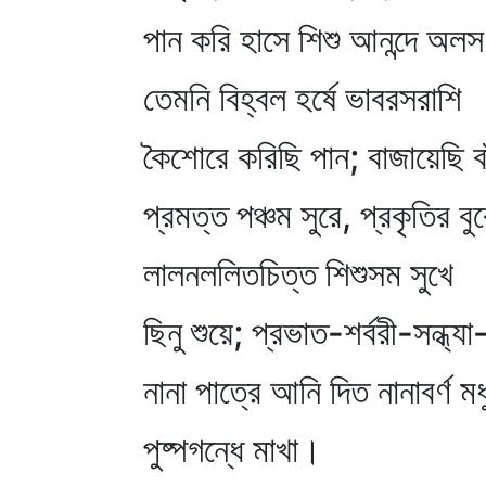
পান করি হাসে শিশু আনন্দে অল
তেমনি বিহ্বল হর্ষে ভাবরসরাশি
কৈশোরে করিছি পান; বাজায়েছি বা
প্রমত্ত পঞ্চম সুরে, প্রকৃতির বু
লালনললিতচিত্ত শিশুসম সুখে
ছিনু শুয়ে; প্রভাত-শর্বরী-সন্ধ্যা
নানা পাত্রে আনি দিত নানাবর্ণ মধ
পুষ্পগন্ধে মাখা।