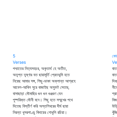
5
কোন
Verses
Ve
পশ্চাতের নিত্যসহচর, অকৃতার্থ হে অতীত,
বাত
অতৃপ্ত তৃষ্ণার যত ছায়ামূর্তি প্রেতভূমি হতে
বাত
নিয়েছ আমার সঙ্গ, পিছু-ডাকা অক্লান্ত আগ্রহে
দিব
আবেশ-আবিল সুরে বাজাইছ অস্ফুট সেতার,
নীড়
বাসাছাড়া মৌমাছির গুন গুন গুঞ্জরণ যেন
শ্র
পুষ্পরিক্ত মৌনী বনে। পিছু হতে সম্মুখের পথে
বিজ
দিতেছ বিস্তীর্ণ করি অস্তশিখরের দীর্ঘ ছায়া
উড়ি
নিরন্ত ধূসরপাণ্ডু বিদায়ের গোধূলি রচিয়া।
খুঁ