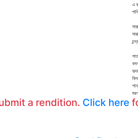
এ ছ
পাখ
ভু
সার
সার
চন্
পূ
পাত
বসন
হৃদ
বিল
শান
মরণ
submit a rendition.
Click here
f