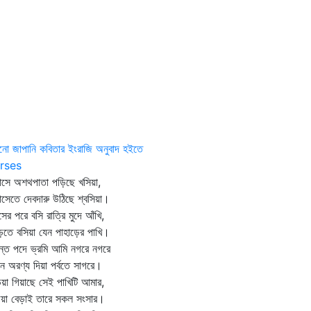
ো জাপানি কবিতার ইংরাজি অনুবাদ হইতে
rses
াসে অশথপাতা পড়িছে খসিয়া,
াসেতে দেবদারু উঠিছে শ্বসিয়া।
সের পরে বসি রাত্রি মুদে আঁখি,
েতে বসিয়া যেন পাহাড়ের পাখি।
ান্ত পদে ভ্রমি আমি নগরে নগরে
ন অরণ্য দিয়া পর্বতে সাগরে।
য়া গিয়াছে সেই পাখিটি আমার,
জিয়া বেড়াই তারে সকল সংসার।