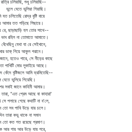
 রাত্রি চলিয়াছি, শুধু চলিয়াছি--
লে যেতে ভুলিয়া গিয়াছি।
 যত চলিতেছি রোদ্র বৃষ্টি বায়ে
দয় আমার তত পড়িছে পিছায়ে।
য় রে, ছাড়াছাড়ি হল তোর সাথে--
 ভাব রহিল না তোমাতে আমাতে।
 বেঁধেছিনু যেথা যা রে সেইখানে,
ার ডাক্‌ গিয়ে আকুল পরানে।
জানে, হতেও পারে, সে নীড়ের কাছে
তো পাখিটি মোর লুকাইয়ে আছে।
দে কেঁদে বৃষ্টিজলে আমি ভ্রমিতেছি--
ে যেতে ভুলিয়ে গিয়েছি।
ের সবাই জানে কাহিনী আমার।
 তারা, "এত প্রেম আছে বা কাহার!'
ি সে পলায়ে গেছে কথাটি না ব'লে,
ন তো সব পাখি উড়ে যায় চলে।
দিন তারা কভু থাকে না সমান
ন তো কত শত রয়েছে প্রমাণ।
কে আর গায় আর উড়ে যায় পরে,