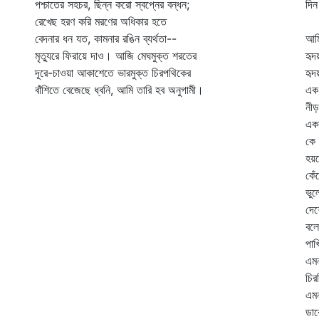
পশ্চাতের সহচর, ছিন্ন করো স্বপ্নের বন্ধন;
দিন
রেখেছ হরণ করি মরণের অধিকার হতে
ভু
বেদনার ধন যত, কামনার রঙিন ব্যর্থতা--
আমি
মৃত্যুরে ফিরায়ে দাও। আজি মেঘমুক্ত শরতের
হৃ
দূরে-চাওয়া আকাশেতে ভারমুক্ত চিরপথিকের
হৃদ
বাঁশিতে বেজেছে ধ্বনি, আমি তারি হব অনুগামী।
এক
নীড়
একব
কে 
হয়
কেঁ
ভুল
দেশ
বলে
পাখ
এম
চির
এম
ডা