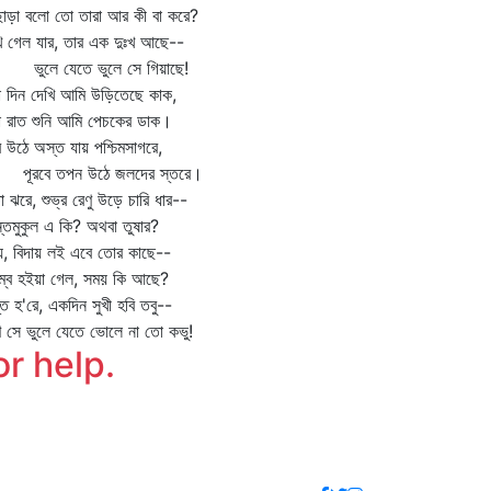
াড়া বলো তো তারা আর কী বা করে?
ি গেল যার, তার এক দুঃখ আছে--
লে যেতে ভুলে সে গিয়াছে!
া দিন দেখি আমি উড়িতেছে কাক,
া রাত শুনি আমি পেচকের ডাক।
দ্র উঠে অস্ত যায় পশ্চিমসাগরে,
রবে তপন উঠে জলদের স্তরে।
া ঝরে, শুভ্র রেণু উড়ে চারি ধার--
্তমুকুল এ কি? অথবা তুষার?
য়, বিদায় লই এবে তোর কাছে--
ম্ব হইয়া গেল, সময় কি আছে?
্ত হ'রে, একদিন সুখী হবি তবু--
 সে ভুলে যেতে ভোলে না তো কভু!
or help.