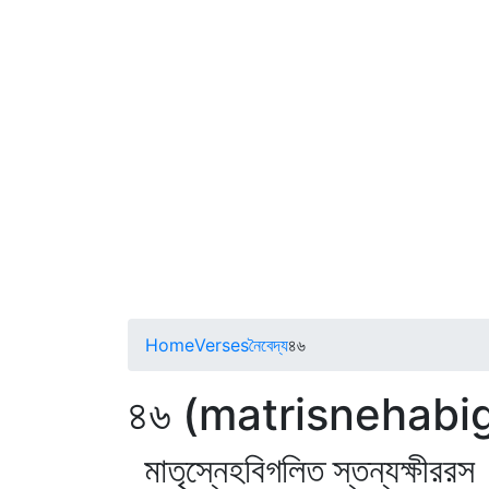
Home
Verses
নৈবেদ্য
৪৬
৪৬ (matrisnehabi
মাতৃস্নেহবিগলিত স্তন্যক্ষীররস