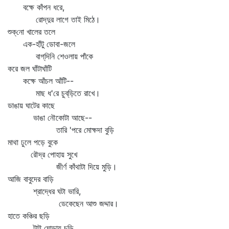
বক্ষে কাঁপন ধরে,
রোদ্‌দুর লাগে তাই মিঠে।
শুক্‌নো খালের তলে
এক-হাঁটু ডোবা-জলে
বাগ্‌দিনি শেওলায় পাঁকে
করে জল ঘাঁটাঘাঁটি
কক্ষে আঁচল আঁটি--
মাছ ধ'রে চুব্‌ড়িতে রাখে।
ডাঙায় ঘাটের কাছে
ভাঙা নৌকোটা আছে--
তারি 'পরে মোক্ষদা বুড়ি
মাথা ঢুলে পড়ে বুকে
রৌদ্র পোহায় সুখে
জীর্ণ কাঁথাটা দিয়ে মুড়ি।
আজি বাবুদের বাড়ি
শ্রাদ্ধের ঘটা ভারি,
ডেকেছেন আশু জদ্দার।
হাতে কঞ্চির ছড়ি
টাট্টু ঘোড়ায় চড়ি