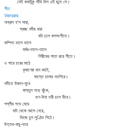
সেই কথাটুকু গাঁথি দিল এই ছন্দে সে।
শীত
Verses
অঘ্রান হ'ল সারা,
স্বচ্ছ নদীর ধারা
বহি চলে কলসংগীতে।
কম্পিত ডালে ডালে
মর্মর-তালে-তালে
শিরীষের পাতা ঝরে শীতে।
ও পারে চরের মাঠে
কৃষাণেরা ধান কাটে,
কাস্তে চালায় নতশিরে।
নদীতে উজান-মুখে
মাস্তুল পড়ে ঝুঁকে,
গুণ-টানা তরী চলে ধীরে।
পল্লীর পথে মেয়ে
ঘাট থেকে আসে নেয়ে,
ভিজে চুল লুণ্ঠিত পিঠে।
উত্তর-বায়ু-ভরে