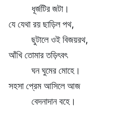
ধূর্জটির জটা।
যে যেথা রয় ছাড়িল পথ,
ছুটালে ওই বিজয়রথ,
আঁখি তোমার তড়িৎবৎ
ঘন ঘুমের মোহে।
সহসা প্রেম আসিলে আজ
বেদনাদান বহে।