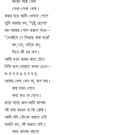
করেন সারা বেলা
লেখা-লেখা খেলা।
বাবার ঘরে আমি খেলতে গেলে
তুমি আমায় বল, "দুষ্টু ছেলে!'
বক আমায় গোল করলে পরে--
"দেখছিস নে লিখছে বাবা ঘরে!'
বল্‌ তো, সত্যি বল্‌,
লিখে কী হয় ফল।
আমি যখন বাবার খাতা টেনে
লিখি বসে দোয়াত কলম এনে--
ক খ গ ঘ ঙ হ য ব র,
আমার বেলা কেন মা, রাগ কর।
বাবা যখন লেখে
কথা কও না দেখে।
বড়ো বড়ো রুল-কাটা কাগজ
নষ্ট বাবা করেন না কি রোজ।
আমি যদি নৌকো করতে চাই
অম্‌নি বল, নষ্ট করতে নাই।
সাদা কাগজ কালো