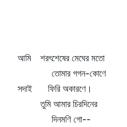
আমি শরৎশেষের মেঘের মতো
তোমার গগন-কোণে
সদাই ফিরি অকারণে।
তুমি আমার চিরদিনের
দিনমণি গো--