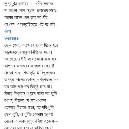
ক্ষুদ্র খন্ড হারাইয়া। ধনীর সমাজে
না হয় না হোক স্থান, জগতের মাঝে
আমার আসন যেন রহে সর্ব ঠাঁই,
হে দেব, একান্তচিত্তে এই বর চাই।
খেলা
Verses
হোক খেলা, এ খেলায় যোগ দিতে হবে
আনন্দকল্লোলাকুল নিখিলের সনে।
সব ছেড়ে মৌনী হয়ে কোথা বসে রবে
আপনার অন্তরের অন্ধকার কোণে!
জেনো মনে শিশু তুমি এ বিপুল ভবে
অনন্ত কালের কোলে, গগনপ্রাঙ্গণে--
যত জান মনে কর কিছুই জান না।
বিনয়ে বিশ্বাসে প্রেমে হাতে লহ তুলি
বর্ণগন্ধগীতময় যে মহা-খেলনা
তোমারে দিয়াছে মাতা; হয় যদি ধূলি
হোক ধূলি, এ ধূলির কোথায় তুলনা!
থেকো না অকালবৃদ্ধ বসিয়া একেলা--
কেমনে মানুষ হবে না করিলে খেলা!