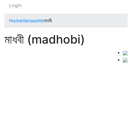
Login
Home
Verses
মহুয়া
মাধবী
মাধবী (madhobi)