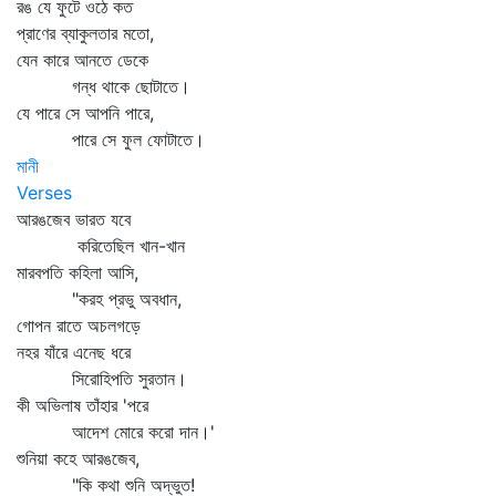
রঙ যে ফুটে ওঠে কত
প্রাণের ব্যাকুলতার মতো,
যেন কারে আনতে ডেকে
গন্ধ থাকে ছোটাতে।
যে পারে সে আপনি পারে,
পারে সে ফুল ফোটাতে।
মানী
Verses
আরঙজেব ভারত যবে
করিতেছিল খান-খান
মারবপতি কহিলা আসি,
"করহ প্রভু অবধান,
গোপন রাতে অচলগড়ে
নহর যাঁরে এনেছ ধরে
সিরোহিপতি সুরতান।
কী অভিলাষ তাঁহার 'পরে
আদেশ মোরে করো দান।'
শুনিয়া কহে আরঙজেব,
"কি কথা শুনি অদ্ভুত!