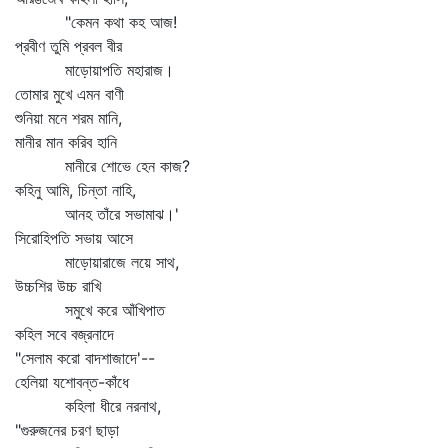
"কেমন কথা কহ আজ!
প্রবীণ তুমি প্রবল বীর
মাড়োয়াপতি মহারাজ।
তোমার মুখে এমন বাণী
শুনিয়া মনে শরম মানি,
মানীর মান করিব হানি
মানীরে শোভে হেন কাজ?
কহিনু আমি, চিন্তা নাহি,
আনহ তাঁরে সভামাঝ।'
সিরোহিপতি সভায় আসে
মাড়োয়ারাজে লয়ে সাথ,
উচ্চশির উচ্চ রাখি
সমুখে করে আঁখিপাত
কহিল সবে বজ্রনাদে
"সেলাম করো বাদশাজাদে'--
হেলিয়া যশোবন্ত-কাঁধে
কহিলা ধীরে নরনাথ,
"গুরুজনের চরণ ছাড়া