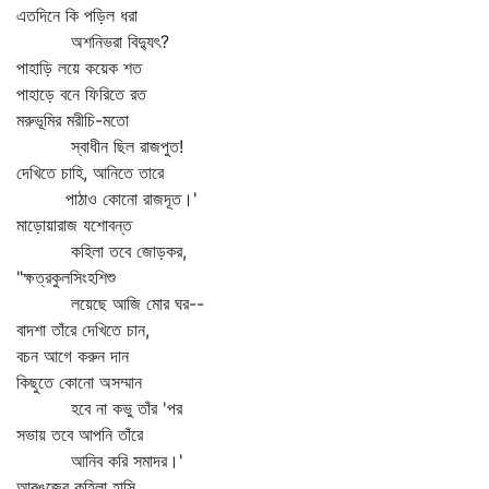
এতদিনে কি পড়িল ধরা
অশনিভরা বিদ্যুৎ?
পাহাড়ি লয়ে কয়েক শত
পাহাড়ে বনে ফিরিতে রত
মরুভূমির মরীচি-মতো
স্বাধীন ছিল রাজপুত!
দেখিতে চাহি, আনিতে তারে
পাঠাও কোনো রাজদূত।'
মাড়োয়ারাজ যশোবন্ত
কহিলা তবে জোড়কর,
"ক্ষত্রকুলসিংহশিশু
লয়েছে আজি মোর ঘর--
বাদশা তাঁরে দেখিতে চান,
বচন আগে করুন দান
কিছুতে কোনো অসম্মান
হবে না কভু তাঁর 'পর
সভায় তবে আপনি তাঁরে
আনিব করি সমাদর।'
আরঙজেব কহিলা হাসি,