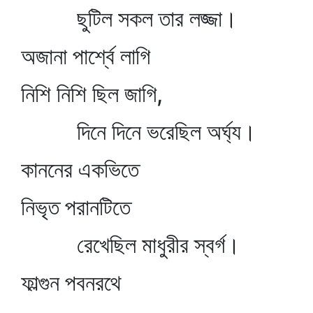
ছুটিল সকল তার লজ্জা।
অজানা পার্শ্বে লাগি
নিশি নিশি ছিল জাগি,
দিনে দিনে ভরেছিল অর্ঘ্য।
কাননের একভিতে
নিভৃত পরানটিতে
রেখেছিল মাধুরীর স্বর্গ।
ফাল্গুন পবনরথে