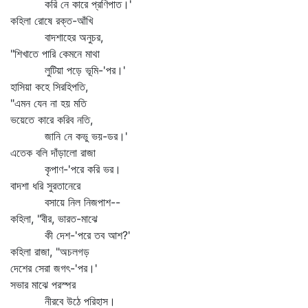
করি নে কারে প্রণিপাত।'
কহিলা রোষে রক্ত-আঁখি
বাদশাহের অনুচর,
"শিখাতে পারি কেমনে মাথা
লুটিয়া পড়ে ভূমি-'পর।'
হাসিয়া কহে সিরহিপতি,
"এমন যেন না হয় মতি
ভয়েতে কারে করিব নতি,
জানি নে কভু ভয়-ডর।'
এতেক বলি দাঁড়ালো রাজা
কৃপাণ-'পরে করি ভর।
বাদশা ধরি সুরতানেরে
বসায়ে নিল নিজপাশ--
কহিলা, "বীর, ভারত-মাঝে
কী দেশ-'পরে তব আশ?'
কহিলা রাজা, "অচলগড়
দেশের সেরা জগৎ-'পর।'
সভার মাঝে পরস্পর
নীরবে উঠে পরিহাস।