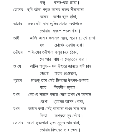
কভু বাদল-ঝরা রাতে।
তোমার ছবি আঁকা পড়ল আমার মনের সীমানাতে
আমার আপন ছন্দে ছাঁদা,
আমার সরু মোটা নানা তুলির নানান রেখাপাতে
তোমার স্বরূপ পড়ল বাঁধা।
তাই আজি আমার ক্লান্ত নয়ন, মনের-চোখে-দেখা
হল চোখের-দেখায় হারা।
দোঁহার পরিচয়ের তরীখানা বালুর চরে ঠেকা,
সে আর পায় না স্রোতের ধারা।
ও যে অচিন মানুষ-- মন উহারে জানতে যদি চাহ
জেনো মায়ার রঙমহলে,
প্রাণে জাগুক্‌ তবে সেই মিলনের উৎসব-উৎসাহ
যাহে বিরহদীপ জ্বলে।
যখন চোখের সামনে বসতে দেবে তখন সে আসনে
রেখো ধ্যানের আসন পেতে,
যখন কইবে কথা সেই ভাষাতে তখন মনে মনে
দিয়ো অশ্রুত সুর গেঁথে।
তোমার জানা ভুবনখানা হতে সুদূরে তার বাসা,
তোমার দিগন্তে তার খেলা।