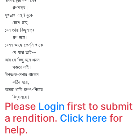
নাগকন্যের কথা যেন
গল্পমাত্র।
সুখদুঃখ এম্‌নি বুকে
চেপে রহে,
যেন তারা কিছুমাত্র
গল্প নহে।
যেমন আছে তেম্‌নি থাকে
যে যাহা তাই--
আর যে কিছু হবে এমন
ক্ষমতা নাই।
বিশ্বগুরু-মশায় থাকেন
কঠিন হয়ে,
আমরা থাকি জগৎ-পিতার
বিদ্যালয়ে।
Please
Login
first to submit
a rendition.
Click here
for
help.