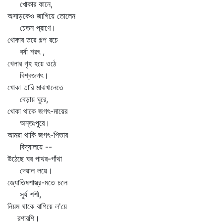
খোকার কানে,
অসাড়কেও জাগিয়ে তোলেন
চেতন প্রাণে।
খোকার তরে গল্প রচে
বর্ষা শরৎ ,
খেলার গৃহ হয়ে ওঠে
বিশ্বজগৎ।
খোকা তারি মাঝখানেতে
বেড়ায় ঘুরে,
খোকা থাকে জগৎ-মায়ের
অন্তঃপুরে।
আমরা থাকি জগৎ-পিতার
বিদ্যালয়ে --
উঠেছে ঘর পাথর-গাঁথা
দেয়াল লয়ে।
জ্যোতিষশাস্ত্র-মতে চলে
সূর্য শশী,
নিয়ম থাকে বাগিয়ে ল'য়ে
রশারশি।