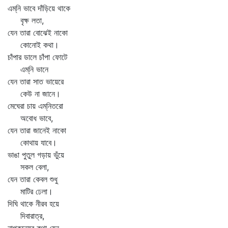
এম্‌নি ভাবে দাঁড়িয়ে থাকে
বৃক্ষ লতা,
যেন তারা বোঝেই নাকো
কোনোই কথা।
চাঁপার ডালে চাঁপা ফোটে
এম্‌নি ভানে
যেন তারা সাত ভায়েরে
কেউ না জানে।
মেঘেরা চায় এম্‌নিতরো
অবোধ ভাবে,
যেন তারা জানেই নাকো
কোথায় যাবে।
ভাঙা পুতুল গড়ায় ভুঁয়ে
সকল বেলা,
যেন তারা কেবল শুধু
মাটির ঢেলা।
দিঘি থাকে নীরব হয়ে
দিবারাত্র,