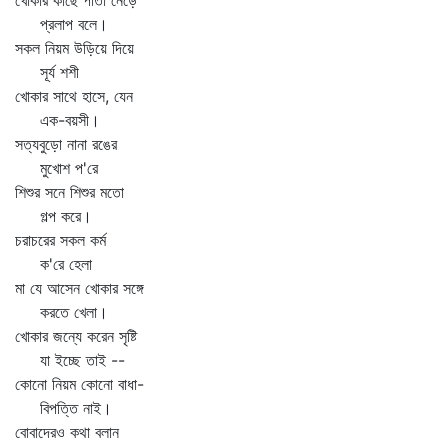
খোকার কাছে পাতা নেড়ে
প্রলাপ বলে।
সকল নিয়ম উড়িয়ে দিয়ে
সূর্য শশী
খোকার সাথে হাসে, যেন
এক-বয়সী।
সত্যবুড়ো নানা রঙের
মুখোশ প'রে
শিশুর সনে শিশুর মতো
গল্প করে।
চরাচরের সকল কর্ম
ক'রে হেলা
মা যে আসেন খোকার সঙ্গে
করতে খেলা।
খোকার জন্যে করেন সৃষ্টি
যা ইচ্ছে তাই --
কোনো নিয়ম কোনো বাধা-
বিপত্তি নাই।
বোবাদেরও কথা বলান