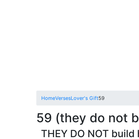
Home
Verses
Lover's Gift
59
59 (they do not b
THEY DO NOT build h