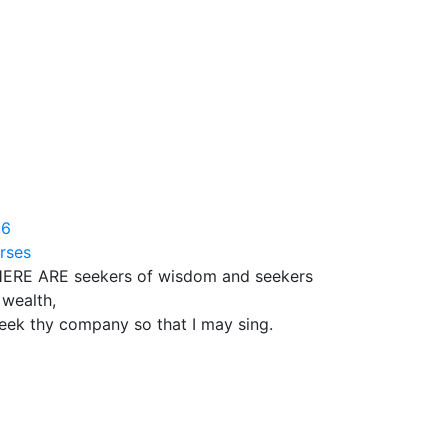
06
rses
ERE ARE seekers of wisdom and seekers
 wealth,
seek thy company so that I may sing.