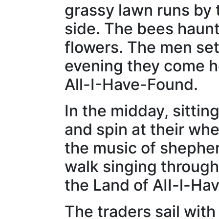
grassy lawn runs by t
side. The bees haun
flowers. The men set 
evening they come ho
All-I-Have-Found.
In the midday, sittin
and spin at their wh
the music of shepherd
walk singing through
the Land of AII-l-Ha
The traders sail with