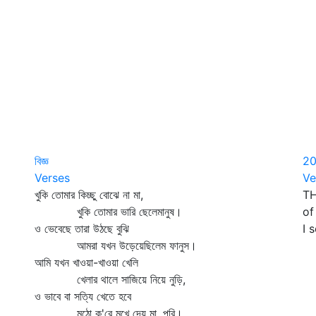
বিজ্ঞ
2
Verses
Ve
খুকি তোমার কিচ্ছু বোঝে না মা,
TH
খুকি তোমার ভারি ছেলেমানুষ।
of
ও ভেবেছে তারা উঠছে বুঝি
I 
আমরা যখন উড়েয়েছিলেম ফানুস।
আমি যখন খাওয়া-খাওয়া খেলি
খেলার থালে সাজিয়ে নিয়ে নুড়ি,
ও ভাবে বা সত্যি খেতে হবে
মুঠো ক'রে মুখে দেয় মা, পুরি।