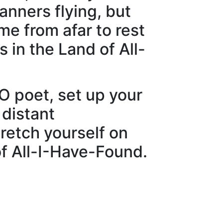
anners flying, but
me from afar to rest
 in the Land of All-
 O poet, set up your
 distant
tretch yourself on
of All-I-Have-Found.