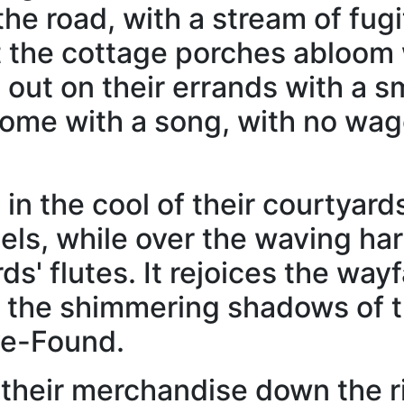
he road, with a stream of fugit
t the cottage porches abloom 
out on their errands with a sm
me with a song, with no wage
g in the cool of their courtya
eels, while over the waving h
s' flutes. It rejoices the way
 the shimmering shadows of th
ve-Found.
 their merchandise down the ri