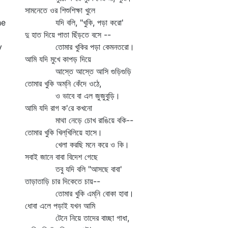
সামনেতে ওর শিশুশিক্ষা খুলে
he
যদি বলি, "খুকি, পড়া করো'
দু হাত দিয়ে পাতা ছিঁড়তে বসে --
y
তোমার খুকির পড়া কেমনতরো।
আমি যদি মুখে কাপড় দিয়ে
আস্তে আস্তে আসি গুড়িগুড়ি
তোমার খুকি অম্‌নি কেঁদে ওঠে,
ও ভাবে বা এল জুজুবুড়ি।
আমি যদি রাগ ক'রে কখনো
মাথা নেড়ে চোখ রাঙিয়ে বকি--
তোমার খুকি খিল্‌খিলিয়ে হাসে।
খেলা করছি মনে করে ও কি।
সবাই জানে বাবা বিদেশ গেছে
তবু যদি বলি "আসছে বাবা'
তাড়াতাড়ি চার দিকেতে চায়--
তোমার খুকি এম্‌নি বোকা হাবা।
ধোবা এলে পড়াই যখন আমি
টেনে নিয়ে তাদের বাচ্ছা গাধা,