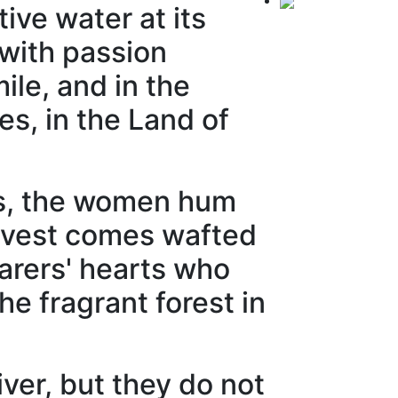
ive water at its
with passion
ile, and in the
s, in the Land of
rds, the women hum
arvest comes wafted
farers' hearts who
e fragrant forest in
ver, but they do not