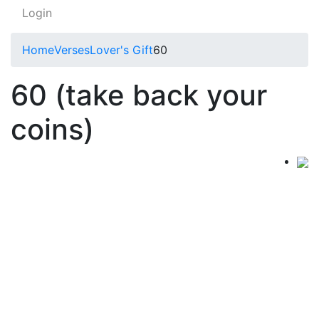
Login
Home
Verses
Lover's Gift
60
60 (take back your
coins)