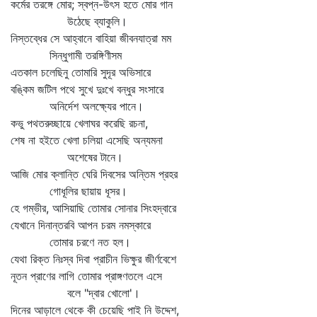
কর্মের তরঙ্গে মোর; স্বপ্ন-উৎস হতে মোর গান
উঠেছে ব্যাকুলি।
নিস্তব্ধের সে আহ্বানে বাহিয়া জীবনযাত্রা মম
সিন্ধুগামী তরঙ্গিণীসম
এতকাল চলেছিনু তোমারি সুদূর অভিসারে
বঙ্কিম জটিল পথে সুখে দুঃখে বন্ধুর সংসারে
অনির্দেশ অলক্ষ্যের পানে।
কভু পথতরুচ্ছায়ে খেলাঘর করেছি রচনা,
শেষ না হইতে খেলা চলিয়া এসেছি অন্যমনা
অশেষের টানে।
আজি মোর ক্লান্তি ঘেরি দিবসের অন্তিম প্রহর
গোধূলির ছায়ায় ধূসর।
হে গম্ভীর, আসিয়াছি তোমার সোনার সিংহদ্বারে
যেখানে দিনান্তরবি আপন চরম নমস্কারে
তোমার চরণে নত হল।
যেথা রিক্ত নিঃস্ব দিবা প্রাচীন ভিক্ষুর জীর্ণবেশে
নূতন প্রাণের লাগি তোমার প্রাঙ্গণতলে এসে
বলে "দ্বার খোলো'।
দিনের আড়ালে থেকে কী চেয়েছি পাই নি উদ্দেশ,