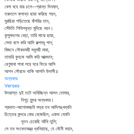
বেলা বহে যায় চলে--শ্রান্ত দিনমান,
তরুতলে ক্লান্ত ছায়া করিছে শয়ন,
মুরছিয়া পড়িতেছে বাঁশরির তান,
সেঁউতি শিথিলবৃন্ত মুদিছে নয়ন।
কুসুমদলের বেড়া, তারি মাঝে ছায়া,
সেথা বসে করি আমি কল্পমধু পান;
বিজনে সৌরভময়ী মধুময়ী মায়া,
তাহারি কুহকে আমি করি আত্মদান;
রেণুমাখা পাখা লয়ে ঘরে ফিরে আসি
আপন সৌরভে থাকি আপনি উদাসী॥
অন্ধকার
Verses
উদয়াস্ত দুই তটে অবিচ্ছিন্ন আসন তোমার,
নিগূঢ় সুন্দর অন্ধকার।
প্রভাত-আলোকচ্ছটা শুভ্র তব আদিশঙ্খধ্বনি
চিত্তের কন্দরে মোর বেজেছিল, একদা যেমনি
নূতন চেয়েছি আঁখি তুলি;
সে তব সংকেতমন্ত্র ধ্বনিয়াছে, হে মৌনী মহান,