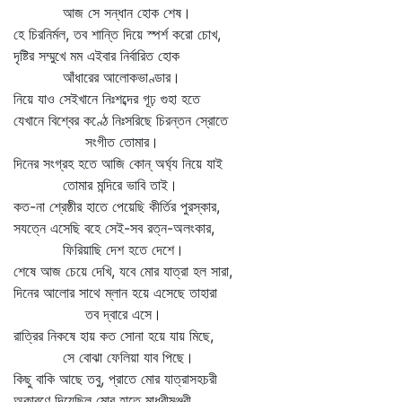
আজ সে সন্ধান হোক শেষ।
হে চিরনির্মল, তব শান্তি দিয়ে স্পর্শ করো চোখ,
দৃষ্টির সম্মুখে মম এইবার নির্বারিত হোক
আঁধারের আলোকভাণ্ডার।
নিয়ে যাও সেইখানে নিঃশব্দের গূঢ় গুহা হতে
যেখানে বিশ্বের কণ্ঠে নিঃসরিছে চিরন্তন স্রোতে
সংগীত তোমার।
দিনের সংগ্রহ হতে আজি কোন্‌ অর্ঘ্য নিয়ে যাই
তোমার মন্দিরে ভাবি তাই।
কত-না শ্রেষ্ঠীর হাতে পেয়েছি কীর্তির পুরস্কার,
সযত্নে এসেছি বহে সেই-সব রত্ন-অলংকার,
ফিরিয়াছি দেশ হতে দেশে।
শেষে আজ চেয়ে দেখি, যবে মোর যাত্রা হল সারা,
দিনের আলোর সাথে ম্লান হয়ে এসেছে তাহারা
তব দ্বারে এসে।
রাত্রির নিকষে হায় কত সোনা হয়ে যায় মিছে,
সে বোঝা ফেলিয়া যাব পিছে।
কিছু বাকি আছে তবু, প্রাতে মোর যাত্রাসহচরী
অকারণে দিয়েছিল মোর হাতে মাধবীমঞ্জরী,