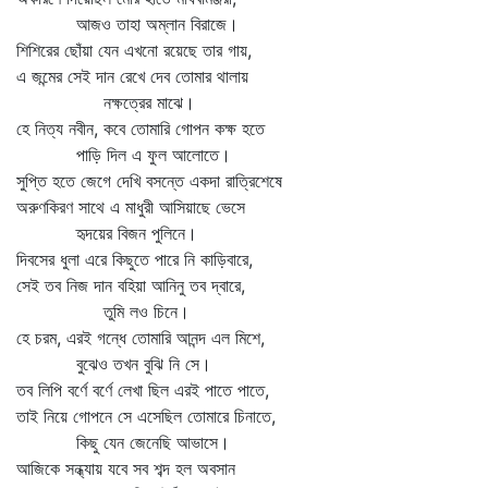
আজও তাহা অম্লান বিরাজে।
শিশিরের ছোঁয়া যেন এখনো রয়েছে তার গায়,
এ জন্মের সেই দান রেখে দেব তোমার থালায়
নক্ষত্রের মাঝে।
হে নিত্য নবীন, কবে তোমারি গোপন কক্ষ হতে
পাড়ি দিল এ ফুল আলোতে।
সুপ্তি হতে জেগে দেখি বসন্তে একদা রাত্রিশেষে
অরুণকিরণ সাথে এ মাধুরী আসিয়াছে ভেসে
হৃদয়ের বিজন পুলিনে।
দিবসের ধুলা এরে কিছুতে পারে নি কাড়িবারে,
সেই তব নিজ দান বহিয়া আনিনু তব দ্বারে,
তুমি লও চিনে।
হে চরম, এরই গন্ধে তোমারি আনন্দ এল মিশে,
বুঝেও তখন বুঝি নি সে।
তব লিপি বর্ণে বর্ণে লেখা ছিল এরই পাতে পাতে,
তাই নিয়ে গোপনে সে এসেছিল তোমারে চিনাতে,
কিছু যেন জেনেছি আভাসে।
আজিকে সন্ধ্যায় যবে সব শব্দ হল অবসান