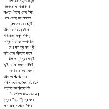
মিশায়েছ মৃত্যুর মাধুরী।
চিরবিদায়ের আভা দিয়া
রাঙায়ে গিয়েছ মোর হিয়া,
এঁকে গেছে সব ভাবনায়
সূর্যাস্তের বরনচাতুরী।
জীবনের দিক্‌চক্রসীমা
লভিয়াছে অপূর্ব মহিমা,
অশ্রুধৌত হৃদয়-আকাশে
দেখা যায় দূর স্বর্গপুরী।
তুমি মোর জীবনের মাঝে
মিশায়েছ মৃত্যুর মাধুরী।
তুমি, ওগো কল্যাণরূপিণী,
মরণেরে করেছ মঙ্গল।
জীবনের পরপার হতে
প্রতি ক্ষণে মর্ত্যের আলোতে
পাঠাইছ তব চিত্তখানি
মৌনপ্রেমে সজলকোমল।
মৃত্যুর নিভৃত স্নিগ্ধ ঘরে
বসে আছ বাতায়ন-'পরে--