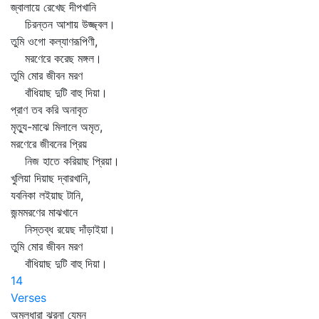
জ্বালায়ে রেখেছ দীপখানি
চিরন্তন আশায় উজ্জ্বল।
তুমি ওগো কল্যাণরূপিণী,
মরণেরে করেছ মঙ্গল।
তুমি মোর জীবন মরণ
বাঁধিয়াছ দুটি বাহু দিয়া।
প্রাণ তব করি অনাবৃত
মৃত্যু-মাঝে মিলালে অমৃত,
মরণেরে জীবনের প্রিয়
নিজ হাতে করিয়াছ প্রিয়া।
খুলিয়া দিয়াছ দ্বারখানি,
যবনিকা লইয়াছ টানি,
জন্মমরণের মাঝখানে
নিস্তব্ধ রয়েছ দাঁড়াইয়া।
তুমি মোর জীবন মরণ
বাঁধিয়াছ দুটি বাহু দিয়া।
14
Verses
অমলধারা ঝরনা যেমন