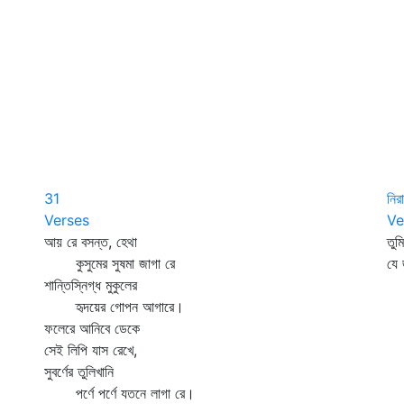
31
নির
Verses
Ve
আয় রে বসন্ত, হেথা
তুম
কুসুমের সুষমা জাগা রে
যে
শান্তিস্নিগ্ধ মুকুলের
হৃদয়ের গোপন আগারে।
ফলেরে আনিবে ডেকে
সেই লিপি যাস রেখে,
সুবর্ণের তুলিখানি
পর্ণে পর্ণে যতনে লাগা রে।