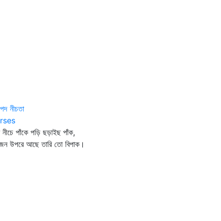
াপদ নীচতা
rses
ি নীচে পাঁকে পড়ি ছড়াইছ পাঁক,
 জন উপরে আছে তারি তো বিপাক।