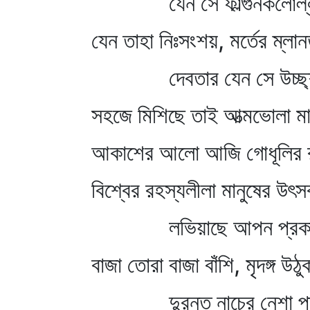
যেন সে ফাল্গুনকলোল্
যেন তাহা নিঃসংশয়, মর্তের ম্লা
দেবতার যেন সে উচ্ছ্
সহজে মিশিছে তাই আত্মভোলা মা
আকাশের আলো আজি গোধূলির র
বিশ্বের রহস্যলীলা মানুষের উৎসব
লভিয়াছে আপন প্রক
বাজা তোরা বাজা বাঁশি, মৃদঙ্গ উঠ
দুরন্ত নাচের নেশা প