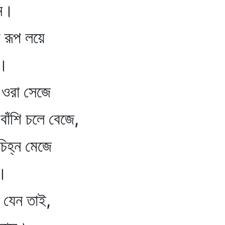
ন।
র রূপ লয়ে
।
 ওরা সেজে
বাঁশি চলে বেজে,
চিহ্ন মেজে
।
 যেন তাই,