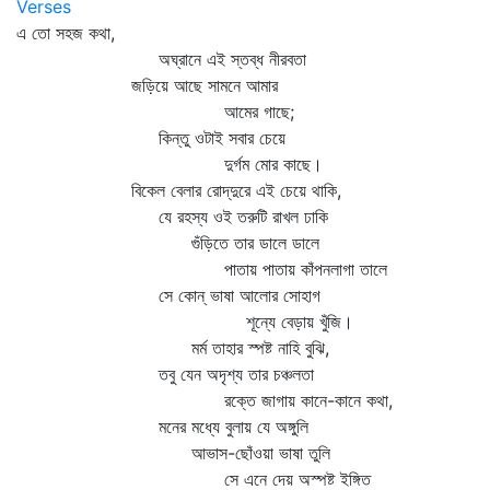
Verses
এ তো সহজ কথা,
অঘ্রানে এই স্তব্ধ নীরবতা
জড়িয়ে আছে সামনে আমার
আমের গাছে;
কিন্তু ওটাই সবার চেয়ে
দুর্গম মোর কাছে।
বিকেল বেলার রোদ্‌দুরে এই চেয়ে থাকি,
যে রহস্য ওই তরুটি রাখল ঢাকি
গুঁড়িতে তার ডালে ডালে
পাতায় পাতায় কাঁপনলাগা তালে
সে কোন্‌ ভাষা আলোর সোহাগ
শূন্যে বেড়ায় খুঁজি।
মর্ম তাহার স্পষ্ট নাহি বুঝি,
তবু যেন অদৃশ্য তার চঞ্চলতা
রক্তে জাগায় কানে-কানে কথা,
মনের মধ্যে বুলায় যে অঙ্গুলি
আভাস-ছোঁওয়া ভাষা তুলি
সে এনে দেয় অস্পষ্ট ইঙ্গিত