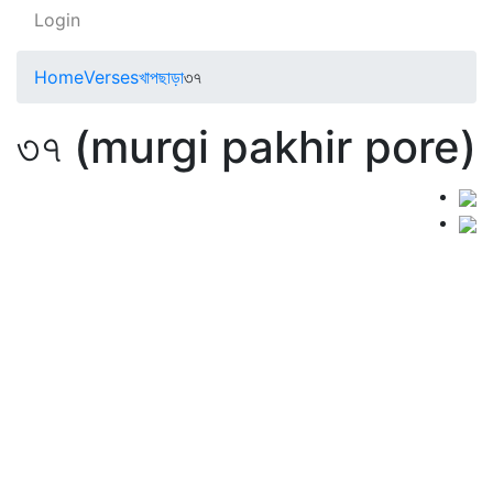
Login
Home
Verses
খাপছাড়া
৩৭
৩৭ (murgi pakhir pore)