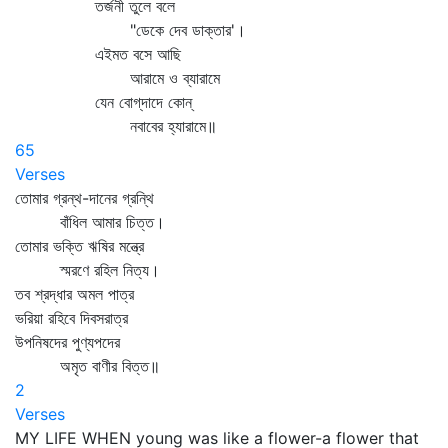
তর্জনী তুলে বলে
"ডেকে দেব ডাক্তার'।
এইমত বসে আছি
আরামে ও ব্যারামে
যেন বোগ্‌দাদে কোন্‌
নবাবের হ্যারামে॥
65
Verses
তোমার গ্রন্থ-দানের গ্রন্থি
বাঁধিল আমার চিত্ত।
তোমার ভক্তি ঋষির মন্ত্রে
স্মরণে রহিল নিত্য।
তব শ্রদ্ধার অমল পাত্র
ভরিয়া রহিবে দিবসরাত্র
উপনিষদের পুণ্যপদের
অমৃত বাণীর বিত্ত॥
2
Verses
MY LIFE WHEN young was like a flower-a flower that