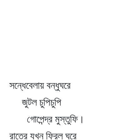
সন্ধেবেলায় বন্ধুঘরে
জুটল চুপিচুপি
গোপেন্দ্র মুস্তুফি।
রাত্রে যখন ফিরল ঘরে