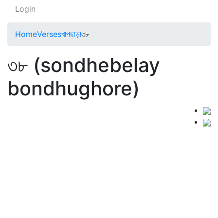
Login
Home
Verses
খাপছাড়া
৩৮
৩৮ (sondhebelay
bondhughore)