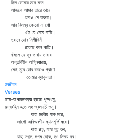
ছিল তোমার মনে মনে
আজকে আমার তারে তারে
শুনাও সে বারতা।
আর বিলম্ব কোরো না গো
ওই যে নেবে বাতি।
দুয়ারে মোর নিশীথিনী
রয়েছে কান পাতি।
বাঁধলে যে সুর তারায় তারায়
অন্তবিহীন অগ্নিধারায়,
সেই সুরে মোর বাজাও প্রাণে
তোমার ব্যাকুলতা।
উজ্জীবন
Verses
ভস্ম-অপমানশয্যা ছাড়ো পুষ্পধনু,
রুদ্রবহ্নি হতে লহ জ্বলদর্চি তনু।
যাহা মরণীয় যাক মরে,
জাগো অবিস্মরণীয় ধ্যানমূর্তি ধরে।
যাহা রূঢ়, যাহা মূঢ় তব,
যাহা স্থূল, দগ্ধ হোক, হও নিত্য নব।