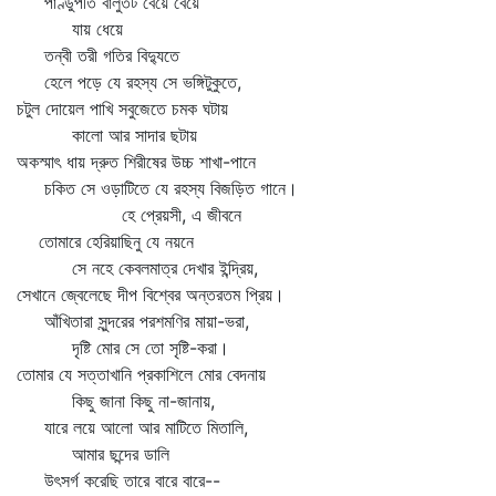
পাণ্ডুপীত বালুতট বেয়ে বেয়ে
যায় ধেয়ে
তন্বী তরী গতির বিদ্যুতে
হেলে পড়ে যে রহস্য সে ভঙ্গিটুকুতে,
চটুল দোয়েল পাখি সবুজেতে চমক ঘটায়
কালো আর সাদার ছটায়
অকস্মাৎ ধায় দ্রুত শিরীষের উচ্চ শাখা-পানে
চকিত সে ওড়াটিতে যে রহস্য বিজড়িত গানে।
হে প্রেয়সী, এ জীবনে
তোমারে হেরিয়াছিনু যে নয়নে
সে নহে কেবলমাত্র দেখার ইন্দ্রিয়,
সেখানে জ্বেলেছে দীপ বিশ্বের অন্তরতম প্রিয়।
আঁখিতারা সুন্দরের পরশমণির মায়া-ভরা,
দৃষ্টি মোর সে তো সৃষ্টি-করা।
তোমার যে সত্তাখানি প্রকাশিলে মোর বেদনায়
কিছু জানা কিছু না-জানায়,
যারে লয়ে আলো আর মাটিতে মিতালি,
আমার ছন্দের ডালি
উৎসর্গ করেছি তারে বারে বারে--