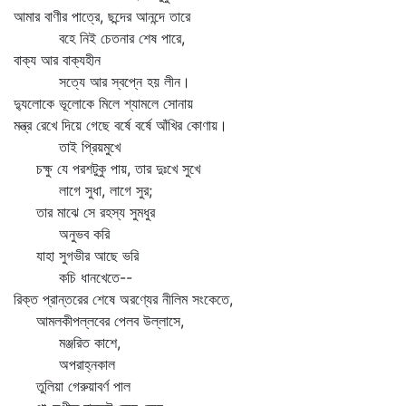
আমার বাণীর পাত্রে, ছন্দের আনন্দে তারে
বহে নিই চেতনার শেষ পারে,
বাক্য আর বাক্যহীন
সত্যে আর স্বপ্নে হয় লীন।
দ্যুলোকে ভূলোকে মিলে শ্যামলে সোনায়
মন্ত্র রেখে দিয়ে গেছে বর্ষে বর্ষে আঁখির কোণায়।
তাই প্রিয়মুখে
চক্ষু যে পরশটুকু পায়, তার দুঃখে সুখে
লাগে সুধা, লাগে সুর;
তার মাঝে সে রহস্য সুমধুর
অনুভব করি
যাহা সুগভীর আছে ভরি
কচি ধানখেতে--
রিক্ত প্রান্তরের শেষে অরণ্যের নীলিম সংকেতে,
আমলকীপল্লবের পেলব উল্লাসে,
মঞ্জরিত কাশে,
অপরাহ্নকাল
তুলিয়া গেরুয়াবর্ণ পাল