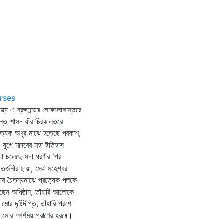
rses
ন্ত্য এ ব্রহ্মান্ডের লোকলোকান্তরে
্ত শাসন যাঁর চিরকালতরে
ত্যেক অণুর মাঝে হতেছে প্রকাশ,
ে যুগে মানবের মহা ইতিহাস
য়া চলেছে সদা ধরণীর 'পর
র তর্জনীর ছায়া, সেই মহেশ্বর
র চৈতন্যমাঝে প্রত্যেক পলকে
ছেন অধিষ্ঠান; তাঁহারি আলোকে
ু মোর দৃষ্টিদীপ্ত, তাঁহারি পরশে
গ মোর স্পর্শময় প্রাণের হরষে।