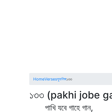
Home
Verses
স্ফুলিঙ্গ
১৩৩
১৩৩ (pakhi jobe 
পাখি যবে গাহে গান,