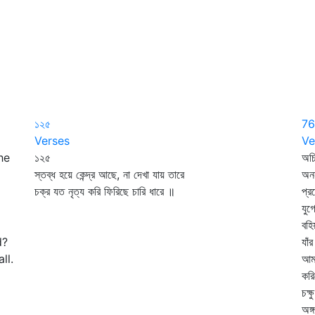
১২৫
76
Verses
Ve
he
১২৫
অচি
স্তব্ধ হয়ে কেন্দ্র আছে, না দেখা যায় তারে
অনন
চক্র যত নৃত্য করি ফিরিছে চারি ধারে ॥
প্র
যুগ
বহি
d?
যাঁ
ll.
আমা
করি
চক্ষ
অঙ্