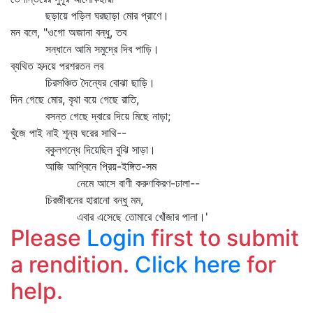
ছড়ায়ে পড়িল ঘরছাড়া মোর প্রাণে।
মন বলে, "ওগো অজানা বন্ধু, তব
সন্ধানে আমি সমুদ্রে দিব পাড়ি।
ব্যথিত হৃদয়ে পরশরতন লব
চিরসঞ্চিত দৈন্যের বোঝা ছাড়ি।
দিন গেছে মোর, বৃথা বয়ে গেছে রাতি,
বসন্ত গেছে দ্বারে দিয়ে মিছে নাড়া;
খুঁজে পাই নাই শূন্য ঘরের সাথি--
বকুলগন্ধে দিয়েছিল বুঝি সাড়া।
আজি আশ্বিনে প্রিয়-ইঙ্গিত-সম
নেমে আসে বাণী করুণকিরণ-ঢালা--
চিরজীবনের হারানো বন্ধু মম,
এবার এসেছে তোমারে খোঁজার পালা।'
Please
Login
first to submit
a rendition.
Click here
for
help.