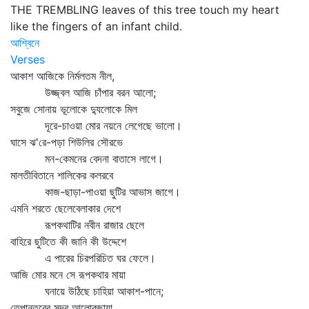
THE TREMBLING leaves of this tree touch my heart
like the fingers of an infant child.
আশ্বিনে
Verses
আকাশ আজিকে নির্মলতম নীল,
উজ্জ্বল আজি চাঁপার বরন আলো;
সবুজে সোনায় ভূলোকে দ্যুলোকে মিল
দূরে-চাওয়া মোর নয়নে লেগেছে ভালো।
ঘাসে ঝ'রে-পড়া শিউলির সৌরভে
মন-কেমনের বেদনা বাতাসে লাগে।
মালতীবিতানে শালিকের কলরবে
কাজ-ছাড়া-পাওয়া ছুটির আভাস জাগে।
এমনি শরতে ছেলেবেলাকার দেশে
রূপকথাটির নবীন রাজার ছেলে
বাহিরে ছুটিতে কী জানি কী উদ্দেশে
এ পারের চিরপরিচিত ঘর ফেলে।
আজি মোর মনে সে রূপকথার মায়া
ঘনায়ে উঠিছে চাহিয়া আকাশ-পানে;
তেপান্তরের সুদূর আলোকছায়া