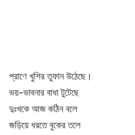
প্রাণে খুশির তুফান উঠেছে।
ভয়-ভাবনার বাধা টুটেছে
দুঃখকে আজ কঠিন বলে
জড়িয়ে ধরতে বুকের তলে