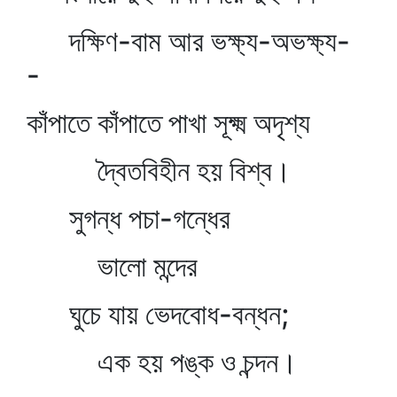
দক্ষিণ-বাম আর ভক্ষ্য-অভক্ষ্য-
-
কাঁপাতে কাঁপাতে পাখা সূক্ষ্ম অদৃশ্য
দ্বৈতবিহীন হয় বিশ্ব।
সুগন্ধ পচা-গন্ধের
ভালো মন্দের
ঘুচে যায় ভেদবোধ-বন্ধন;
এক হয় পঙ্ক ও চন্দন।