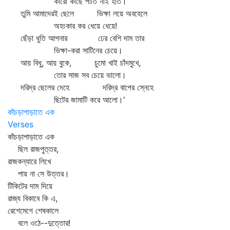
কারো কাছে পাতি নাই হাত।
তুমি আমাদেরই ছেলে ভিক্ষা লয়ে অবহেলে
অহংকার কর ধেয়ে ধেয়ে!
ছেঁড়া ধুতি আপনার ঢের বেশি দাম তার
ভিক্ষা-করা সাটিনের চেয়ে।
আয় বিধু, আয় বুকে, চুমো খাই চাঁদমুখে,
তোর সাজ সব চেয়ে ভালো।
দরিদ্র ছেলের দেহে দরিদ্র বাপের স্নেহে
ছিটের জামাটি করে আলো।'
কাঁচড়াপাড়াতে এক
Verses
কাঁচড়াপাড়াতে এক
ছিল রাজপুত্তর,
রাজকন্যারে লিখে
পায় না সে উত্তর।
টিকিটের দাম দিয়ে
রাজ্য বিকাবে কি এ,
রেগেমেগে শেষকালে
বলে ওঠে--দুত্তোর!