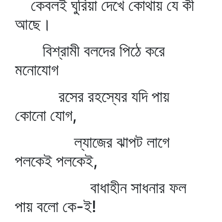
কেবলই ঘুরিয়া দেখে কোথায় যে কী
আছে।
বিশ্রামী বলদের পিঠে করে
মনোযোগ
রসের রহস্যের যদি পায়
কোনো যোগ,
ল্যাজের ঝাপট লাগে
পলকেই পলকেই,
বাধাহীন সাধনার ফল
পায় বলো কে-ই!