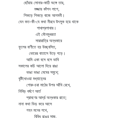
ছোঁয়ায় সোনার-কাঠি অঙ্গে তার,
মজ্জায় কাঁপন লাগে,
শিকড়ে শিকড়ে বাজে আগমনী।
যেন কত-কী-যে কথা নীরবে উৎসুক হয়ে থাকে
শাখাপ্রশাখায়।
এই মৌনমুখরতা
সারারাত্রি অন্ধকারে
ফুলের বাণীতে হয় উচ্ছ্বসিত,
ভোরের বাতাসে উড়ে পড়ে।
আমি একা বসে বসে ভাবি
সকালের কচি আলো দিয়ে রাঙা
ভাঙা ভাঙা মেঘের সমুখে;
বৃষ্টিধোওয়া মধ্যাহ্নের
গোরু-চরা মাঠের উপর আঁখি রেখে,
নিবিড় বর্ষণে আর্ত
শ্রাবণের আর্দ্র অন্ধকার রাতে;
নানা কথা ভিড় করে আসে
গহন মনের পথে,
বিবিধ রঙের সাজ,