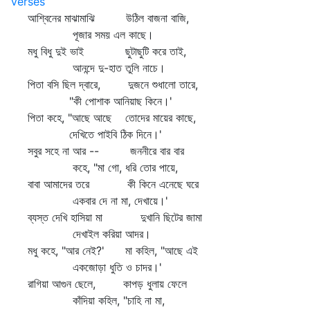
Verses
আশ্বিনের মাঝামাঝি উঠিল বাজনা বাজি,
পূজার সময় এল কাছে।
মধু বিধু দুই ভাই ছুটাছুটি করে তাই,
আনন্দে দু-হাত তুলি নাচে।
পিতা বসি ছিল দ্বারে, দুজনে শুধালো তারে,
"কী পোশাক আনিয়াছ কিনে।'
পিতা কহে, "আছে আছে তোদের মায়ের কাছে,
দেখিতে পাইবি ঠিক দিনে।'
সবুর সহে না আর -- জননীরে বার বার
কহে, "মা গো, ধরি তোর পায়ে,
বাবা আমাদের তরে কী কিনে এনেছে ঘরে
একবার দে না মা, দেখায়ে।'
ব্যস্ত দেখি হাসিয়া মা দুখানি ছিটের জামা
দেখাইল করিয়া আদর।
মধু কহে, "আর নেই?' মা কহিল, "আছে এই
একজোড়া ধুতি ও চাদর।'
রাগিয়া আগুন ছেলে, কাপড় ধুলায় ফেলে
কাঁদিয়া কহিল, "চাহি না মা,