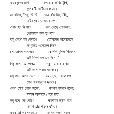
রায়বাবুদের গুপি পেয়েছে জরির টুপি,
ফুলকাটা সাটিনের জামা।'
মা কহিল, "মধু, ছি ছি, কেন কাঁদ মিছামিছি,
গরিব যে তোমাদের বাপ।
এবার হয় নি ধান, কত গেছে লোকসান,
পেয়েছেন কত দুঃখতাপ।
তবু দেখো বহু ক্লেশে তোমাদের ভালোবেসে
সাধ্যমত এনেছেন কিনে।
সে জিনিস অনাদরে ফেলিলি ধূলির 'পরে--
এই শিক্ষা হল এতদিনে।'
বিধু বলে, "এ কাপড় পছন্দ হয়েছে মোর,
এই জামা পরাস আমারে।'
মধু শুনে আরো রেগে ঘর ছেড়ে দ্রুতবেগে
গেল রায়বাবুদের দ্বারে।
সেথা মেলা লোক জড়ো, রায়বাবু ব্যস্ত বড়ো;
দালান সাজাতে গেছে রাত।
মধু যবে এক কোণে দাঁড়াইল ম্লান মনে
চোখে তাঁর পড়িল হঠাৎ।
কাছে ডাকি স্নেহভরে কহেন করুণ স্বরে