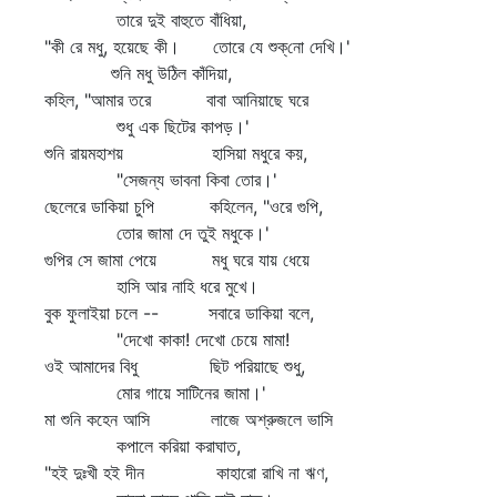
তারে দুই বাহুতে বাঁধিয়া,
"কী রে মধু, হয়েছে কী। তোরে যে শুক্‌নো দেখি।'
শুনি মধু উঠিল কাঁদিয়া,
কহিল, "আমার তরে বাবা আনিয়াছে ঘরে
শুধু এক ছিটের কাপড়।'
শুনি রায়মহাশয় হাসিয়া মধুরে কয়,
"সেজন্য ভাবনা কিবা তোর।'
ছেলেরে ডাকিয়া চুপি কহিলেন, "ওরে গুপি,
তোর জামা দে তুই মধুকে।'
গুপির সে জামা পেয়ে মধু ঘরে যায় ধেয়ে
হাসি আর নাহি ধরে মুখে।
বুক ফুলাইয়া চলে -- সবারে ডাকিয়া বলে,
"দেখো কাকা! দেখো চেয়ে মামা!
ওই আমাদের বিধু ছিট পরিয়াছে শুধু,
মোর গায়ে সাটিনের জামা।'
মা শুনি কহেন আসি লাজে অশ্রুজলে ভাসি
কপালে করিয়া করাঘাত,
"হই দুঃখী হই দীন কাহারো রাখি না ঋণ,