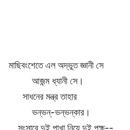
মাছিবংশেতে এল অদ্ভুত জ্ঞানী সে
আজন্ম ধ্যানী সে।
সাধনের মন্ত্র তাহার
ভন্‌ভন্‌-ভন্‌ভন্‌কার।
সংসারে দুই পাখা নিয়ে দুই পক্ষ--