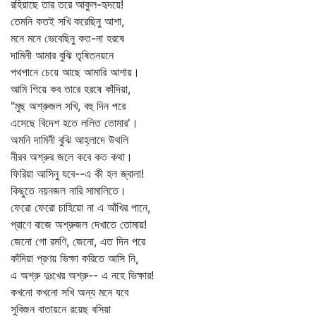
রহিয়াছে তার তরে আকুল-হৃদয়ে!
তেমনি কতই সখি করেছিনু আশা,
মনে মনে ভেবেছিনু কত-না হরষে
দামিনী আমার বুঝি তৃষিতনয়নে
পথপানে চেয়ে আছে আমারি আশায়।
আমি গিয়ে কব তারে হরষে কাঁদিয়া,
"মুছ অশ্রুজল সখি, বহু দিন পরে
এসেছে বিদেশ হতে ললিত তোমার'।
অমনি দামিনী বুঝি আহ্লাদে উথলি
নীরব অশ্রুর জলে কবে কত কথা।
ফিরিয়া আসিনু যবে--এ কী হল জ্বালা!
কিছুতে নয়নজল নারি সামালিতে।
ফেরো ফেরো চাহিয়ো না এ আঁখির পানে,
প্রাণে বাজে অশ্রুজল দেখাতে তোমায়!
জেনো গো রমণি, জেনো, এত দিন পরে
কাঁদিয়া প্রণয় ভিক্ষা করিতে আসি নি,
এ অশ্রু দুঃখের অশ্রু-- এ নহে ভিক্ষার!
কখনো কখনো সখি অন্য মনে যবে
সুবিজন বাতায়নে রয়েছ বসিয়া