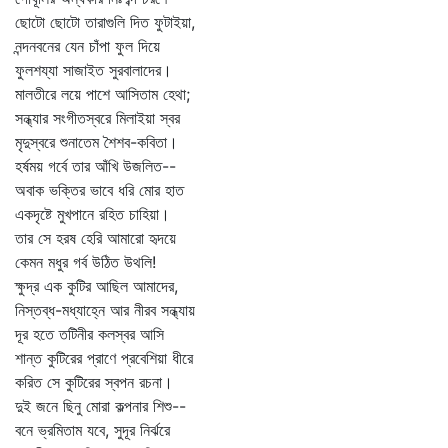
ছোটো ছোটো তারাগুলি দিত ফুটাইয়া,
নন্দনবনের যেন চাঁপা ফুল দিয়ে
ফুলশয্যা সাজাইত সুরবালাদের।
মালতীরে লয়ে পাশে আসিতাম হেথা;
সন্ধ্যার সংগীতস্বরে মিলাইয়া স্বর
মৃদুস্বরে শুনাতেম শৈশব-কবিতা।
হর্ষময় গর্বে তার আঁখি উজলিত--
অবাক ভক্তির ভাবে ধরি মোর হাত
একদৃষ্টে মুখপানে রহিত চাহিয়া।
তার সে হরষ হেরি আমারো হৃদয়ে
কেমন মধুর গর্ব উঠিত উথলি!
ক্ষুদ্র এক কুটির আছিল আমাদের,
নিস্তব্ধ-মধ্যাহ্নে আর নীরব সন্ধ্যায়
দূর হতে তটিনীর কলস্বর আসি
শান্ত কুটিরের প্রাণে প্রবেশিয়া ধীরে
করিত সে কুটিরের স্বপন রচনা।
দুই জনে ছিনু মোরা কল্পনার শিশু--
বনে ভ্রমিতাম যবে, সুদূর নির্ঝরে