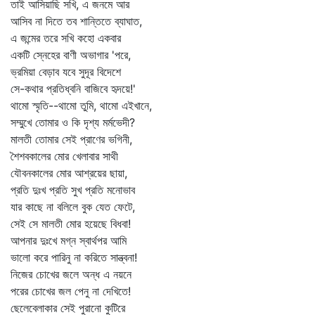
তাই আসিয়াছি সখি, এ জনমে আর
আসিব না দিতে তব শান্তিতে ব্যাঘাত,
এ জন্মের তরে সখি কহো একবার
একটি স্নেহের বাণী অভাগার 'পরে,
ভ্রমিয়া বেড়াব যবে সুদূর বিদেশে
সে-কথার প্রতিধ্বনি বাজিবে হৃদয়ে!'
থামো স্মৃতি--থামো তুমি, থামো এইখানে,
সম্মুখে তোমার ও কি দৃশ্য মর্মভেদী?
মালতী তোমার সেই প্রাণের ভগিনী,
শৈশবকালের মোর খেলাবার সাথী
যৌবনকালের মোর আশ্রয়ের ছায়া,
প্রতি দুঃখ প্রতি সুখ প্রতি মনোভাব
যার কাছে না বলিলে বুক যেত ফেটে,
সেই সে মালতী মোর হয়েছে বিধবা!
আপনার দুঃখে মগ্ন স্বার্থপর আমি
ভালো করে পারিনু না করিতে সান্ত্বনা!
নিজের চোখের জলে অন্ধ এ নয়নে
পরের চোখের জল পেনু না দেখিতে!
ছেলেবেলাকার সেই পুরানো কুটিরে