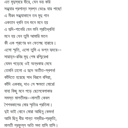
এত মৃদুস্বরে ধীরে, যেন ভয় করি
সন্ধ্যার প্রশান্ত স্বপ্ন ভেঙে যায় পাছে!
এ নীরব সন্ধ্যাকালে তব মৃদু গান
একতান ধ্বনি তব শুনে মনে হয়
এ হৃদি-গানেরি যেন শুনি প্রতিধ্বনি!
মনে হয় যেন তুমি আমারি মতন
কী এক প্রাণের ধন ফেলেছ হারায়ে।
এসো স্মৃতি, এসো তুমি এ ভগ্ন হৃদয়ে--
সায়াহ্ন-রবির মৃদু শেষ রশ্মিরেখা
যেমন পড়েছে ওই অন্ধকার মেঘে
তেমনি ঢালো এ হৃদে অতীত-স্বপন!
কাঁদিতে হয়েছে সাধ বিরলে বসিয়া,
কাঁদি একবার, দাও সে ক্ষমতা মোরে!
যাহা কিছু মনে পড়ে ছেলেবেলাকার
সমস্ত মালতীময়--মালতী কেবল
শৈশবকালের মোর স্মৃতির প্রতিমা।
দুই ভাই বোনে মোরা আছিনু কেমন!
আমি ছিনু ধীর শান্ত গম্ভীর-প্রকৃতি,
মালতী প্রফুল্ল অতি সদা হাসি হাসি।