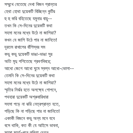
সম্মুখে যেতেছে দেখা বিজন প্রান্তর
হেথা হোথা দুয়েকটি বিচ্ছিন্ন কুটির
হু হু করি বহিতেছে যমুনার বায়ু--
তখন কি সে-দিনের দুয়েকটি কথা
সহসা মনের মধ্যে উঠে না জাগিয়া?
কখন যে জাগি উঠে পার না জানিতে!
দূরতম রাখালের বাঁশিস্বর সম
কভু কভু দুয়েকটি ভাঙা-ভাঙা সুর
অতি মৃদু পশিতেছে শ্রবণবিবরে;
আধো জেগে আধো ঘুমে স্বপ্ন আধো-ভোলা--
তেমনি কি সে-দিনের দুয়েকটি কথা
সহসা মনের মধ্যে উঠে না জাগিয়া?
স্মৃতির নির্ঝর হতে অলক্ষ্যে গোপনে,
পথহারা দুয়েকটি অশ্রুবারিধারা
সহসা পড়ে না ঝরি নেত্রপ্রান্ত হতে,
পড়িছে কি না পড়িছে পার না জানিতে!
একাকী বিজনে কভু অন্য মনে যবে
বসে থাকি, কত কী যে আইসে ভাবনা,
সহসা মুহূর্ত-পরে লভিয়া চেতন