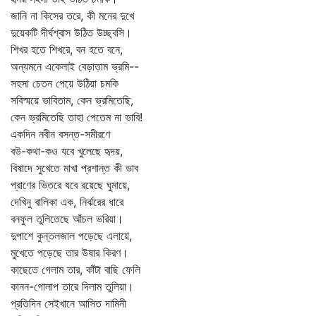
জানি না কিসের তরে, কী মনের দুখে
দুয়েকটি দীর্ঘশ্বাস উঠিত উচ্ছ্বসি।
শিখর হতে শিখরে, বন হতে বনে,
অন্যমনে একেলাই বেড়াতাম ভ্রমি--
সহসা চেতন পেয়ে উঠিয়া চমকি
সবিস্ময়ে ভাবিতাম, কেন ভ্রমিতেছি,
কেন ভ্রমিতেছি তাহা পেতেম না ভাবি!
একদিন নবীন বসন্ত-সমীরণে
বউ-কথা-কও যবে খুলেছে হৃদয়,
বিষাদে সুখেতে মাখা প্রশান্ত কী ভাব
প্রাণের ভিতরে যবে রয়েছে ঘুমায়ে,
দেখিনু বালিকা এক, নির্ঝরের ধারে
বনফুল তুলিতেছে আঁচল ভরিয়া।
দুপাশে কুন্তলজাল পড়েছে এলায়ে,
মুখেতে পড়েছে তার উষার কিরণ।
কাছেতে গেলাম তার, কাঁটা বাছি ফেলি
কানন-গোলাপ তারে দিলাম তুলিয়া।
প্রতিদিন সেইখানে আসিত দামিনী