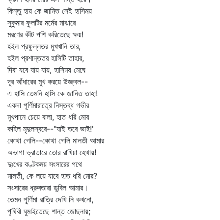
কিন্তু হায় কে জানিত সেই হাসিময়
সুকুমার ফুলটির মর্মের মাঝারে
মরণের কীট পশি করিতেছে ক্ষয়!
হইল প্রফুল্লতর মুখখানি তার,
হইল প্রশান্ততর হাসিটি তাহার,
দিবা যবে যায় যায়, হাসিময় মেঘে
দূর আঁধারের মুখ করয়ে উজ্জ্বল--
এ হাসি তেমনি হাসি কে জানিত তাহা!
একদা পূর্ণিমারাত্রে নিস্তব্ধ গভীর
মুখপানে চেয়ে বালা, হাত ধরি মোর
কহিল মৃদুলস্বরে--"যাই তবে ভাই!'
কোথা গেলি--কোথা গেলি মালতী আমার
অভাগা ভ্রাতারে তোর রাখিয়া হেথায়!
দুঃখের কণ্টকময় সংসারের পথে
মালতী, কে লয়ে যাবে হাত ধরি মোর?
সংসারের ধ্রুবতারা ডুবিল আমার।
তেমন পূর্ণিমা রাত্রি দেখি নি কখনো,
পৃথিবী ঘুমাইতেছে শান্ত জোছনায়;