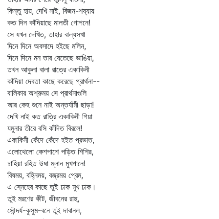
কিন্তু হায়, দেখি নাই, বিজন-শয্যায়
কত দিন কাঁদিয়াছে মালতী গোপনে!
সে যখন দেখিত, তাহার বাল্যসখা
দিনে দিনে অবসাদে হইছে মলিন,
দিনে দিনে মন তার যেতেছে ভাঙিয়া,
তখন আকুলা বালা রাত্রে একাকিনী
কাঁদিয়া দেবতা কাছে করেছে প্রার্থনা--
বালিকার অশ্রুময় সে প্রার্থনাগুলি
আর কেহ শুনে নাই অন্তর্যামী ছাড়া!
দেখি নাই কত রাত্রি একাকিনী গিয়া
যমুনার তীরে বসি কাঁদিত বিরলে!
একাকিনী কেঁদে কেঁদে হইত প্রভাত,
এলোথেলো কেশপাশে পড়িত শিশির,
চাহিয়া রহিত উষা ম্লান মুখপানে!
বিষময়, বহ্নিময়, বজ্রময় প্রেম,
এ স্নেহের কাছে তুই ঢাক মুখ ঢাক।
তুই মরণের কীট, জীবনের রাহু,
সৌন্দর্য-কুসুম-বনে তুই দাবানল,