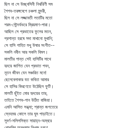
ছিল না সে উচ্ছ্বসিনী নির্ঝরিণী সম
শৈশব-তরঙ্গবেগে চঞ্চলা সুন্দরী,
ছিল না সে লজ্জাবতী লতাটির মতো
শরম-সৌন্দর্যভরে ম্রিয়মাণ-পারা।
আছিল সে প্রভাতের ফুলের মতন,
প্রশান্ত হরষে সদা মাখানো মুখানি;
সে হাসি গাহিত শুধু উষার সংগীত--
সকলি নবীন আর সকলি বিমল।
মালতীর শান্ত সেই হাসিটির সাথে
হৃদয়ে জাগিত যেন প্রভাত পবন,
নূতন জীবন যেন সঞ্চরিত মনে!
ছেলেবেলাকার যত কবিতা আমার
সে হাসির কিরণেতে উঠেছিল ফুটি।
মালতী ছুঁইত মোর হৃদয়ের তার,
তাইতে শৈশব-গান উঠিত বাজিয়া।
এমনি আসিত সন্ধ্যা; শ্রান্ত জগতেরে
স্নেহময় কোলে তার ঘুম পাড়াইতে।
সুবর্ণ-সলিলসিক্ত সায়াহ্ন-অম্বরে
গোধূলির অন্ধকার নিঃশব্দ চরণে