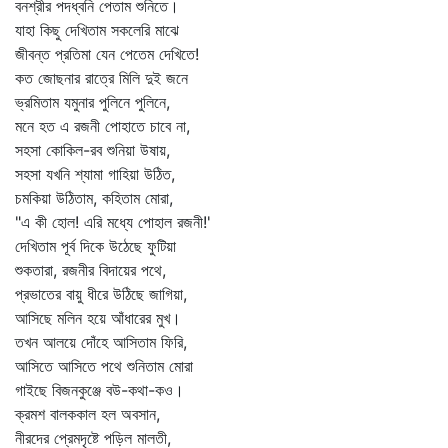
বনশ্রীর পদধ্বনি পেতাম শুনিতে।
যাহা কিছু দেখিতাম সকলেরি মাঝে
জীবন্ত প্রতিমা যেন পেতেম দেখিতে!
কত জোছনার রাত্রে মিলি দুই জনে
ভ্রমিতাম যমুনার পুলিনে পুলিনে,
মনে হত এ রজনী পোহাতে চাবে না,
সহসা কোকিল-রব শুনিয়া উষায়,
সহসা যখনি শ্যামা গাহিয়া উঠিত,
চমকিয়া উঠিতাম, কহিতাম মোরা,
"এ কী হোল! এরি মধ্যে পোহাল রজনী!'
দেখিতাম পূর্ব দিকে উঠেছে ফুটিয়া
শুকতারা, রজনীর বিদায়ের পথে,
প্রভাতের বায়ু ধীরে উঠিছে জাগিয়া,
আসিছে মলিন হয়ে আঁধারের মুখ।
তখন আলয়ে দোঁহে আসিতাম ফিরি,
আসিতে আসিতে পথে শুনিতাম মোরা
গাইছে বিজনকুঞ্জে বউ-কথা-কও।
ক্রমশ বালককাল হল অবসান,
নীরদের প্রেমদৃষ্টে পড়িল মালতী,