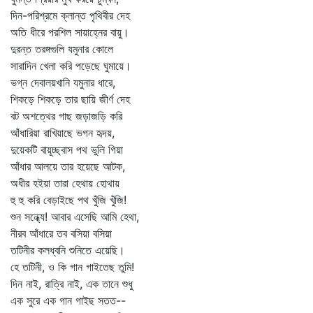
দিন-পরিশ্রমে ক্লান্ত পৃথিবীর দেহ
অতি ধীরে পরশিল সায়াহ্নের বায়ু।
দুরন্ত তরঙ্গগুলি যমুনার কোলে
সারাদিন খেলা করি পড়েছে ঘুমায়ে।
ভগ্ন দেবালয়খানি যমুনার ধারে,
শিকড়ে শিকড়ে তার ছায়ি জীর্ণ দেহ
বট অশত্থের গাছ জড়াজড়ি করি
আঁধারিয়া রাখিয়াছে ভগন হৃদয়,
দুয়েকটি বায়ূচ্ছ্বাস পথ ভুলি গিয়া
আঁধার আলয়ে তার হয়েছে আটক,
অধীর হইয়া তারা হেথায় হোথায়
হু হু করি বেড়াইছে পথ খুঁজি খুঁজি!
শুন সন্ধ্যে! আবার এসেছি আমি হেথা,
নীরব আঁধারে তব বসিয়া বসিয়া
তটিনীর কলধ্বনি শুনিতে এয়েছি।
হে তটিনী, ও কি গান গাইতেছ তুমি!
দিন নাই, রাত্রি নাই, এক তানে শুধু
এক সুরে এক গান গাইছ সতত--