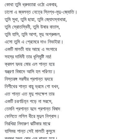
কোথা তুমি ধ্রুবতারা ওঠো একবার,
ঢালো এ জ্বলন্ত নেত্রে স্নিগ্ধ-মৃদু-জ্যোতি।
তুমি সুধা, তুমি ছায়া, তুমি জ্যোৎস্নাধারা,
তুমি স্রোতস্বিনী, তুমি উষার বাতাস,
তুমি হাসি, তুমি আশা, মৃদু অশ্রুজল,
এসো তুমি এ প্রেমেরে দাও নিভাইয়া।
একটি মালতী যার আছে এ সংসারে
সহস্র দামিনী তার ধূলিমুষ্টি নয়!
ক্রমশ হৃদয় মোর এল শান্ত হয়ে
যন্ত্রণা বিষাদে আসি হল পরিণত।
নিস্তরঙ্গ সরসীর প্রশান্ত হৃদয়ে
নিশীথের শান্ত বায়ু ভ্রমে গো যখন,
এত শান্ত এত মৃদু পদক্ষেপ তার
একটি চরণচিহ্ন পড়ে না সরসে,
তেমনি প্রশান্ত হৃদে প্রশান্ত বিষাদ
ফেলিতে লগিল ধীরে মৃদুল নিশ্বাস।
নিরখিয়া নিদারুণ ঝটিকার মাঝে
হাসিময় শান্ত সেই মালতী কুসুমে
ক্রমশ হৃদয় মোর এল শান্ত হয়ে।