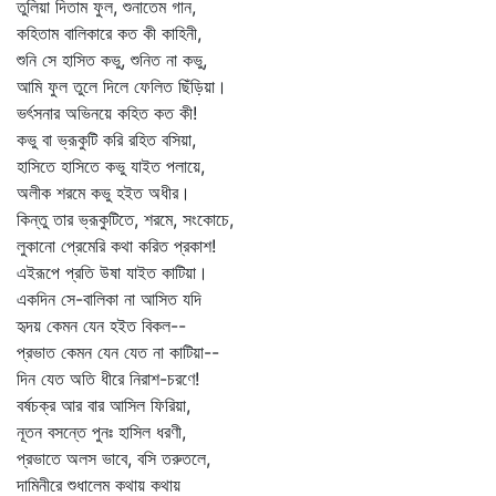
তুলিয়া দিতাম ফুল, শুনাতেম গান,
কহিতাম বালিকারে কত কী কাহিনী,
শুনি সে হাসিত কভু, শুনিত না কভু,
আমি ফুল তুলে দিলে ফেলিত ছিঁড়িয়া।
ভর্ৎসনার অভিনয়ে কহিত কত কী!
কভু বা ভ্রূকুটি করি রহিত বসিয়া,
হাসিতে হাসিতে কভু যাইত পলায়ে,
অলীক শরমে কভু হইত অধীর।
কিন্তু তার ভ্রূকুটিতে, শরমে, সংকোচে,
লুকানো প্রেমেরি কথা করিত প্রকাশ!
এইরূপে প্রতি উষা যাইত কাটিয়া।
একদিন সে-বালিকা না আসিত যদি
হৃদয় কেমন যেন হইত বিকল--
প্রভাত কেমন যেন যেত না কাটিয়া--
দিন যেত অতি ধীরে নিরাশ-চরণে!
বর্ষচক্র আর বার আসিল ফিরিয়া,
নূতন বসন্তে পুনঃ হাসিল ধরণী,
প্রভাতে অলস ভাবে, বসি তরুতলে,
দামিনীরে শুধালেম কথায় কথায়