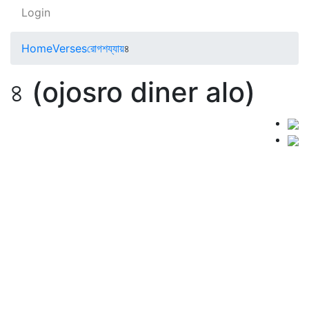
Login
Home
Verses
রোগশয্যায়
৪
৪ (ojosro diner alo)