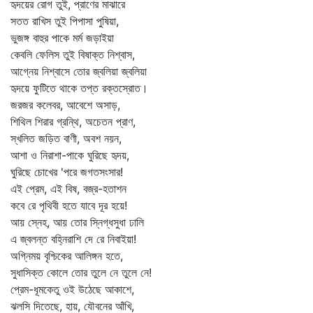
হৃদয়ের রোগ তুই, প্রাণের মাঝারে
সতত রাখিস তুই পিপাসা পুষিয়া,
ভুজঙ্গ বাহুর পাকে মর্ম জড়াইয়া
কেবলি ফেলিস তুই বিষাক্ত নিশ্বাস,
আগ্নেয় নিশ্বাসে তোর জ্বলিয়া জ্বলিয়া
হৃদয়ে ফুটিতে থাকে তপ্ত রক্তস্রোত।
জরজর কলেবর, আবেশে অসাড়,
শিথিল শিরার গ্রন্থি, অচেতন প্রাণ,
স্খলিত জড়িত বাণী, অবশ নয়ন,
আশা ও নিরাশা-পাকে ঘুরিছে হৃদয়,
ঘুরিছে চোখের 'পরে জগতসংসার!
এই প্রেম, এই বিষ, বজ্র-হতাশন
কবে রে পৃথিবী হতে যাবে দূর হয়ে!
আয় স্নেহ, আয় তোর স্নিগ্ধসুধা ঢালি
এ জ্বলন্ত বহ্নিরাশি দে রে নিবাইয়া!
অগ্নিময় বৃশ্চিকের আলিঙ্গন হতে,
সুধাসিক্ত কোলে তোর তুলে নে তুলে নে!
প্রেম-ধূমকেতু ওই উঠেছে আকাশে,
ঝলসি দিতেছে, হায়, যৌবনের আঁখি,