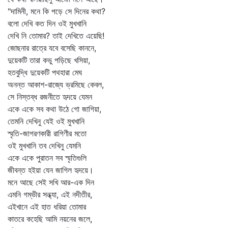
"দামিনী, মনে কি পড়ে সে দিনের কথা?
বলো দেখি কত দিন ওই মুখখানি
দেখি নি তোমার? তাই দেখিতে এয়েছি!
জোছনার রাত্রে যবে বসেছি কাননে,
দুয়েকটি তারা কভু পড়িছে খসিয়া,
হতবুদ্ধি দুয়েকটি পথহারা মেঘ
অনন্ত আকাশ-রাজ্যে ভ্রমিছে কেবল,
সে নিস্তব্ধ রজনীতে হৃদয়ে যেমন
একে একে সব কথা উঠে গো জাগিয়া,
তেমনি দেখিনু যেই ওই মুখখানি
স্মৃতি-জাগরণকারী রাগিণীর মতো
ওই মুখখানি তব দেখিনু যেমনি
একে একে পুরাতন সব স্মৃতিগুলি
জীবন্ত হইয়া যেন জাগিল হৃদয়ে।
মনে আছে সেই সখি আর-এক দিন
এমনি গম্ভীর সন্ধ্যা, এই নদীতীর,
এইখানে এই হাত ধরিয়া তোমার
কাতরে কহেছি আমি নয়নের জলে,