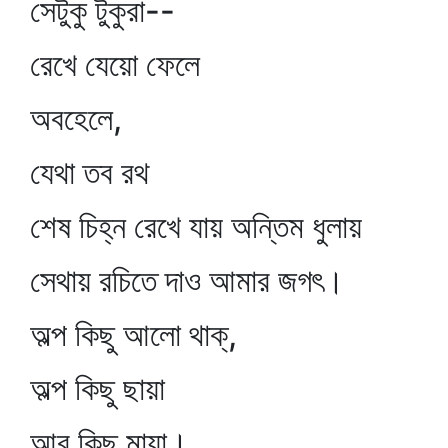
সেটুকু টুকুরা--
রেখে যেয়ো ফেলে
অবহেলে,
যেথা তব রথ
শেষ চিহ্ন রেখে যায় অন্তিম ধুলায়
সেথায় রচিতে দাও আমার জগৎ।
অল্প কিছু আলো থাক্‌,
অল্প কিছু ছায়া
আর কিছু মায়া।