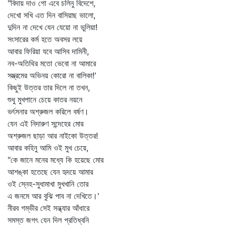
"বিদায় দাও গো এবে চলিনু বিদেশে,
দেখো সখি এত দিন বাসিয়াছ ভালো,
দুদিন না দেখে যেন যেয়ো না ভুলিয়া!
সংসারের কর্ম হতে অবসর লয়ে
আবার ফিরিয়া যবে আসিব দামিনী,
নব-অতিথির মতো ভেবো না আমারে
সম্ভ্রমের অভিনয় কোরো না বালিকা!'
কিছুই উত্তর তার দিলে না তখন,
শুধু মুখপানে চেয়ে কাতর নয়নে
ভর্ৎসনার অশ্রুজল করিলে বর্ষণ।
যেন এই নিদারুণ সন্দেহের মোর
অশ্রুজল ছাড়া আর নাইকো উত্তর!
আবার কহিনু আমি ওই মুখ চেয়ে,
"কে জানে মনের মধ্যে কি হয়েছে মোর
আশঙ্কা হতেছে যেন হৃদয়ে আমার
ওই স্নেহ-সুধামাখা মুখখানি তোর
এ জনমে আর বুঝি পাব না দেখিতে।'
নীরব গম্ভীর সেই সন্ধ্যার আঁধারে
সমস্ত জগৎ যেন দিল প্রতিধ্বনি