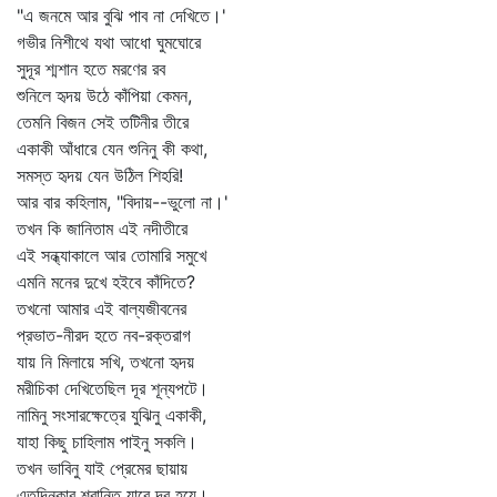
"এ জনমে আর বুঝি পাব না দেখিতে।'
গভীর নিশীথে যথা আধো ঘুমঘোরে
সুদূর শ্মশান হতে মরণের রব
শুনিলে হৃদয় উঠে কাঁপিয়া কেমন,
তেমনি বিজন সেই তটিনীর তীরে
একাকী আঁধারে যেন শুনিনু কী কথা,
সমস্ত হৃদয় যেন উঠিল শিহরি!
আর বার কহিলাম, "বিদায়--ভুলো না।'
তখন কি জানিতাম এই নদীতীরে
এই সন্ধ্যাকালে আর তোমারি সমুখে
এমনি মনের দুখে হইবে কাঁদিতে?
তখনো আমার এই বাল্যজীবনের
প্রভাত-নীরদ হতে নব-রক্তরাগ
যায় নি মিলায়ে সখি, তখনো হৃদয়
মরীচিকা দেখিতেছিল দূর শূন্যপটে।
নামিনু সংসারক্ষেত্রে যুঝিনু একাকী,
যাহা কিছু চাহিলাম পাইনু সকলি।
তখন ভাবিনু যাই প্রেমের ছায়ায়
এতদিনকার শ্রান্তি যাবে দূর হয়ে।