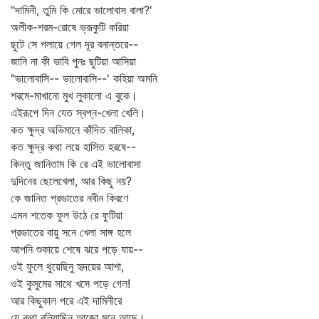
"দামিনী, তুমি কি মোরে ভালোবাস বালা?'
অলীক-শরম-রোষে ভ্রূকুটি করিয়া
ছুটে সে পলায়ে গেল দূর বনান্তরে--
জানি না কী ভাবি পুনঃ ছুটিয়া আসিয়া
"ভালোবাসি-- ভালোবাসি--' কহিয়া অমনি
শরমে-মাখানো মুখ লুকালো এ বুকে।
এইরূপে দিন যেত স্বপ্ন-খেলা খেলি।
কত ক্ষুদ্র অভিমানে কাঁদিত বালিকা,
কত ক্ষুদ্র কথা লয়ে হাসিত হরষে--
কিন্তু জানিতাম কি রে এই ভালোবাসা
দুদিনের ছেলেখেলা, আর কিছু নয়?
কে জানিত প্রভাতের নবীন কিরণে
এমন শতেক ফুল উঠে রে ফুটিয়া
প্রভাতের বায়ু সনে খেলা সাঙ্গ হলে
আপনি শুকায়ে শেষে ঝরে পড়ে যায়--
ওই ফুলে থুয়েছিনু হৃদয়ের আশা,
ওই কুসুমের সাথে খসে পড়ে গেল!
আর কিছুকাল পরে এই দামিনীরে
যে কথা বলিয়াছিনু আজো মনে আছে।