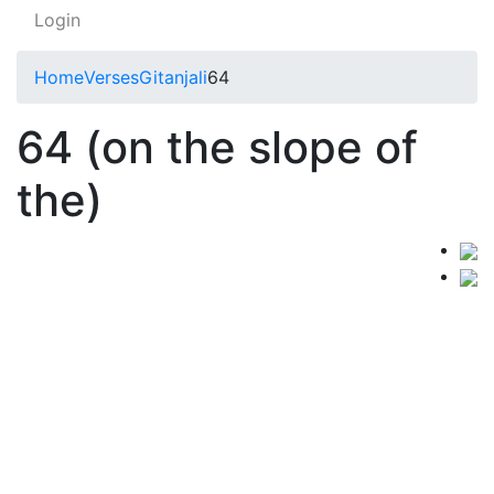
Login
Home
Verses
Gitanjali
64
64 (on the slope of
the)