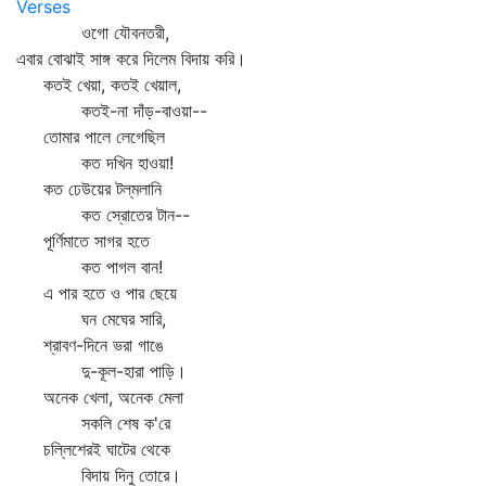
Verses
ওগো যৌবনতরী,
এবার বোঝাই সাঙ্গ করে দিলেম বিদায় করি।
কতই খেয়া, কতই খেয়াল,
কতই-না দাঁড়-বাওয়া--
তোমার পালে লেগেছিল
কত দখিন হাওয়া!
কত ঢেউয়ের টল্‌মলানি
কত স্রোতের টান--
পূর্ণিমাতে সাগর হতে
কত পাগল বান!
এ পার হতে ও পার ছেয়ে
ঘন মেঘের সারি,
শ্রাবণ-দিনে ভরা গাঙে
দু-কূল-হারা পাড়ি।
অনেক খেলা, অনেক মেলা
সকলি শেষ ক'রে
চল্লিশেরই ঘাটের থেকে
বিদায় দিনু তোরে।