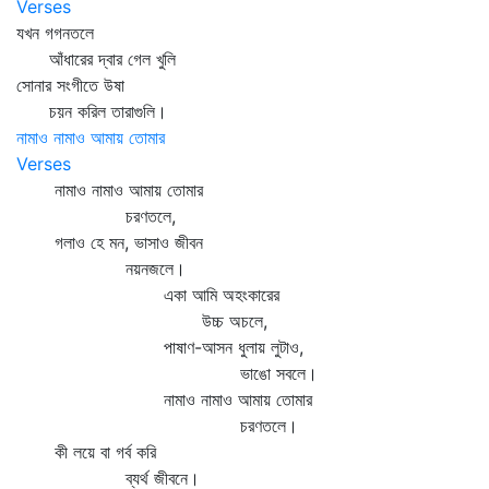
Verses
যখন গগনতলে
আঁধারের দ্বার গেল খুলি
সোনার সংগীতে উষা
চয়ন করিল তারাগুলি।
নামাও নামাও আমায় তোমার
Verses
নামাও নামাও আমায় তোমার
চরণতলে,
গলাও হে মন, ভাসাও জীবন
নয়নজলে।
একা আমি অহংকারের
উচ্চ অচলে,
পাষাণ-আসন ধুলায় লুটাও,
ভাঙো সবলে।
নামাও নামাও আমায় তোমার
চরণতলে।
কী লয়ে বা গর্ব করি
ব্যর্থ জীবনে।