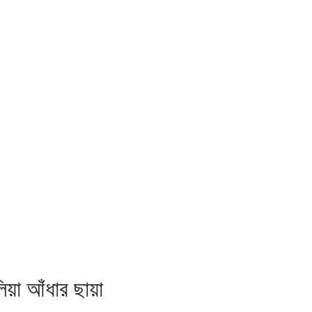
য়া আঁধার ছায়া