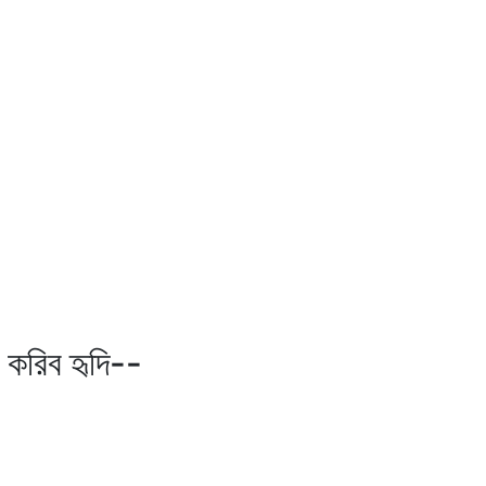
।
র করিব হৃদি--