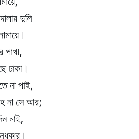
মায়ে,
োলায় দুলি
নামায়ে।
 পাখা,
ে ঢাকা।
 না পাই,
ে না সে আর;
ন নাই,
ন্ধকার।