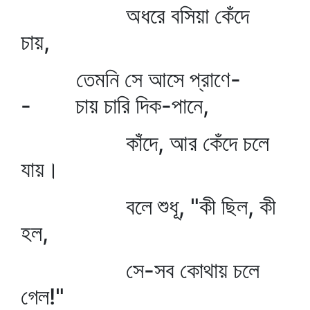
অধরে বসিয়া কেঁদে
চায়,
তেমনি সে আসে প্রাণে-
- চায় চারি দিক-পানে,
কাঁদে, আর কেঁদে চলে
যায়।
বলে শুধূ, "কী ছিল, কী
হল,
সে-সব কোথায় চলে
গেল!"