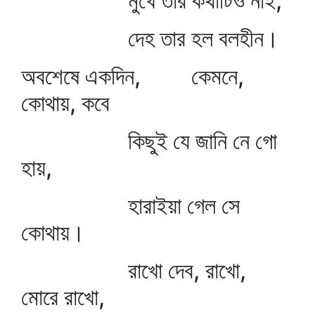
মুখে তার কথাটিও নাই,
দেহ তার হল বলহীন।
অবশেষে একদিন, কেমনে,
কোথায়, কবে
কিছুই যে জানি নে গো
হায়,
হারাইয়া গেল সে
কোথায়।
রাখো দেব, রাখো,
মোরে রাখো,