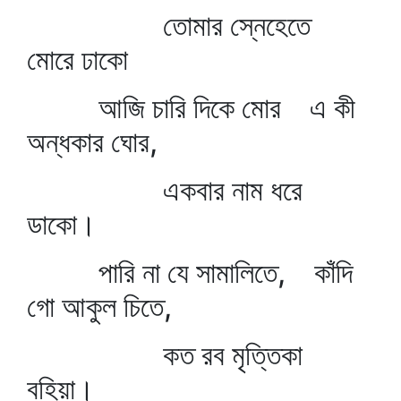
তোমার স্নেহেতে
মোরে ঢাকো
আজি চারি দিকে মোর এ কী
অন্ধকার ঘোর,
একবার নাম ধরে
ডাকো।
পারি না যে সামালিতে, কাঁদি
গো আকুল চিতে,
কত রব মৃত্তিকা
বহিয়া।