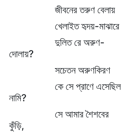
জীবনের তরুণ বেলায়
খেলাইত হৃদয়-মাঝারে
দুলিত রে অরুণ-
দোলায়?
সচেতন অরুণকিরণ
কে সে প্রাণে এসেছিল
নামি?
সে আমার শৈশবের
কুঁড়ি,