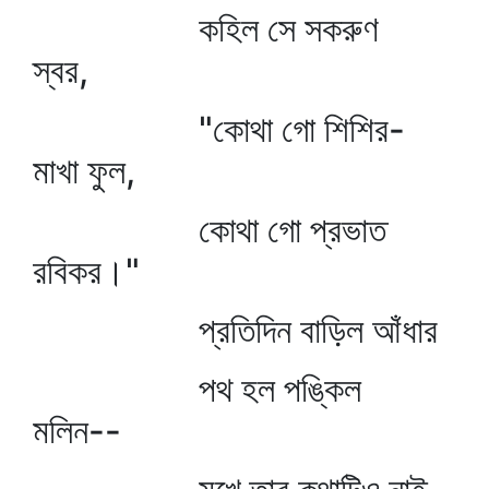
কহিল সে সকরুণ
স্বর,
"কোথা গো শিশির-
মাখা ফুল,
কোথা গো প্রভাত
রবিকর।"
প্রতিদিন বাড়িল আঁধার
পথ হল পঙ্কিল
মলিন--