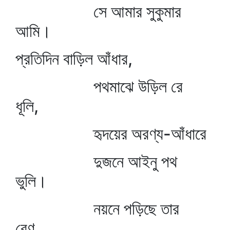
সে আমার সুকুমার
আমি।
প্রতিদিন বাড়িল আঁধার,
পথমাঝে উড়িল রে
ধূলি,
হৃদয়ের অরণ্য-আঁধারে
দুজনে আইনু পথ
ভুলি।
নয়নে পড়িছে তার
রেণু,