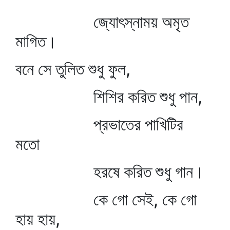
জ্যোৎস্নাময় অমৃত
মাগিত।
বনে সে তুলিত শুধু ফুল,
শিশির করিত শুধু পান,
প্রভাতের পাখিটির
মতো
হরষে করিত শুধু গান।
কে গো সেই, কে গো
হায় হায়,