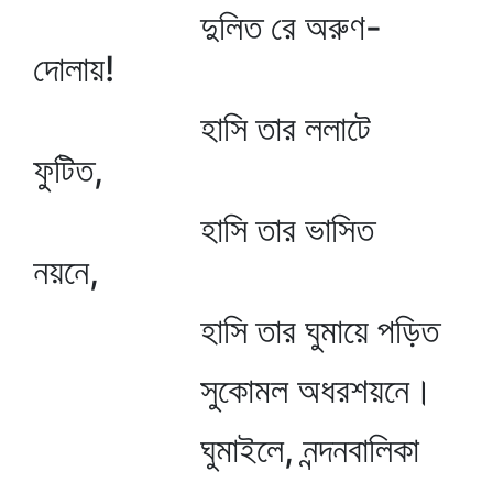
দুলিত রে অরুণ-
দোলায়!
হাসি তার ললাটে
ফুটিত,
হাসি তার ভাসিত
নয়নে,
হাসি তার ঘুমায়ে পড়িত
সুকোমল অধরশয়নে।
ঘুমাইলে, নন্দনবালিকা