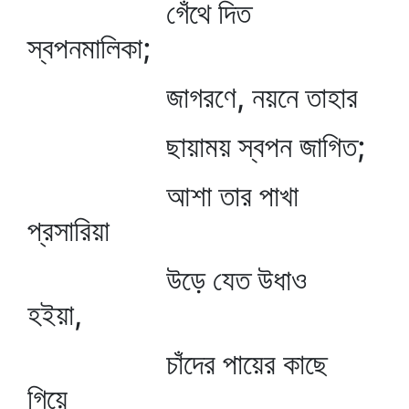
গেঁথে দিত
স্বপনমালিকা;
জাগরণে, নয়নে তাহার
ছায়াময় স্বপন জাগিত;
আশা তার পাখা
প্রসারিয়া
উড়ে যেত উধাও
হইয়া,
চাঁদের পায়ের কাছে
গিয়ে