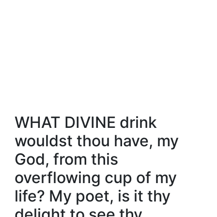
WHAT DIVINE drink
wouldst thou have, my
God, from this
overflowing cup of my
life? My poet, is it thy
delight to see thy