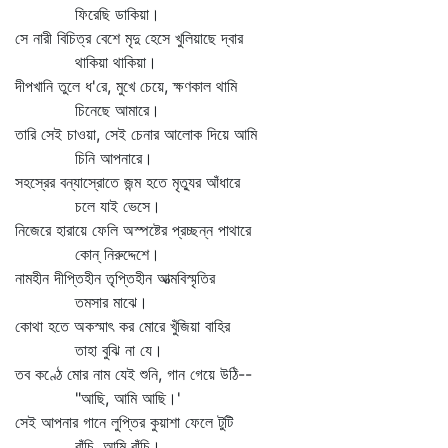
ফিরেছি ডাকিয়া।
সে নারী বিচিত্র বেশে মৃদু হেসে খুলিয়াছে দ্বার
থাকিয়া থাকিয়া।
দীপখানি তুলে ধ'রে, মুখে চেয়ে, ক্ষণকাল থামি
চিনেছে আমারে।
তারি সেই চাওয়া, সেই চেনার আলোক দিয়ে আমি
চিনি আপনারে।
সহস্রের বন্যাস্রোতে জন্ম হতে মৃত্যুর আঁধারে
চলে যাই ভেসে।
নিজেরে হারায়ে ফেলি অস্পষ্টের প্রচ্ছন্ন পাথারে
কোন্‌ নিরুদ্দেশে।
নামহীন দীপ্তিহীন তৃপ্তিহীন আত্মবিস্মৃতির
তমসার মাঝে।
কোথা হতে অকস্মাৎ কর মোরে খুঁজিয়া বাহির
তাহা বুঝি না যে।
তব কণ্ঠে মোর নাম যেই শুনি, গান গেয়ে উঠি--
"আছি, আমি আছি।'
সেই আপনার গানে লুপ্তির কুয়াশা ফেলে টুটি
বাঁচি, আমি বাঁচি।