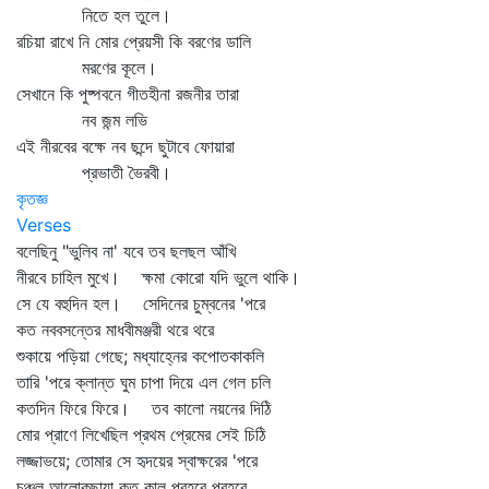
নিতে হল তুলে।
রচিয়া রাখে নি মোর প্রেয়সী কি বরণের ডালি
মরণের কূলে।
সেখানে কি পুষ্পবনে গীতহীনা রজনীর তারা
নব জন্ম লভি
এই নীরবের বক্ষে নব ছন্দে ছুটাবে ফোয়ারা
প্রভাতী ভৈরবী।
কৃতজ্ঞ
Verses
বলেছিনু "ভুলিব না' যবে তব ছলছল আঁখি
নীরবে চাহিল মুখে। ক্ষমা কোরো যদি ভুলে থাকি।
সে যে বহুদিন হল। সেদিনের চুম্বনের 'পরে
কত নববসন্তের মাধবীমঞ্জরী থরে থরে
শুকায়ে পড়িয়া গেছে; মধ্যাহ্নের কপোতকাকলি
তারি 'পরে ক্লান্ত ঘুম চাপা দিয়ে এল গেল চলি
কতদিন ফিরে ফিরে। তব কালো নয়নের দিঠি
মোর প্রাণে লিখেছিল প্রথম প্রেমের সেই চিঠি
লজ্জাভয়ে; তোমার সে হৃদয়ের স্বাক্ষরের 'পরে
চঞ্চল আলোকছায়া কত কাল প্রহরে প্রহরে