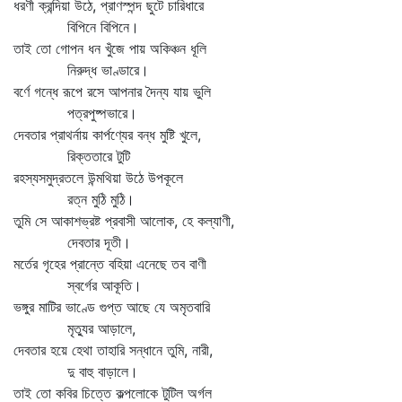
ধরণী ক্রন্দিয়া উঠে, প্রাণস্পন্দ ছুটে চারিধারে
বিপিনে বিপিনে।
তাই তো গোপন ধন খুঁজে পায় অকিঞ্চন ধূলি
নিরুদ্ধ ভাণ্ডারে।
বর্ণে গন্ধে রূপে রসে আপনার দৈন্য যায় ভুলি
পত্রপুষ্পভারে।
দেবতার প্রাথর্নায় কার্পণ্যের বন্ধ মুষ্টি খুলে,
রিক্ততারে টুটি
রহস্যসমুদ্রতলে উন্মথিয়া উঠে উপকূলে
রত্ন মুঠি মুঠি।
তুমি সে আকাশভ্রষ্ট প্রবাসী আলোক, হে কল্যাণী,
দেবতার দূতী।
মর্তের গৃহের প্রান্তে বহিয়া এনেছে তব বাণী
স্বর্গের আকূতি।
ভঙ্গুর মাটির ভাণ্ডে গুপ্ত আছে যে অমৃতবারি
মৃত্যুর আড়ালে,
দেবতার হয়ে হেথা তাহারি সন্ধানে তুমি, নারী,
দু বাহু বাড়ালে।
তাই তো কবির চিত্তে কল্পলোকে টুটিল অর্গল