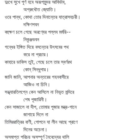
দুঃখে সুখে পূর্ণ হবে অরূপসুন্দর আবির্ভাব,
অশ্রুধৌত জ্যোতি।
ওরে পান্থ, কোথা তোর দিনান্তের যাত্রাসহচরী।
দক্ষিণপবন
বহুক্ষণ চলে গেছে অরণ্যের পল্লব মর্মরি--
নিকুঞ্জভবন
গন্ধের ইঙ্গিত দিয়ে বসন্তের উৎসবের পথ
করে না প্রচার।
কাহারে ডাকিস তুই, গেছে চলে তার স্বর্ণরথ
কোন্‌ সিন্ধুপার।
জানি জানি, আপনার অন্তরের গহনবাসীরে
আজিও না চিনি।
সন্ধ্যারতিলগ্নে কেন আসিলে না নিভৃত মন্দিরে
শেষ পূজারিনী।
কেন সাজালে না দীপ, তোমার পূজার মন্ত্র-গানে
জাগায়ে দিলে না
তিমিররাত্রির বাণী, গোপনে যা লীন আছে প্রাণে
দিনের অচেনা।
অসমাপ্ত পরিচয় অসম্পূর্ণ নৈবেদ্যের থালি