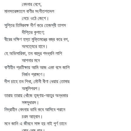
বেদনার বেগে,
মানসতরঙ্গতলে বাণীর সংগীতশতদল
নেচে ওঠে জেগে।
সুপ্তির তিমিরবক্ষ দীর্ণ করে তেজস্বী তাপস
দীপ্তির কৃপাণে;
বীরের দক্ষিণ হস্ত মুক্তিমন্ত্রে বজ্র করে বশ,
অসত্যেরে হানে।
হে অভিসারিকা, তব বহুদূর পদধ্বনি লাগি
আপনার মনে
বাণীহীন প্রতীক্ষায় আমি আজ একা বসে জাগি
নির্জন প্রাঙ্গণে।
দীপ চাহে তব শিখা, মৌনী বীণা ধেয়ায় তোমার
অঙ্গুলিপরশ।
তারায় তারায় খোঁজে তৃষ্ণায়-আতুর অন্ধকার
সঙ্গসুধারস।
নিদ্রাহীন বেদনায় ভাবি কবে আসিবে পরানে
চরম আহ্বান।
মনে জানি এ জীবনে সাঙ্গ হয় নাই পূর্ণ তানে
মোর শেষ গান।