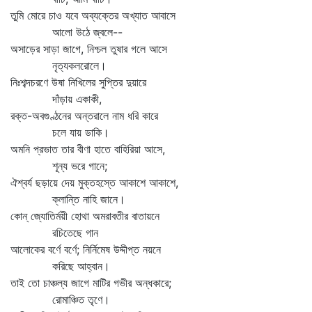
তুমি মোরে চাও যবে অব্যক্তের অখ্যাত আবাসে
আলো উঠে জ্বলে--
অসাড়ের সাড়া জাগে, নিশ্চল তুষার গলে আসে
নৃত্যকলরোলে।
নিঃশব্দচরণে উষা নিখিলের সুপ্তির দুয়ারে
দাঁড়ায় একাকী,
রক্ত-অবগুণ্ঠনের অন্তরালে নাম ধরি কারে
চলে যায় ডাকি।
অমনি প্রভাত তার বীণা হাতে বাহিরিয়া আসে,
শূন্য ভরে গানে;
ঐশ্বর্য ছড়ায়ে দেয় মুক্তহস্তে আকাশে আকাশে,
ক্লান্তি নাহি জানে।
কোন্‌ জ্যোতির্ময়ী হোথা অমরাবতীর বাতায়নে
রচিতেছে গান
আলোকের বর্ণে বর্ণে; নির্নিমেষ উদ্দীপ্ত নয়নে
করিছে আহ্বান।
তাই তো চাঞ্চল্য জাগে মাটির গভীর অন্ধকারে;
রোমাঞ্চিত তৃণে।