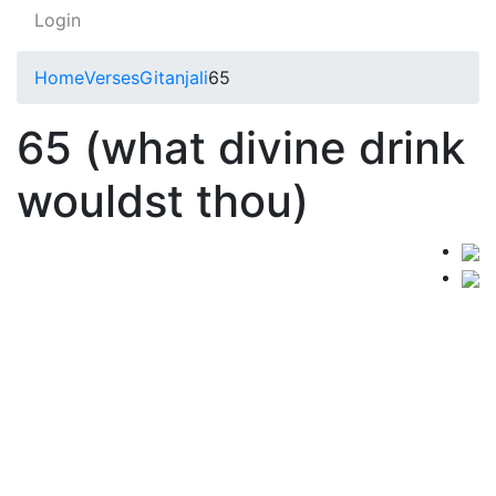
Login
Home
Verses
Gitanjali
65
65 (what divine drink
wouldst thou)