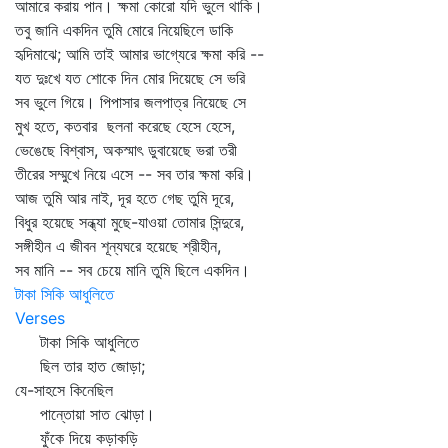
আমারে করায় পান। ক্ষমা কোরো যদি ভুলে থাকি।
তবু জানি একদিন তুমি মোরে নিয়েছিলে ডাকি
হৃদিমাঝে; আমি তাই আমার ভাগ্যেরে ক্ষমা করি --
যত দুঃখে যত শোকে দিন মোর দিয়েছে সে ভরি
সব ভুলে গিয়ে। পিপাসার জলপাত্র নিয়েছে সে
মুখ হতে, কতবার ছলনা করেছে হেসে হেসে,
ভেঙেছে বিশ্বাস, অকস্মাৎ ডুবায়েছে ভরা তরী
তীরের সম্মুখে নিয়ে এসে -- সব তার ক্ষমা করি।
আজ তুমি আর নাই, দূর হতে গেছ তুমি দূরে,
বিধুর হয়েছে সন্ধ্যা মুছে-যাওয়া তোমার সিন্দুরে,
সঙ্গীহীন এ জীবন শূন্যঘরে হয়েছে শ্রীহীন,
সব মানি -- সব চেয়ে মানি তুমি ছিলে একদিন।
টাকা সিকি আধুলিতে
Verses
টাকা সিকি আধুলিতে
ছিল তার হাত জোড়া;
যে-সাহসে কিনেছিল
পান্তোয়া সাত ঝোড়া।
ফুঁকে দিয়ে কড়াকড়ি