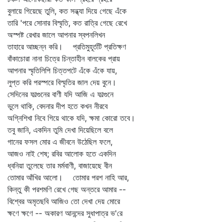
বুলায়ে গিয়েছে তুলি, কত সন্ধ্যা দিয়ে গেছে এঁকে
তারি 'পরে সোনার বিস্মৃতি, কত রাত্রি গেছে রেখে
অস্পষ্ট রেখার জালে আপনার স্বপনলিখন
তাহারে আচ্ছন্ন করি। প্রতিমুহূর্তটি প্রতিক্ষণ
বাঁকাচোরা নানা চিত্রে চিন্তাহীন বালকের প্রায়
আপনার স্মৃতিলিপি চিত্তপটে এঁকে এঁকে যায়,
লুপ্ত করি পরস্পরে বিস্মৃতির জাল দেয় বুনে।
সেদিনের ফাল্গুনের বাণী যদি আজি এ ফাল্গুনে
ভুলে থাকি, বেদনার দীপ হতে কখন নীরবে
অগ্নিশিখা নিবে গিয়ে থাকে যদি, ক্ষমা কোরো তবে।
তবু জানি, একদিন তুমি দেখা দিয়েছিলে বলে
গানের ফসল মোর এ জীবনে উঠেছিল ফলে,
আজও নাই শেষ; রবির আলোক হতে একদিন
ধ্বনিয়া তুলেছে তার মর্মবাণী, বাজায়েছে বীন
তোমার আঁখির আলো। তোমার পরশ নাহি আর,
কিন্তু কী পরশমণি রেখে গেছ অন্তরে আমার --
বিশ্বের অমৃতছবি আজিও তো দেখা দেয় মোরে
ক্ষণে ক্ষণে -- অকারণ আনন্দের সুধাপাত্র ভ'রে