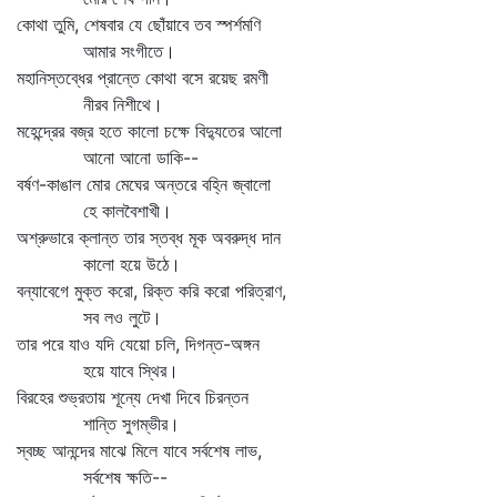
কোথা তুমি, শেষবার যে ছোঁয়াবে তব স্পর্শমণি
আমার সংগীতে।
মহানিস্তব্ধের প্রান্তে কোথা বসে রয়েছ রমণী
নীরব নিশীথে।
মহেন্দ্রের বজ্র হতে কালো চক্ষে বিদ্যুতের আলো
আনো আনো ডাকি--
বর্ষণ-কাঙাল মোর মেঘের অন্তরে বহ্নি জ্বালো
হে কালবৈশাখী।
অশ্রুভারে ক্লান্ত তার স্তব্ধ মূক অবরুদ্ধ দান
কালো হয়ে উঠে।
বন্যাবেগে মুক্ত করো, রিক্ত করি করো পরিত্রাণ,
সব লও লুটে।
তার পরে যাও যদি যেয়ো চলি, দিগন্ত-অঙ্গন
হয়ে যাবে স্থির।
বিরহের শুভ্রতায় শূন্যে দেখা দিবে চিরন্তন
শান্তি সুগম্ভীর।
স্বচ্ছ আনন্দের মাঝে মিলে যাবে সর্বশেষ লাভ,
সর্বশেষ ক্ষতি--