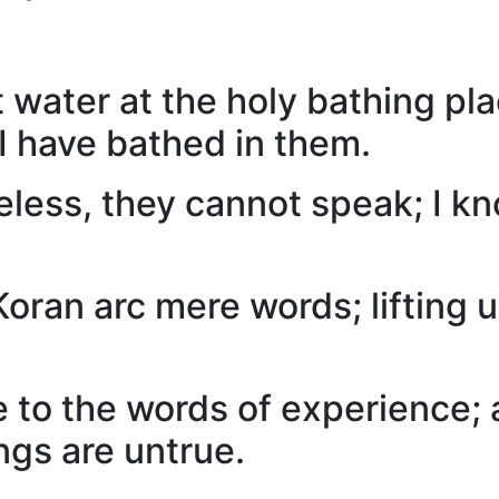
 water at the holy bathing pla
 I have bathed in them.
feless, they cannot speak; I kn
ran arc mere words; lifting up
e to the words of experience;
ings are untrue.