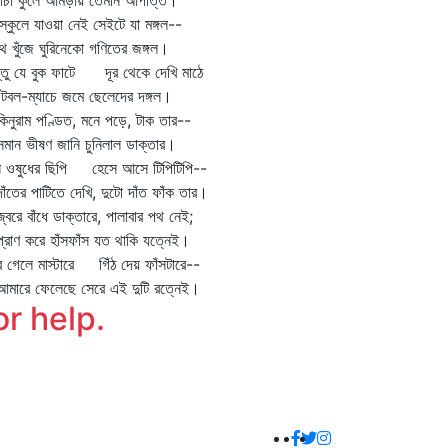
ঁচা কুলে আমড়ায় তেমনি আপত্তি।
কুলে যাওয়া নেই সেইটে যা মঙ্গল--
খুঁজে ঘুরিনেকো গণিতের জঙ্গল।
্তু যে বুক ফাটে দূর থেকে দেখি মাঠে
বল-ম্যাচে জমে ছেলেদের দঙ্গল।
ুরাম পণ্ডিত, মনে পড়ে, টাক তার--
ন ভীষণ জানি চুনিলাল ডাক্তার।
ে ওষুধের ছিপি হেসে আসে টিপিটিপি--
তের পাটিতে দেখি, দুটো দাঁত ফাঁক তার।
রে বাঁধে ডাক্তারে, পালাবার পথ নেই;
াণ করে হাঁসফাঁস যত থাকি যত্নেই।
র গেলে মাস্টারে গিঁঠ দেয় ফাঁসটারে--
ারে ফেলেছে সেরে এই দুটি রত্নেই।
or help.