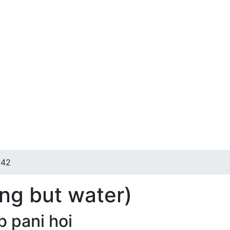
r
42
ing but water)
b pani hoi