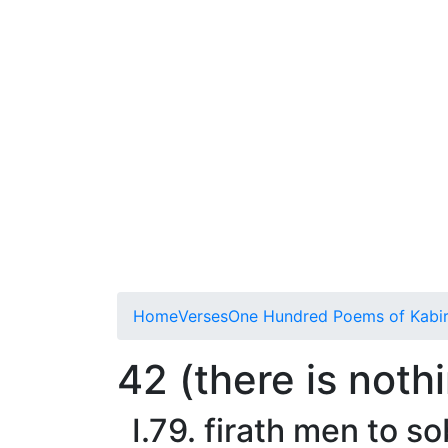
Home
Verses
One Hundred Poems of Kabi
42 (there is noth
I.79. firath men to so