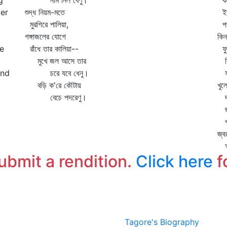
g
নাম নিল বেণু।
কা
ver
শুদ্ধ নিয়ম-মতে
ইস্
মুরগিরে পালিয়া,
পথ 
গঙ্গাজলের যোগে
কিন
ce
রাঁধে তার কালিয়া--
ফুট
মুখে জল আসে তার
কিন
and
চরে যবে ধেনু।
সমা
বড়ি ক'রে কৌটায়
খুল
বেচে পদরেণু।
দাঁ
জ্ব
প্র
জ্ব
আম
submit a rendition.
Click here
f
Tagore's Biography