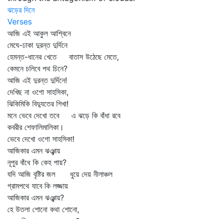
ঝড়ের দিনে
Verses
আজি এই আকুল আশ্বিনে
মেঘে-ঢাকা দুরন্ত দুর্দিনে
হেমন্ত-ধানের খেতে বাতাস উঠেছে মেতে,
কেমনে চলিবে পথ চিনে?
আজি এই দুরন্ত দুর্দিনে!
দেখিছ না ওগো সাহসিকা,
ঝিকিমিকি বিদ্যুতের শিখা!
মনে ভেবে দেখো তবে এ ঝড়ে কি বাঁধা রবে
কবরীর শেফালিমালিকা।
ভেবে দেখো ওগো সাহসিকা!
আজিকার এমন ঝঞ্ঝায়
নূপুর বাঁধে কি কেহ পায়?
যদি আজি বৃষ্টির জল ধুয়ে দেয় নীলাঞ্চল
গ্রামপথে যাবে কি লজ্জায়
আজিকার এমন ঝঞ্ঝায়?
হে উতলা শোনো কথা শোনো,