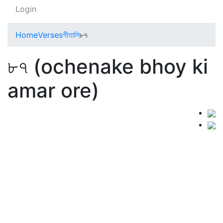
Login
Home
Verses
গীতালি
৮৭
৮৭ (ochenake bhoy ki
amar ore)