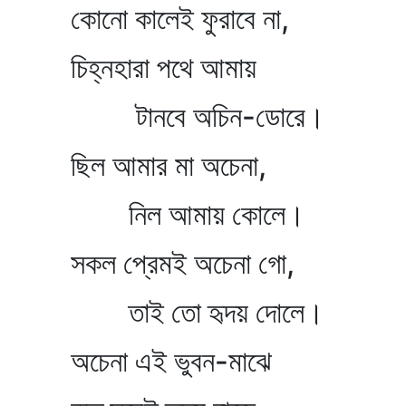
কোনো কালেই ফুরাবে না,
চিহ্নহারা পথে আমায়
টানবে অচিন-ডোরে।
ছিল আমার মা অচেনা,
নিল আমায় কোলে।
সকল প্রেমই অচেনা গো,
তাই তো হৃদয় দোলে।
অচেনা এই ভুবন-মাঝে