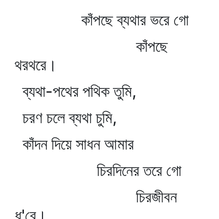
কাঁপছে ব্যথার ভরে গো
কাঁপছে
থরথরে।
ব্যথা-পথের পথিক তুমি,
চরণ চলে ব্যথা চুমি,
কাঁদন দিয়ে সাধন আমার
চিরদিনের তরে গো
চিরজীবন
ধ'রে।