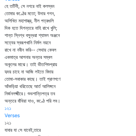
হে তটিনী, সে নগরে নাই কলস্বন
তোমার কণ্ঠের মতো; উদার গগন,
অলিখিত মহাশাস্ত্র, নীল পত্রগুলি
দিক হতে দিগন্তরে নাহি রাখে খুলি;
শান্ত স্নিগ্ধ বসুন্ধরা শ্যামল অঞ্জনে
সত্যের স্বরূপখানি নির্মল নয়নে
রাখে না নবীন করি-- সেথায় কেবল
একমাত্র আপনার অন্তর সম্বল
অকূলের মাঝে। তাই ভীতশিশুপ্রায়
হৃদয় চাহে না আজি লইতে বিদায়
তোমা-সবাকার কাছে। তাই প্রাণপণে
আঁকড়িয়া ধরিতেছে আর্ত আলিঙ্গনে
নির্জনলক্ষ্মীরে। শুভশান্তিপত্র তব
অন্তরে বাঁধিয়া দাও, কণ্ঠে পরি লব।
১২১
Verses
১২১
যাবার যা সে যাবেই,তারে