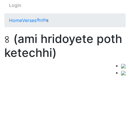
Login
Home
Verses
গীতালি
৪
৪ (ami hridoyete poth
ketechhi)