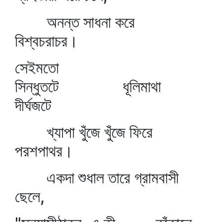
অনন্ত সাধনা করে
বিশ্বচরাচর।
সেইমতো
সিন্ধুতটে ধূলিমাথা
দীর্ঘজটে
খ্যাপা খুঁজে খুঁজে ফিরে
পরশপাথর।
একদা শুধাল তারে গ্রামবাসী
ছেলে,