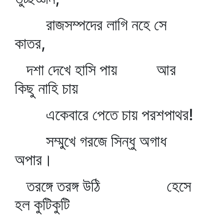
রাজসম্পদের লাগি নহে সে
কাতর,
দশা দেখে হাসি পায় আর
কিছু নাহি চায়
একেবারে পেতে চায় পরশপাথর!
সম্মুখে গরজে সিন্ধু অগাধ
অপার।
তরঙ্গে তরঙ্গ উঠি হেসে
হল কুটিকুটি