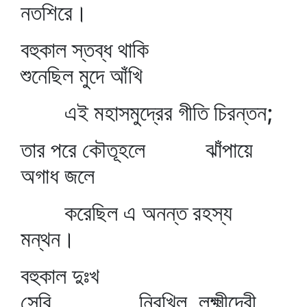
নতশিরে।
বহুকাল স্তব্ধ থাকি
শুনেছিল মুদে আঁখি
এই মহাসমুদ্রের গীতি চিরন্তন;
তার পরে কৌতূহলে ঝাঁপায়ে
অগাধ জলে
করেছিল এ অনন্ত রহস্য
মন্থন।
বহুকাল দুঃখ
সেবি নিরখিল, লক্ষ্মীদেবী