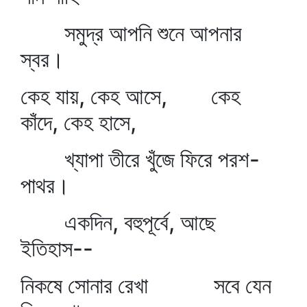
সমুদ্র আপনি শুনে আপনার
স্বর।
কেহ যায়, কেহ আসে, কেহ
কাঁদে, কেহ হাসে,
খ্যাপা তীরে খুঁজে ফিরে পরশ-
পাথর।
একদিন, বহুপূর্বে, আছে
ইতিহাস--
নিকষে সোনার রেখা সবে যেন