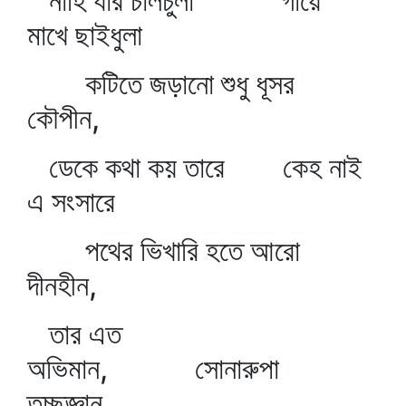
নাহি যার চালচুলা গায়ে
মাখে ছাইধুলা
কটিতে জড়ানো শুধু ধূসর
কৌপীন,
ডেকে কথা কয় তারে কেহ নাই
এ সংসারে
পথের ভিখারি হতে আরো
দীনহীন,
তার এত
অভিমান, সোনারুপা
তুচ্ছজ্ঞান,