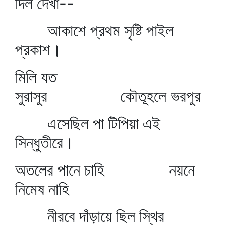
দিল দেখা--
আকাশে প্রথম সৃষ্টি পাইল
প্রকাশ।
মিলি যত
সুরাসুর কৌতূহলে ভরপুর
এসেছিল পা টিপিয়া এই
সিন্ধুতীরে।
অতলের পানে চাহি নয়নে
নিমেষ নাহি
নীরবে দাঁড়ায়ে ছিল স্থির