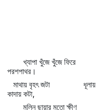
খ্যাপা খুঁজে খুঁজে ফিরে
পরশপাথর।
মাথায় বৃহৎ জটা ধূলায়
কাদায় কটা,
মলিন ছায়ার মতো ক্ষীণ