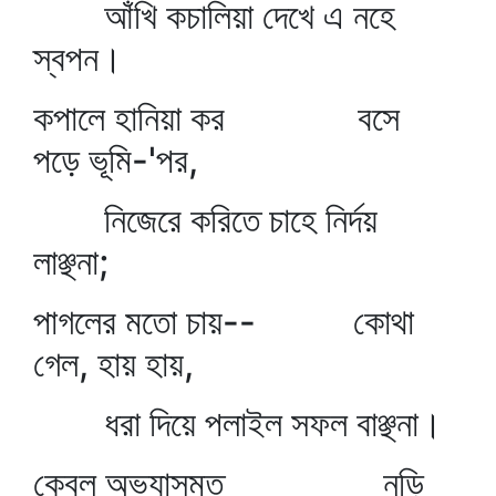
আঁখি কচালিয়া দেখে এ নহে
স্বপন।
কপালে হানিয়া কর বসে
পড়ে ভূমি-'পর,
নিজেরে করিতে চাহে নির্দয়
লাঞ্ছনা;
পাগলের মতো চায়-- কোথা
গেল, হায় হায়,
ধরা দিয়ে পলাইল সফল বাঞ্ছনা।
কেবল অভ্যাসমত নুড়ি