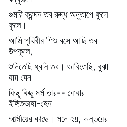
গুমরি ক্রন্দন তব রুদ্ধ অনুতাপে ফুলে
ফুলে।
আমি পৃথিবীর শিশু বসে আছি তব
উপকূলে,
শুনিতেছি ধ্বনি তব। ভাবিতেছি, বুঝা
যায় যেন
কিছু কিছু মর্ম তার-- বোবার
ইঙ্গিতভাষা-হেন
আত্মীয়ের কাছে। মনে হয়, অন্তরের