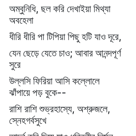
অম্বুনিধি, ছল করি দেখাইয়া মিথ্যা
অবহেলা
ধীরি ধীরি পা টিপিয়া পিছু হটি যাও দূরে,
যেন ছেড়ে যেতে চাও; আবার আনন্দপূর্ণ
সুরে
উল্লসি ফিরিয়া আসি কল্লোলে
ঝাঁপায়ে পড় বুকে--
রাশি রাশি শুভ্রহাস্যে, অশ্রুজলে,
স্নেহগর্বসুখে