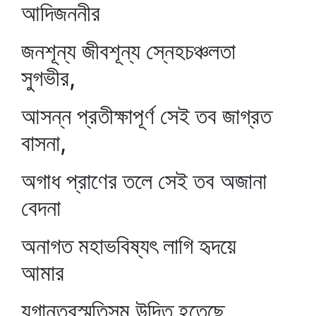
আদিজননীর
জনশূন্য জীবশূন্য স্নেহচঞ্চলতা
সুগভীর,
আসন্ন প্রতীক্ষাপূর্ণ সেই তব জাগ্রত
বাসনা,
অগাধ প্রাণের তলে সেই তব অজানা
বেদনা
অনাগত মহাভবিষ্যৎ লাগি হৃদয়ে
আমার
যুগান্তরস্মৃতিসম উদিত হতেছে