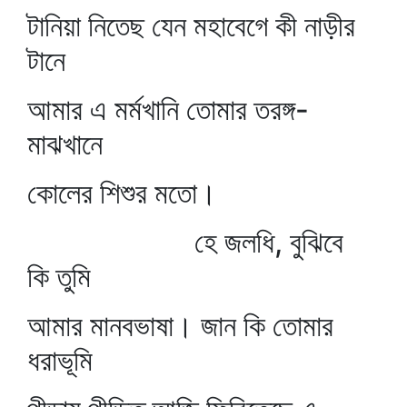
টানিয়া নিতেছ যেন মহাবেগে কী নাড়ীর
টানে
আমার এ মর্মখানি তোমার তরঙ্গ-
মাঝখানে
কোলের শিশুর মতো।
হে জলধি, বুঝিবে
কি তুমি
আমার মানবভাষা। জান কি তোমার
ধরাভূমি