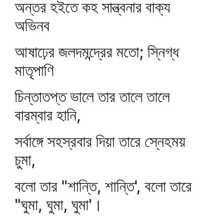
অন্তর হইতে কহ সান্ত্বনার বাক্য
অভিনব
আষাঢ়ের জলদমন্দ্রের মতো; স্নিগ্ধ
মাতৃপাণি
চিন্তাতপ্ত ভালে তার তালে তালে
বারম্বার হানি,
সর্বাঙ্গে সহস্রবার দিয়া তারে স্নেহময়
চুমা,
বলো তার "শান্তি, শান্তি', বলো তারে
"ঘুমা, ঘুমা, ঘুমা'।