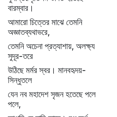
বারম্বার।
আমারো চিত্তের মাঝে তেমনি
অজ্ঞাতব্যথাভরে,
তেমনি অচেনা প্রত্যাশায়, অলক্ষ্য
সুদূর-তরে
উঠিছে মর্মর স্বর। মানবহৃদয়-
সিন্ধুতলে
যেন নব মহাদেশ সৃজন হতেছে পলে
পলে,