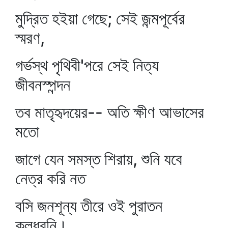
মুদ্রিত হইয়া গেছে; সেই জন্মপূর্বের
স্মরণ,
গর্ভস্থ পৃথিবী'পরে সেই নিত্য
জীবনস্পন্দন
তব মাতৃহৃদয়ের-- অতি ক্ষীণ আভাসের
মতো
জাগে যেন সমস্ত শিরায়, শুনি যবে
নেত্র করি নত
বসি জনশূন্য তীরে ওই পুরাতন
কলধ্বনি।