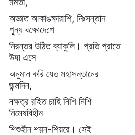
মমতা,
অজ্ঞাত আকাঙক্ষারাশি, নিঃসন্তান
শূন্য বক্ষোদেশে
নিরন্তর উঠিত ব্যাকুলি। প্রতি প্রাতে
উষা এসে
অনুমান করি যেত মহাসন্তানের
জন্মদিন,
নক্ষত্র রহিত চাহি নিশি নিশি
নিমেষবিহীন
শিশুহীন শয়ন-শিয়রে। সেই