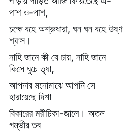
পীড়ায় পীড়িত আজি ফিরিতেছে এ-
পাশ ও-পাশ,
চক্ষে বহে অশ্রুধারা, ঘন ঘন বহে উষ্ণ
শ্বাস।
নাহি জানে কী যে চায়, নাহি জানে
কিসে ঘুচে তৃষা,
আপনার মনোমাঝে আপনি সে
হারায়েছে দিশা
বিকারের মরীচিকা-জালে। অতল
গম্ভীর তব