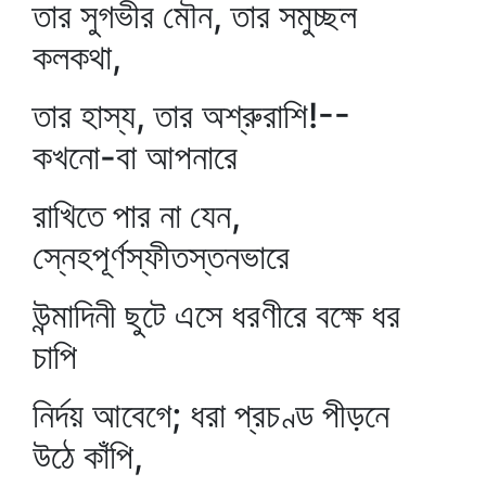
তার সুগভীর মৌন, তার সমুচ্ছল
কলকথা,
তার হাস্য, তার অশ্রুরাশি!--
কখনো-বা আপনারে
রাখিতে পার না যেন,
স্নেহপূর্ণস্ফীতস্তনভারে
উন্মাদিনী ছুটে এসে ধরণীরে বক্ষে ধর
চাপি
নির্দয় আবেগে; ধরা প্রচণ্ড পীড়নে
উঠে কাঁপি,