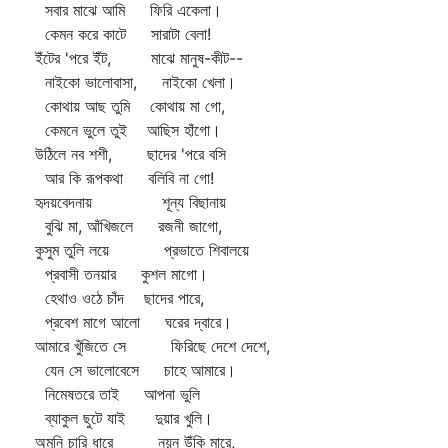
সবার মাঝে আমি ফিরি একেলা।
কেমন করে কাটে সারাটা বেলা!
ইঁটের 'পরে ইঁট, মাঝে মানুষ-কীট--
নাইকো ভালোবাসা, নাইকো খেলা।
কোথায় আছ তুমি কোথায় মা গো,
কেমনে ভুলে তুই আছিস হাঁগো।
উঠিলে নব শশী, ছাদের 'পরে বসি
আর কি রূপকথা বলিবি না গো!
হৃদয়বেদনায় শূন্য বিছানায়
বুঝি মা, আঁখিজলে রজনী জাগো,
কুসুম তুলি লয়ে প্রভাতে শিবালয়ে
প্রবাসী তনয়ার কুশল মাগো।
হেথাও ওঠে চাঁদ ছাদের পারে,
প্রবেশ মাগে আলো ঘরের দ্বারে।
আমারে খুঁজিতে সে ফিরিছে দেশে দেশে,
যেন সে ভালোবেসে চাহে আমারে।
নিমেষতরে তাই আপনা ভুলি
ব্যাকুল ছুটে যাই দুয়ার খুলি।
অমনি চারি ধারে নয়ন উঁকি মারে,