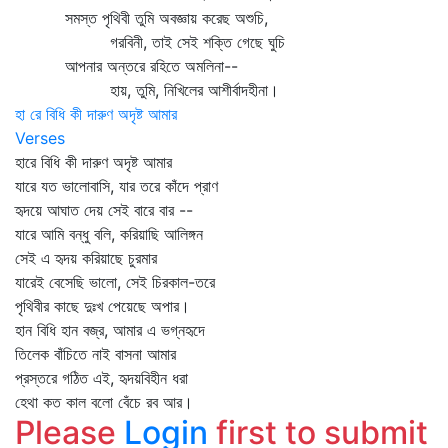
সমস্ত পৃথিবী তুমি অবজ্ঞায় করেছ অশুচি,
গরবিনী, তাই সেই শক্তি গেছে ঘুচি
আপনার অন্তরে রহিতে অমলিনা--
হায়, তুমি, নিখিলের আশীর্বাদহীনা।
হা রে বিধি কী দারুণ অদৃষ্ট আমার
Verses
হারে বিধি কী দারুণ অদৃষ্ট আমার
যারে যত ভালোবাসি, যার তরে কাঁদে প্রাণ
হৃদয়ে আঘাত দেয় সেই বারে বার --
যারে আমি বন্ধু বলি, করিয়াছি আলিঙ্গন
সেই এ হৃদয় করিয়াছে চুরমার
যারেই বেসেছি ভালো, সেই চিরকাল-তরে
পৃথিবীর কাছে দুঃখ পেয়েছে অপার।
হান বিধি হান বজ্র, আমার এ ভগ্নহৃদে
তিলেক বাঁচিতে নাই বাসনা আমার
প্রস্তরে গঠিত এই, হৃদয়বিহীন ধরা
হেথা কত কাল বলো বেঁচে রব আর।
Please
Login
first to submit