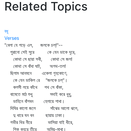
Related Topics
বধূ
Verses
"বেলা যে পড়ে এল, জলকে চল্‌!"--
পুরানো সেই সুরে কে যেন ডাকে দূরে,
কোথা সে ছায়া সখী, কোথা সে জল!
কোথা সে বাঁধা ঘাট, অশথ-তল!
ছিলাম আনমনে একেলা গৃহকোণে,
কে যেন ডাকিল রে "জলকে চল্‌"।
কলসী লয়ে কাঁখে পথ সে বাঁকা,
বামেতে মাঠ শুধু সদাই করে ধুধু,
ডাহিনে বাঁশবন হেলায়ে শাখা।
দিঘির কালো জলে সাঁঝের আলো ঝলে,
দু ধারে ঘন বন ছায়ায় ঢাকা।
গভীর থির নীরে ভাসিয়া যাই ধীরে,
পিক কুহরে তীরে অমিয়-মাখা।