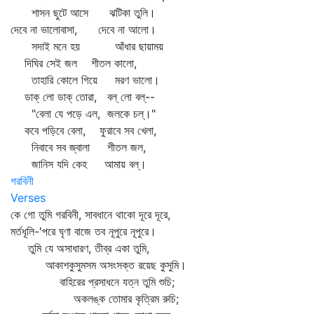
শাসন ছুটে আসে ঝটিকা তুলি।
দেবে না ভালোবাসা, দেবে না আলো।
সদাই মনে হয় আঁধার ছায়াময়
দিঘির সেই জল শীতল কালো,
তাহারি কোলে গিয়ে মরণ ভালো।
ডাক্‌ লো ডাক্‌ তোরা, বল্‌ লো বল্‌--
"বেলা যে পড়ে এল, জলকে চল্‌।"
কবে পড়িবে বেলা, ফুরাবে সব খেলা,
নিবাবে সব জ্বালা শীতল জল,
জানিস যদি কেহ আমায় বল্‌।
গরবিনী
Verses
কে গো তুমি গরবিনী, সাবধানে থাকো দূরে দূরে,
মর্তধূলি-'পরে ঘৃণা বাজে তব নূপুরে নূপুরে।
তুমি যে অসাধারণ, তীব্র একা তুমি,
আকাশকুসুমসম অসংসক্ত রয়েছ কুসুমি।
বাহিরের প্রসাধনে যত্ন তুমি শুচি;
অকলঙ্ক তোমার কৃত্রিম রুচি;