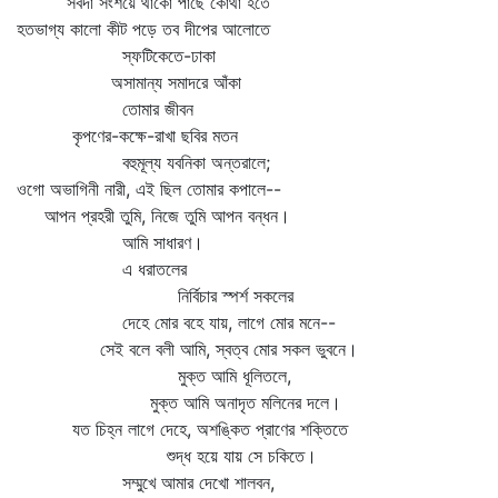
সর্বদা সংশয়ে থাকো পাছে কোথা হতে
হতভাগ্য কালো কীট পড়ে তব দীপের আলোতে
স্ফটিকেতে-ঢাকা
অসামান্য সমাদরে আঁকা
তোমার জীবন
কৃপণের-কক্ষে-রাখা ছবির মতন
বহুমূল্য যবনিকা অন্তরালে;
ওগো অভাগিনী নারী, এই ছিল তোমার কপালে--
আপন প্রহরী তুমি, নিজে তুমি আপন বন্ধন।
আমি সাধারণ।
এ ধরাতলের
নির্বিচার স্পর্শ সকলের
দেহে মোর বহে যায়, লাগে মোর মনে--
সেই বলে বলী আমি, স্বত্ব মোর সকল ভুবনে।
মুক্ত আমি ধূলিতলে,
মুক্ত আমি অনাদৃত মলিনের দলে।
যত চিহ্ন লাগে দেহে, অশঙ্কিত প্রাণের শক্তিতে
শুদ্ধ হয়ে যায় সে চকিতে।
সম্মুখে আমার দেখো শালবন,