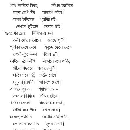
পথে আসিতে ফিরে, আঁধার তরুশিরে
সহসা দেখি চাঁদ আকাশে আঁকা।
অশথ উঠিয়াছে প্রাচীর টুটি,
সেখানে ছুটিতাম সকালে উঠি।
শরতে ধরাতলে শিশিরে ঝলমল,
করবী থোলো থোলো রয়েছে ফুটি।
প্রাচীর বেয়ে বেয়ে সবুজে ফেলে ছেয়ে
বেগুনি-ফুলে-ভরা লতিকা দুটি।
ফাটলে দিয়ে আঁখি আড়ালে বসে থাকি,
আঁচল পদতলে পড়েছে লুটি।
মাঠের পরে মাঠ, মাঠের শেষে
সুদূর গ্রামখানি আকাশে মেশে।
এ ধারে পুরাতন শ্যামল তালবন
সঘন সারি দিয়ে দাঁড়ায় ঘেঁষে।
বাঁধের জলরেখা ঝলসে যায় দেখা,
জটলা করে তীরে রাখাল এসে।
চলেছে পথখানি কোথায় নাহি জানি,
কে জানে কত শত নূতন দেশে।