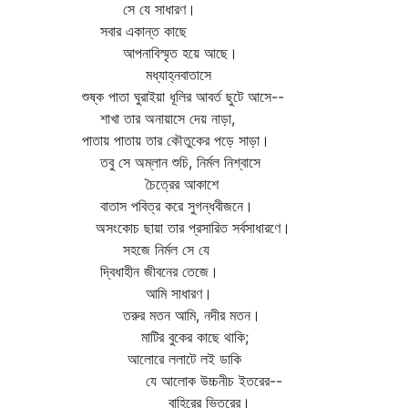
সে যে সাধারণ।
সবার একান্ত কাছে
আপনাবিস্মৃত হয়ে আছে।
মধ্যাহ্নবাতাসে
শুষ্ক পাতা ঘুরাইয়া ধূলির আবর্ত ছুটে আসে--
শাখা তার অনায়াসে দেয় নাড়া,
পাতায় পাতায় তার কৌতুকের পড়ে সাড়া।
তবু সে অম্লান শুচি, নির্মল নিশ্বাসে
চৈত্রের আকাশে
বাতাস পবিত্র করে সুগন্ধবীজনে।
অসংকোচ ছায়া তার প্রসারিত সর্বসাধারণে।
সহজে নির্মল সে যে
দ্বিধাহীন জীবনের তেজে।
আমি সাধারণ।
তরুর মতন আমি, নদীর মতন।
মাটির বুকের কাছে থাকি;
আলোরে ললাটে লই ডাকি
যে আলোক উচ্চনীচ ইতরের--
বাহিরের ভিতরের।