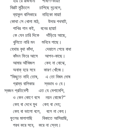
হায় রে রাজধানী পাষাণ-কায়া!
বিরাট মুঠিতলে চাপিছে দৃঢ়বলে,
ব্যাকুল বালিকারে নাহিকো মায়া!
কোথা সে খোলা মাঠ, উদার পথঘাট,
পাখির গান কই, বনের ছায়া!
কে যেন চারি দিকে দাঁড়িয়ে আছে,
খুলিতে নারি মন শুনিবে পাছে।
হেথায় বৃথা কাঁদা, দেয়ালে পেয়ে বাধা
কাঁদন ফিরে আসে আপন-কাছে।
আমার আঁখিজল কেহ না বোঝে,
অবাক্‌ হয়ে সবে কারণ খোঁজে।
"কিছুতে নাহি তোষ, এ তো বিষম দোষ
গ্রাম্য বালিকার স্বভাব ও যে।
স্বজন প্রতিবেশী এত যে মেশামেশি,
ও কেন কোণে বসে নয়ন বোজে?"
কেহ বা দেখে মুখ কেহ বা দেহ;
কেহ বা ভালো বলে, বলে না কেহ।
ফুলের মালাগাছি বিকাতে আসিয়াছি,
পরখ করে সবে, করে না স্নেহ।