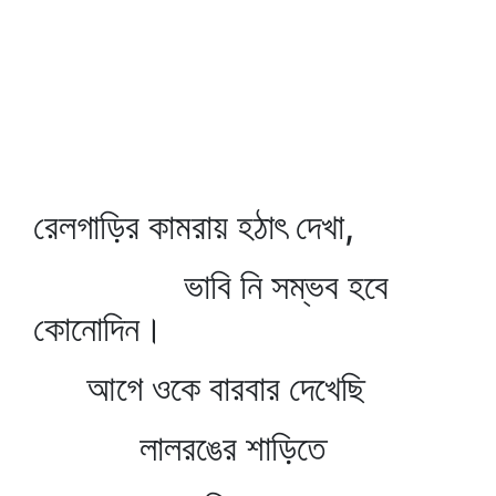
রেলগাড়ির কামরায় হঠাৎ দেখা,
ভাবি নি সম্ভব হবে
কোনোদিন।
আগে ওকে বারবার দেখেছি
লালরঙের শাড়িতে