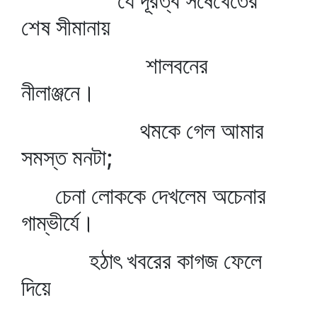
যে দূরত্ব সর্ষেখেতের
শেষ সীমানায়
শালবনের
নীলাঞ্জনে।
থমকে গেল আমার
সমস্ত মনটা;
চেনা লোককে দেখলেম অচেনার
গাম্ভীর্যে।
হঠাৎ খবরের কাগজ ফেলে
দিয়ে