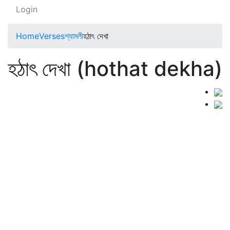
Login
Home
Verses
শ্যামলী
হঠাৎ দেখা
হঠাৎ দেখা (hothat dekha)