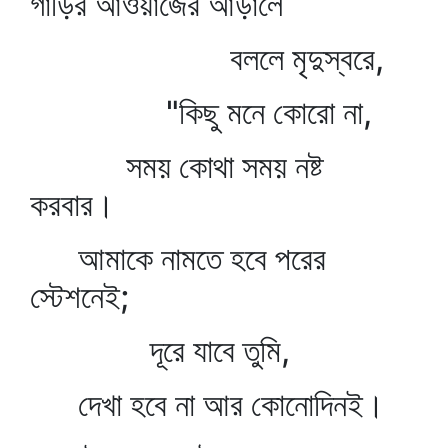
গাড়ির আওয়াজের আড়ালে
বললে মৃদুস্বরে,
"কিছু মনে কোরো না,
সময় কোথা সময় নষ্ট
করবার।
আমাকে নামতে হবে পরের
স্টেশনেই;
দূরে যাবে তুমি,
দেখা হবে না আর কোনোদিনই।