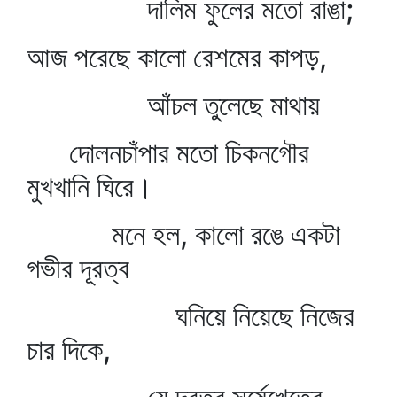
দালিম ফুলের মতো রাঙা;
আজ পরেছে কালো রেশমের কাপড়,
আঁচল তুলেছে মাথায়
দোলনচাঁপার মতো চিকনগৌর
মুখখানি ঘিরে।
মনে হল, কালো রঙে একটা
গভীর দূরত্ব
ঘনিয়ে নিয়েছে নিজের
চার দিকে,