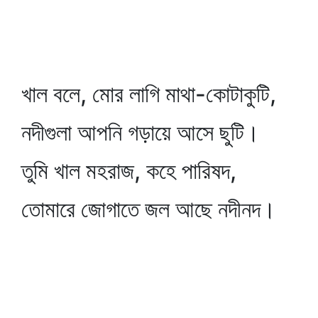
খাল বলে, মোর লাগি মাথা-কোটাকুটি,
নদীগুলা আপনি গড়ায়ে আসে ছুটি।
তুমি খাল মহরাজ, কহে পারিষদ,
তোমারে জোগাতে জল আছে নদীনদ।