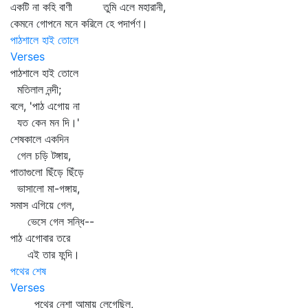
একটি না কহি বাণী তুমি এলে মহারানী,
কেমনে গোপনে মনে করিলে হে পদার্পণ।
পাঠশালে হাই তোলে
Verses
পাঠশালে হাই তোলে
মতিলাল নন্দী;
বলে, 'পাঠ এগোয় না
যত কেন মন দি।'
শেষকালে একদিন
গেল চড়ি টঙ্গায়,
পাতাগুলো ছিঁড়ে ছিঁড়ে
ভাসালো মা-গঙ্গায়,
সমাস এগিয়ে গেল,
ভেসে গেল সন্ধি--
পাঠ এগোবার তরে
এই তার ফন্দি।
পথের শেষ
Verses
পথের নেশা আমায় লেগেছিল,