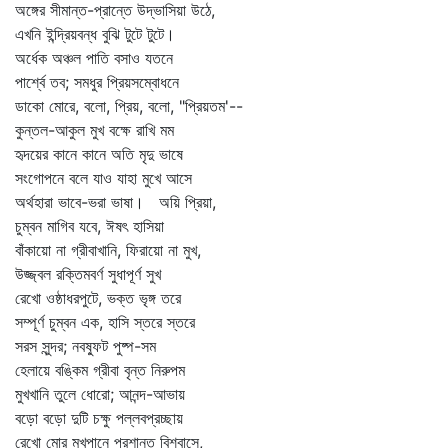
অঙ্গের সীমান্ত-প্রান্তে উদ্ভাসিয়া উঠে,
এখনি ইন্দ্রিয়বন্ধ বুঝি টুটে টুটে।
অর্ধেক অঞ্চল পাতি বসাও যতনে
পার্শ্বে তব; সমধুর প্রিয়সম্বোধনে
ডাকো মোরে, বলো, প্রিয়, বলো, "প্রিয়তম'--
কুন্তল-আকুল মুখ বক্ষে রাখি মম
হৃদয়ের কানে কানে অতি মৃদু ভাষে
সংগোপনে বলে যাও যাহা মুখে আসে
অর্থহারা ভাবে-ভরা ভাষা। অয়ি প্রিয়া,
চুম্বন মাগিব যবে, ঈষৎ হাসিয়া
বাঁকায়ো না গ্রীবাখানি, ফিরায়ো না মুখ,
উজ্জ্বল রক্তিমবর্ণ সুধাপূর্ণ সুখ
রেখো ওষ্ঠাধরপুটে, ভক্ত ভৃঙ্গ তরে
সম্পূর্ণ চুম্বন এক, হাসি স্তরে স্তরে
সরস সুন্দর; নবষ্ফুট পুষ্প-সম
হেলায়ে বঙ্কিম গ্রীবা বৃন্ত নিরুপম
মুখখানি তুলে ধোরো; আনন্দ-আভায়
বড়ো বড়ো দুটি চক্ষু পল্লবপ্রচ্ছায়
রেখো মোর মুখপানে প্রশান্ত বিশ্বাসে,