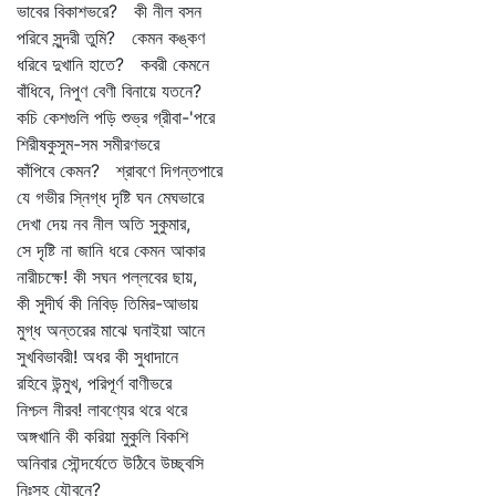
ভাবের বিকাশভরে? কী নীল বসন
পরিবে সুন্দরী তুমি? কেমন কঙ্কণ
ধরিবে দুখানি হাতে? কবরী কেমনে
বাঁধিবে, নিপুণ বেণী বিনায়ে যতনে?
কচি কেশগুলি পড়ি শুভ্র গ্রীবা-'পরে
শিরীষকুসুম-সম সমীরণভরে
কাঁপিবে কেমন? শ্রাবণে দিগন্তপারে
যে গভীর স্নিগ্ধ দৃষ্টি ঘন মেঘভারে
দেখা দেয় নব নীল অতি সুকুমার,
সে দৃষ্টি না জানি ধরে কেমন আকার
নারীচক্ষে! কী সঘন পল্লবের ছায়,
কী সুদীর্ঘ কী নিবিড় তিমির-আভায়
মুগ্ধ অন্তরের মাঝে ঘনাইয়া আনে
সুখবিভাবরী! অধর কী সুধাদানে
রহিবে উন্মুখ, পরিপূর্ণ বাণীভরে
নিশ্চল নীরব! লাবণ্যের থরে থরে
অঙ্গখানি কী করিয়া মুকুলি বিকশি
অনিবার সৌন্দর্যেতে উঠিবে উচ্ছ্বসি
নিঃসহ যৌবনে?