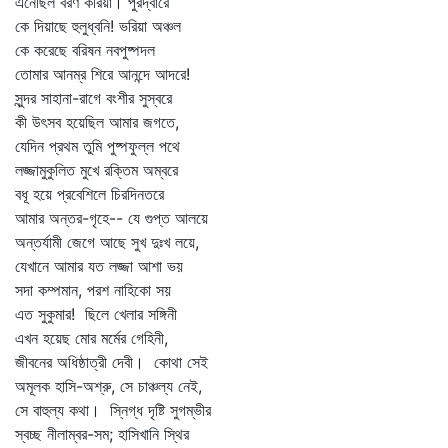
এনেছিল বরণ করিয়া। পুরদ্বারে
কে দিয়াছে হুলুধ্বনি! ভরিয়া অঞ্চল
কে করেছে বরিষন নবপুষ্পদল
তোমার আনম্র শিরে আনন্দে আদরে!
সুন্দর সাহানা-রাগে বংশীর সুস্বরে
কী উৎসব হয়েছিল আমার জগতে,
যেদিন প্রথম তুমি পুষ্পফুল্ল পথে
লজ্জামুকুলিত মুখে রক্তিম অম্বরে
বধূ হয়ে প্রবেশিলে চিরদিনতরে
আমার অন্তর-গৃহে-- যে গুপ্ত আলয়ে
অন্তর্যামী জেগে আছে সুখ দুঃখ লয়ে,
যেখানে আমার যত লজ্জা আশা ভয়
সদা কম্পমান, পরশ নাহিকো সয়
এত সুকুমার! ছিলে খেলার সঙ্গিনী
এখন হয়েছ মোর মর্মের গেহিনী,
জীবনের অধিষ্ঠাত্রী দেবী। কোথা সেই
অমূলক হাসি-অশ্রু, সে চাঞ্চল্য নেই,
সে বাহুল্য কথা। স্নিগ্ধ দৃষ্টি সুগম্ভীর
স্বচ্ছ নীলাম্বর-সম; হাসিখানি স্থির