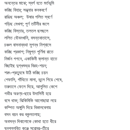
অনন্তের মাঝে; স্বর্গ হতে মর্তভূমি
করিছ বিহার; সন্ধ্যার কনকবর্ণে
রাঙিছ অঞ্চল; উষার গলিত স্বর্ণে
গড়িছ মেখলা; পূর্ণ তটিনীর জলে
করিছ বিস্তার, তলতল ছলছলে
ললিত যৌবনখানি, বসন্তবাতাসে,
চঞ্চল বাসনাব্যথা সুগন্ধ নিশ্বাসে
করিছ প্রকাশ; নিষুপ্ত পূর্ণিমা রাতে
নির্জন গগনে, একাকিনী ক্লান্ত হাতে
বিছাইছ দুগ্ধশুভ্র বিরহ-শয়ন;
শরৎ-প্রত্যুষে উঠি করিছ চয়ন
শেফালি, গাঁথিতে মালা, ভুলে গিয়ে শেষে,
তরুতলে ফেলে দিয়ে, আলুলিত কেশে
গভীর অরণ্য-ছায়ে উদাসিনী হয়ে
বসে থাক; ঝিকিমিকি আলোছায়া লয়ে
কম্পিত অঙ্গুলি দিয়ে বিকালবেলায়
বসন বয়ন কর বকুলতলায়;
অবসন্ন দিবালোকে কোথা হতে ধীরে
ঘনপল্লবিত কুঞ্জে সরোবর-তীরে