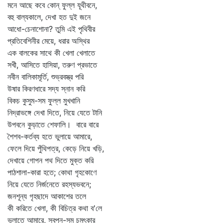
মনে আছে কবে কোন্‌ ফুল্ল যূথীবনে,
বহু বাল্যকালে, দেখা হত দুই জনে
আধো-চেনাশোনা? তুমি এই পৃথিবীর
প্রতিবেশিনীর মেয়ে, ধরার অস্থির
এক বালকের সাথে কী খেলা খেলাতে
সখী, আসিতে হাসিয়া, তরুণ প্রভাতে
নবীন বালিকামূর্তি, শুভ্রবস্ত্র পরি
উষার কিরণধারে সদ্য স্নান করি
বিকচ কুসুম-সম ফুল্ল মুখখানি
নিদ্রাভঙ্গে দেখা দিতে, নিয়ে যেতে টানি
উপবনে কুড়াতে শেফালি। বারে বারে
শৈশব-কর্তব্য হতে ভুলায়ে আমারে,
ফেলে দিয়ে পুঁথিপত্র, কেড়ে নিয়ে খড়ি,
দেখায়ে গোপন পথ দিতে মুক্ত করি
পাঠশালা-কারা হতে; কোথা গৃহকোণে
নিয়ে যেতে নির্জনেতে রহস্যভবনে;
জনশূন্য গৃহছাদে আকাশের তলে
কী করিতে খেলা, কী বিচিত্র কথা ব'লে
ভুলাতে আমারে, স্বপ্ন-সম চমৎকার