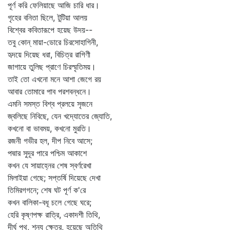
পূর্ণ করি ফেলিয়াছে আজি চারি ধার।
গৃহের বনিতা ছিলে, টুটিয়া আলয়
বিশ্বের কবিতারূপে হয়েছ উদয়--
তবু কোন্‌ মায়া-ডোরে চিরসোহাগিনী,
হৃদয়ে দিয়েছ ধরা, বিচিত্র রাগিণী
জাগায়ে তুলিছ প্রাণে চিরস্মৃতিময়।
তাই তো এখনো মনে আশা জেগে রয়
আবার তোমারে পাব পরশবন্ধনে।
এমনি সমস্ত বিশ্ব প্রলয়ে সৃজনে
জ্বলিছে নিবিছে, যেন খদ্যোতের জ্যোতি,
কখনো বা ভাবময়, কখনো মুরতি।
রজনী গভীর হল, দীপ নিবে আসে;
পদ্মার সুদূর পারে পশ্চিম আকাশে
কখন যে সায়াহ্নের শেষ স্বর্ণরেখা
মিলাইয়া গেছে; সপ্তর্ষি দিয়েছে দেখা
তিমিরগগনে; শেষ ঘট পূর্ণ ক'রে
কখন বালিকা-বধূ চলে গেছে ঘরে;
হেরি কৃষ্ণপক্ষ রাত্রি, একাদশী তিথি,
দীর্ঘ পথ, শূন্য ক্ষেত্র, হয়েছে অতিথি