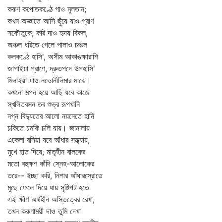
করুণ কপোতকণ্ঠে গাও মুলতান;
কখন অজ্ঞাতে আসি ছুঁয়ে যাও প্রাণ
সকৌতুকে; করি দাও হৃদয় বিকল,
অঞ্চল ধরিতে গেলে পালাও চঞ্চল
কলকণ্ঠে হাসি', অসীম আকাঙক্ষারাশি
জাগাইয়া প্রাণে, দ্রুতপদে উপহাসি'
মিলাইয়া যাও নভোনীলিমার মাঝে।
কখনো মগন হয়ে আছি যবে কাজে
স্খলিতবসন তব শুভ্র রূপখানি
নগ্ন বিদ্যুতের আলো নয়নেতে হানি
চকিতে চমকি চলি যায়। জানালায়
একেলা বসিয়া যবে আঁধার সন্ধ্যায়,
মুখে হাত দিয়ে, মাতৃহীন বালকের
মতো বহুক্ষণ কাঁদি স্নেহ-আলোকের
তরে-- ইচ্ছা করি, নিশার আঁধারস্রোতে
মুছে ফেলে দিয়ে যায় সৃষ্টিপট হতে
এই ক্ষীণ অর্থহীন অস্তিত্বের রেখা,
তখন করুণাময়ী দাও তুমি দেখা