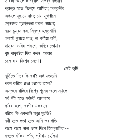
তারকা-আলোক-জ্বালা স্তব্ধ রজনীর
প্রান্ত হতে নিঃশব্দে আসিয়া; অশ্রুনীর
অঞ্চলে মুছায়ে দাও; চাও মুখপানে
স্নেহময় প্রশ্নভরা করুণ নয়ানে;
নয়ন চুম্বন কর, স্নিগ্ধ হস্তখানি
ললাটে বুলায়ে দাও; না কহিয়া বাণী,
সান্ত্বনা ভরিয়া প্রাণে, কবিরে তোমার
ঘুম পাড়াইয়া দিয়া কখন আবার
চলে যাও নিঃশব্দ চরণে।
সেই তুমি
মূর্তিতে দিবে কি ধরা? এই মর্তভূমি
পরশ করিবে রাঙা চরণের তলে?
অন্তরে বাহিরে বিশ্বে শূন্যে জলে স্থলে
সর্ব ঠাঁই হতে সর্বময়ী আপনারে
করিয়া হরণ, ধরণীর একধারে
ধরিবে কি একখানি মধুর মুরতি?
নদী হতে লতা হতে আনি তব গতি
অঙ্গে অঙ্গে নানা ভঙ্গে দিবে হিল্লোলিয়া--
বাহুতে বাঁকিয়া পড়ি, গ্রীবায় হেলিয়া