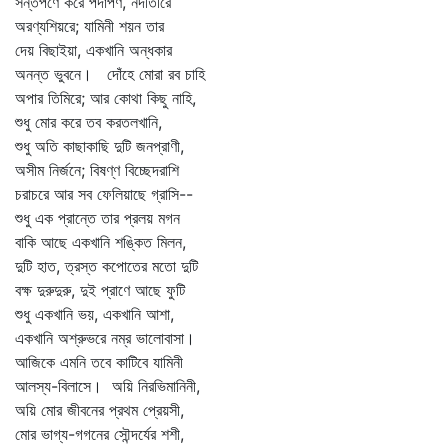
সন্তর্পণে করে পদার্পণ, নদীতীরে
অরণ্যশিয়রে; যামিনী শয়ন তার
দেয় বিছাইয়া, একখানি অন্ধকার
অনন্ত ভুবনে। দোঁহে মোরা রব চাহি
অপার তিমিরে; আর কোথা কিছু নাহি,
শুধু মোর করে তব করতলখানি,
শুধু অতি কাছাকাছি দুটি জনপ্রাণী,
অসীম নির্জনে; বিষণ্ণ বিচ্ছেদরাশি
চরাচরে আর সব ফেলিয়াছে গ্রাসি--
শুধু এক প্রান্তে তার প্রলয় মগন
বাকি আছে একখানি শঙ্কিত মিলন,
দুটি হাত, ত্রস্ত কপোতের মতো দুটি
বক্ষ দুরুদুরু, দুই প্রাণে আছে ফুটি
শুধু একখানি ভয়, একখানি আশা,
একখানি অশ্রুভরে নম্র ভালোবাসা।
আজিকে এমনি তবে কাটিবে যামিনী
আলস্য-বিলাসে। অয়ি নিরভিমানিনী,
অয়ি মোর জীবনের প্রথম প্রেয়সী,
মোর ভাগ্য-গগনের সৌন্দর্যের শশী,