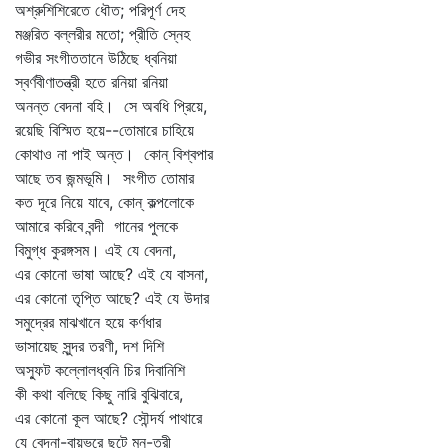
অশ্রুশিশিরেতে ধৌত; পরিপূর্ণ দেহ
মঞ্জরিত বল্লরীর মতো; প্রীতি স্নেহ
গভীর সংগীততানে উঠিছে ধ্বনিয়া
স্বর্ণবীণাতন্ত্রী হতে রনিয়া রনিয়া
অনন্ত বেদনা বহি। সে অবধি প্রিয়ে,
রয়েছি বিস্মিত হয়ে--তোমারে চাহিয়ে
কোথাও না পাই অন্ত। কোন্‌ বিশ্বপার
আছে তব জন্মভূমি। সংগীত তোমার
কত দূরে নিয়ে যাবে, কোন্‌ কল্পলোকে
আমারে করিবে বন্দী গানের পুলকে
বিমুগ্ধ কুরঙ্গসম। এই যে বেদনা,
এর কোনো ভাষা আছে? এই যে বাসনা,
এর কোনো তৃপ্তি আছে? এই যে উদার
সমুদ্রের মাঝখানে হয়ে কর্ণধার
ভাসায়েছ সুন্দর তরণী, দশ দিশি
অস্ফুট কল্লোলধ্বনি চির দিবানিশি
কী কথা বলিছে কিছু নারি বুঝিবারে,
এর কোনো কূল আছে? সৌন্দর্য পাথারে
যে বেদনা-বায়ুভরে ছুটে মন-তরী