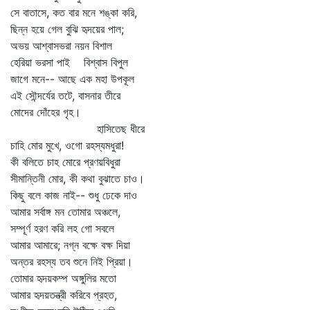
সে বাতাসে, কত বার মনে শঙ্কা করি,
ছিন্ন হয়ে গেল বুঝি হৃদয়ের পাল;
অভয় আশ্বাসভরা নয়ন বিশাল
হেরিয়া ভরসা পাই বিশ্বাস বিপুল
জাগে মনে-- আছে এক মহা উপকূল
এই সৌন্দর্যের তটে, বাসনার তীরে
মোদের দোঁহের গৃহ।
হাসিতেছ ধীরে
চাহি মোর মুখে, ওগো রহস্যমধুরা!
কী বলিতে চাহ মোরে প্রণয়বিধুরা
সীমান্তিনী মোর, কী কথা বুঝাতে চাও।
কিছু বলে কাজ নাই-- শুধু ঢেকে দাও
আমার সর্বাঙ্গ মন তোমার অঞ্চলে,
সম্পূর্ণ হরণ করি লহ গো সবলে
আমার আমারে; নগ্ন বক্ষে বক্ষ দিয়া
অন্তর রহস্য তব শুনে নিই প্রিয়া।
তোমার হৃদয়কম্প অঙ্গুলির মতো
আমার হৃদয়তন্ত্রী করিবে প্রহত,