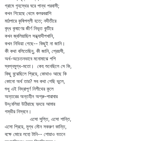
গ্রামে গৃহস্থের ঘরে পান্থ পরবাসী;
কখন গিয়েছে থেমে কলরবরাশি
মাঠপারে কৃষিপল্লী হতে; নদীতীরে
বৃদ্ধ কৃষাণের জীর্ণ নিভৃত কুটিরে
কখন জ্বলিয়াছিল সন্ধ্যাদীপখানি,
কখন নিভিয়া গেছে-- কিছুই না জানি।
কী কথা বলিতেছিনু, কী জানি, প্রেয়সী,
অর্ধ-অচেতনভাবে মনোমাঝে পশি
স্বপ্নমুগ্ধ-মতো। কেহ শুনেছিলে সে কি,
কিছু বুঝেছিলে প্রিয়ে, কোথাও আছে কি
কোনো অর্থ তার? সব কথা গেছি ভুলে,
শুধু এই নিদ্রাপূর্ণ নিশীথের কূলে
অন্তরের অন্তহীন অশ্রু-পারাবার
উদ্‌বেলিয়া উঠিয়াছে হৃদয়ে আমার
গম্ভীর নিস্বনে।
এসো সুপ্তি, এসো শান্তি,
এসো প্রিয়ে, মুগ্ধ মৌন সকরুণ কান্তি,
বক্ষে মোরে লহো টানি-- শোয়াও যতনে