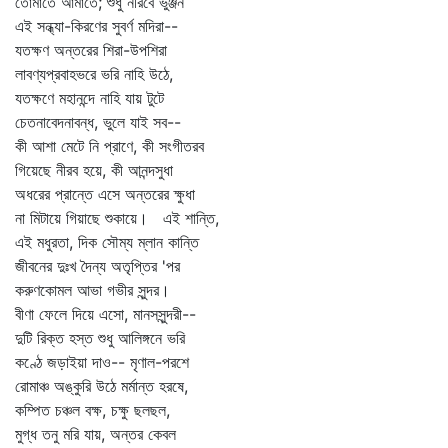
তোমাতে আমাতে; শুধু নীরবে ভুঞ্জন
এই সন্ধ্যা-কিরণের সুবর্ণ মদিরা--
যতক্ষণ অন্তরের শিরা-উপশিরা
লাবণ্যপ্রবাহভরে ভরি নাহি উঠে,
যতক্ষণে মহানন্দে নাহি যায় টুটে
চেতনাবেদনাবন্ধ, ভুলে যাই সব--
কী আশা মেটে নি প্রাণে, কী সংগীতরব
গিয়েছে নীরব হয়ে, কী আনন্দসুধা
অধরের প্রান্তে এসে অন্তরের ক্ষুধা
না মিটায়ে গিয়াছে শুকায়ে। এই শান্তি,
এই মধুরতা, দিক সৌম্য ম্লান কান্তি
জীবনের দুঃখ দৈন্য অতৃপ্তির 'পর
করুণকোমল আভা গভীর সুন্দর।
বীণা ফেলে দিয়ে এসো, মানসসুন্দরী--
দুটি রিক্ত হস্ত শুধু আলিঙ্গনে ভরি
কণ্ঠে জড়াইয়া দাও-- মৃণাল-পরশে
রোমাঞ্চ অঙ্কুরি উঠে মর্মান্ত হরষে,
কম্পিত চঞ্চল বক্ষ, চক্ষু ছলছল,
মুগ্ধ তনু মরি যায়, অন্তর কেবল