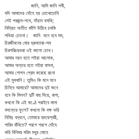
জানি, আমি জানি সখী,
যদি আমাদের দোঁহে হয় চোখোচোখি
সেই পরজন্ম-পথে, দাঁড়াব থমকি;
নিদ্রিত অতীত কাঁপি উঠিবে চমকি
লভিয়া চেতনা। জানি মনে হবে মম,
চিরজীবনের মোর ধ্রুবতারা-সম
চিরপরিচয়ভরা ওই কালো চোখ।
আমার নয়ন হতে লইয়া আলোক,
আমার অন্তর হতে লইয়া বাসনা,
আমার গোপন প্রেম করেছে রচনা
এই মুখখানি। তুমিও কি মনে মনে
চিনিবে আমারে? আমাদের দুই জনে
হবে কি মিলন? দুটি বাহু দিয়ে, বালা,
কখনো কি এই কণ্ঠে পরাইবে মালা
বসন্তের ফুলে? কখনো কি বক্ষ ভরি
নিবিড় বন্ধনে, তোমারে হৃদয়েশ্বরী,
পারিব বাঁধিতে? পরশে পরশে দোঁহে
করি বিনিময় মরিব মধুর মোহে