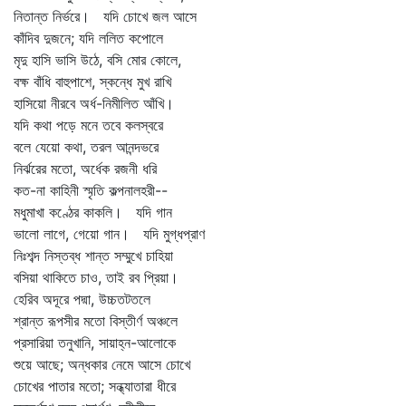
নিতান্ত নির্ভরে। যদি চোখে জল আসে
কাঁদিব দুজনে; যদি ললিত কপোলে
মৃদু হাসি ভাসি উঠে, বসি মোর কোলে,
বক্ষ বাঁধি বাহুপাশে, স্কন্ধে মুখ রাখি
হাসিয়ো নীরবে অর্ধ-নিমীলিত আঁখি।
যদি কথা পড়ে মনে তবে কলস্বরে
বলে যেয়ো কথা, তরল আনন্দভরে
নির্ঝরের মতো, অর্ধেক রজনী ধরি
কত-না কাহিনী স্মৃতি কল্পনালহরী--
মধুমাখা কণ্ঠের কাকলি। যদি গান
ভালো লাগে, গেয়ো গান। যদি মুগ্ধপ্রাণ
নিঃশব্দ নিস্তব্ধ শান্ত সম্মুখে চাহিয়া
বসিয়া থাকিতে চাও, তাই রব প্রিয়া।
হেরিব অদূরে পদ্মা, উচ্চতটতলে
শ্রান্ত রূপসীর মতো বিস্তীর্ণ অঞ্চলে
প্রসারিয়া তনুখানি, সায়াহ্ন-আলোকে
শুয়ে আছে; অন্ধকার নেমে আসে চোখে
চোখের পাতার মতো; সন্ধ্যাতারা ধীরে