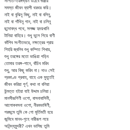
সংগীত-তরঙ্গধ্বনি উঠিবে গুঞ্জরি
সমস্ত জীবন ব্যাপী থরথর করি।
নাই বা বুঝিনু কিছু, নাই বা বলিনু,
নাই বা গাঁথিনু গান, নাই বা চলিনু
ছন্দোবদ্ধ পথে, সলজ্জ হৃদয়খানি
টানিয়া বাহিরে। শুধু ভুলে গিয়ে বাণী
কাঁপিব সংগীতভরে, নক্ষত্রের প্রায়
শিহরি জ্বলিব শুধু কম্পিত শিখায়,
শুধু তরঙ্গের মতো ভাঙিয়া পড়িব
তোমার তরঙ্গ-পানে, বাঁচিব মরিব
শুধু, আর কিছু করিব না। দাও সেই
প্রকাণ্ড প্রবাহ, যাহে এক মুহূর্তেই
জীবন করিয়া পূর্ণ, কথা না বলিয়া
উন্মত্ত হইয়া যাই উদ্দাম চলিয়া।
মানসীরূপিণী ওগো, বাসনাবাসিনী,
আলোকবসনা ওগো, নীরবভাষিণী,
পরজন্মে তুমি কে গো মূর্তিমতী হয়ে
জন্মিবে মানব-গৃহে নারীরূপ লয়ে
অনিন্দ্যসুন্দরী? এখন ভাসিছ তুমি