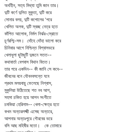
অর্থহীন, সত্য মিথ্যা তুমি জান তার।
দুটি কর্ণে দুলিত মুকুতা, দুটি করে
সোনার বলয়, দুটি কপোলের 'পরে
খেলিত অলক, দুটি স্বচ্ছ নেত্র হতে
কাঁপিত আলোক, নির্মল নির্ঝর-স্রোতে
চূর্ণরশ্মি-সম। দোঁহে দোঁহা ভালো করে
চিনিবার আগে নিশ্চিন্ত বিশ্বাসভরে
খেলাধুলা ছুটাছুটি দুজনে সতত--
কথাবার্তা বেশবাস বিথান বিতত।
তার পরে একদিন-- কী জানি সে কবে--
জীবনের বনে যৌবনবসন্তে যবে
প্রথম মলয়বায়ু ফেলেছে নিশ্বাস,
মুকুলিয়া উঠিতেছে শত নব আশ,
সহসা চকিত হয়ে আপন সংগীতে
চমকিয়া হেরিলাম-- খেলা-ক্ষেত্র হতে
কখন অন্তরলক্ষ্মী এসেছ অন্তরে,
আপনার অন্তঃপুরে গৌরবের ভরে
বসি আছ মহিষীর মতো। কে তোমারে