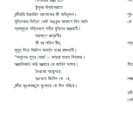
ফোয়ারার রন্ধ্র হতে
পথ 
উন্মুখর ঊর্ধ্বস্রোতে
স
বন্দীবারি উচ্চারিল আলোকের কী অভিনন্দন।
লুঠ
মৃত্তিকার ভিত্তি ভেদি অঙ্কুর আকাশে দিল আনি
কে 
স্বসমুত্থ শক্তিবলে গভীর মুক্তির মন্ত্রবাণী।
এক
মহাক্ষণে রুদ্রাণীর
কী বর লভিল বীর,
নাড়
মৃত্যু দিয়ে বিরচিল অমর্ত্য নরের রাজধানী।
"অমৃতের পুত্র মোরা'-- কাহারা শুনাল বিশ্বময়।
আত্মবিসর্জন করি আত্মারে কে জানিল অক্ষয়।
নীচ
ভৈরবের আনন্দেরে
ক
দুঃখেতে জিনিল কে রে,
লজ্
বন্দীর শৃঙ্খলচ্ছন্দে মুক্তের কে দিল পরিচয়।
ব
ধনী
সেই
ধু
বি