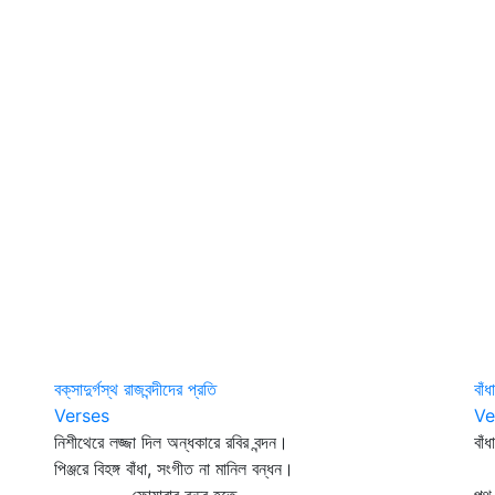
বক্‌সাদুর্গস্থ রাজবন্দীদের প্রতি
বাঁ
Verses
Ve
নিশীথেরে লজ্জা দিল অন্ধকারে রবির বন্দন।
বাঁ
পিঞ্জরে বিহঙ্গ বাঁধা, সংগীত না মানিল বন্ধন।
ম