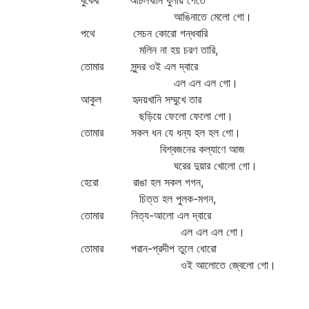
বুকের আঁচলখানি ধুলায় পেতে
আঙিনাতে মেলো গো।
পথে সেচন কোরো গন্ধবারি
মলিন না হয় চরণ তারি,
তোমার সুন্দর ওই এল দ্বারে
এল এল এল গো।
আকুল হৃদয়খানি সম্মুখে তার
ছড়িয়ে ফেলো ফেলো গো।
তোমার সকল ধন যে ধন্য হল হল গো।
বিশ্বজনের কল্যাণে আজ
ঘরের দুয়ার খোলো গো।
হেরো রাঙা হল সকল গগন,
চিত্ত হল পুলক-মগন,
তোমার নিত্য-আলো এল দ্বারে
এল এল এল গো।
তোমার পরান-প্রদীপ তুলে ধোরো
ওই আলোতে জ্বেলো গো।