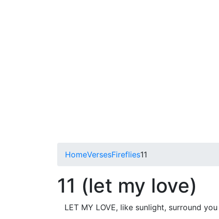
Home
Verses
Fireflies
11
11 (let my love)
LET MY LOVE, like sunlight, surround you