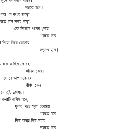
জুড়ে কী করবি বড়াই?
রতে হবে।
-করা ধন ক'রে জড়ো
হতে চাস সবার বড়ো,
 নিমেষে পথের ধুলায়
পড়তে হবে।
া দিতে গিয়ে তোমায়
নড়তে হবে।
ে বসে আছিস কে রে,
াঁদিস কেন।
জা-ডোরে আপনাকে রে
াঁধিস কেন।
 যে তুই দুঃখধনে
 কথাটি রাখিস মনে,
লার 'পরে স্বর্গ তোমায়
গড়তে হবে।
না অস্ত্র বিনা সহায়
লড়তে হবে।