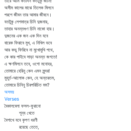
তারে আমি কতদিন কতটুকু জানি!
অসীম কালের মাঝে তিলেক মিলনে
পরশে জীবন তার আমার জীবনে।
যতটুকু লেশমাত্র চিনি দুজনায়,
তাহার অনন্তগুণ চিনি নাকো হায়।
দুজনের এক জন এক দিন যবে
বারেক ফিরাবে মুখ, এ নিখিল ভবে
আর কভু ফিরিবে না মুখোমুখি পথে,
কে কার পাইবে সাড়া অনন্ত জগতে!
এ ক্ষণমিলনে তবে, ওগো মনোহর,
তোমারে হেরিনু কেন এমন সুন্দর!
মুহূর্ত-আলোক কেন, হে অন্তরতম,
তোমারে চিনিনু চিরপরিচিত মম?
অসময়
Verses
বৈকালবেলা ফসল-ফুরানো
শূন্য খেতে
বৈশাখে যবে কৃপণ ধরণী
রয়েছে তেতে,