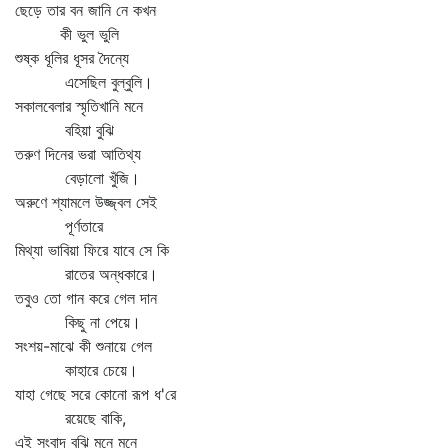
ছেড়ে তার বন জানি নে কখন
কী ভুল ভুলি
শুষ্ক ধূলির ধূসর দৈন্যে
এসেছিল বুল্‌বুলি।
সকালবেলার স্মৃতিখানি মনে
বহিয়া বুঝি
তরুণ দিনের ভরা আতিথ্য
বেড়ালো খুঁজি।
অরুণে শ্যামলে উজ্জ্বল সেই
পূর্ণতারে
মিথ্যা ভাবিয়া ফিরে যাবে সে কি
রাতের অন্ধকারে।
তবুও তো গান করে গেল দান
কিছু না পেয়ে।
সংশয়-মাঝে কী শুনায়ে গেল
কাহারে চেয়ে।
যাহা গেছে সরে কোনো রূপ ধ'রে
রয়েছে বাকি,
এই সংবাদ বুঝি মনে মনে