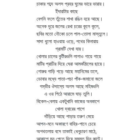
চাকার শব্দে অলস প্রহর ঘুমের ভারে ভারায়।
ইঁদারাটার কাছে
বেগনি ফলে তুঁতের শাখা রঙিন হয়ে আছে।
অনেক দূরে জলের রেখা চরের কূলে কূলে,
ছবির মতো নৌকো চলে পাল-তোলা মাস্তুলে।
সাদা ধুলো হাওয়ায় ওড়ে, পথের কিনারায়
গ্রামটি দেখা যায়।
খোলার চালের কুটীরগুলি লাগাও গায়ে গায়ে
মাটির প্রাচীর দিয়ে ঘেরা আমকাঁঠালের ছায়ে।
গোরুর গাড়ি পড়ে আছে মহানিমের তলে,
ডোবার মধ্যে পাতা-পচা পাঁক-জমানো জলে
গম্ভীর ঔদাস্যে অলস আছে মহিষগুলি
এ ওর পিঠে আরামে ঘাড় তুলি।
বিকেল-বেলায় একটুখানি কাজের অবকাশে
খোলা দ্বারের পাশে
দাঁড়িয়ে আছে পাড়ার তরুণ মেয়ে
আপন-মনে অকারণে বাহির-পানে চেয়ে
অশথতলায় বসে তাকাই ধেনুচারণ মাঠে,
আকাশে মন পেতে দিয়ে সমস্ত দিন কাটে।