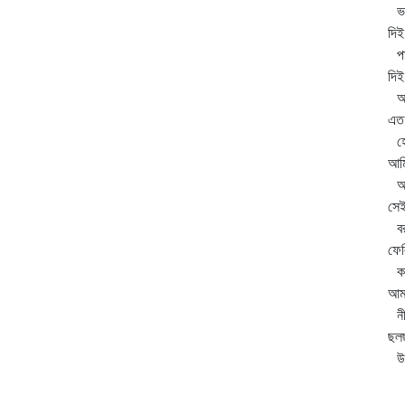
ভক
দিই 
পা
দিই
অশ
এত 
হে
আমি
অন
সেই
বর
ফেল
কর
আমা
নী
ছল
উপ