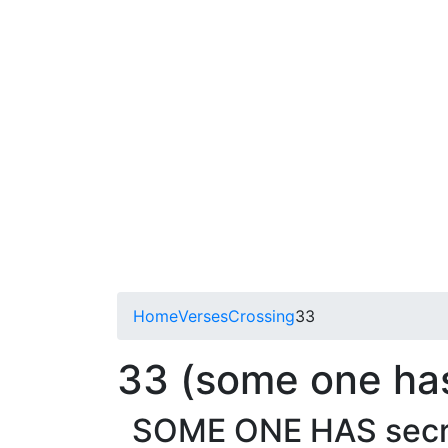
Home
Verses
Crossing
33
33 (some one has
SOME ONE HAS secretl