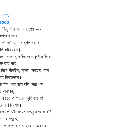
ষ উপহার
rses
া-কিছু ছিল সব দিনু শেষ করে
লাখানি ভরে--
 কী আনিয়া দিব যুগল চরণে
ই ভাবি মনে।
্তে সকল ফুল নিঃশেষে ফুটায়ে নিয়ে
ু তার পরে
দিনে দীনহীন, শূন্যে দেবতার পানে
হে রিক্তকরে।
 দিন শেষ হলে যদি মোর গান
 অবসান,
 প্রাতে এ গানের স্মৃতিসুখলেশ
ে না কি শেষ।
্য থালে মৌনকণ্ঠে নতমুখে আসি যদি
ার সম্মুখে,
 কি অগৌরবে চাহিবে না একবার