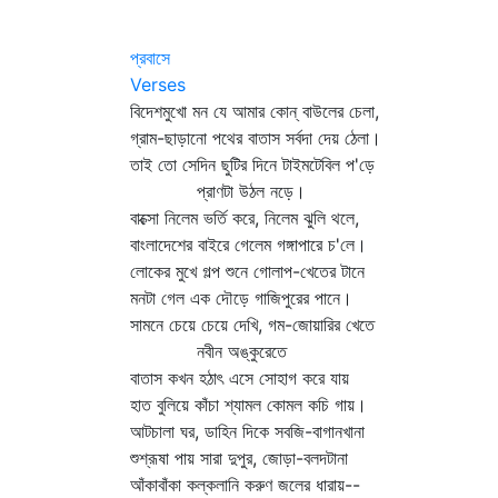
প্রবাসে
Verses
বিদেশমুখো মন যে আমার কোন্‌ বাউলের চেলা,
গ্রাম-ছাড়ানো পথের বাতাস সর্বদা দেয় ঠেলা।
তাই তো সেদিন ছুটির দিনে টাইমটেবিল প'ড়ে
প্রাণটা উঠল নড়ে।
বাক্সো নিলেম ভর্তি করে, নিলেম ঝুলি থলে,
বাংলাদেশের বাইরে গেলেম গঙ্গাপারে চ'লে।
লোকের মুখে গল্প শুনে গোলাপ-খেতের টানে
মনটা গেল এক দৌড়ে গাজিপুরের পানে।
সামনে চেয়ে চেয়ে দেখি, গম-জোয়ারির খেতে
নবীন অঙ্কুরেতে
বাতাস কখন হঠাৎ এসে সোহাগ করে যায়
হাত বুলিয়ে কাঁচা শ্যামল কোমল কচি গায়।
আটচালা ঘর, ডাহিন দিকে সবজি-বাগানখানা
শুশ্রূষা পায় সারা দুপুর, জোড়া-বলদটানা
আঁকাবাঁকা কল্‌কলানি করুণ জলের ধারায়--