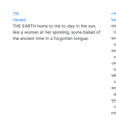
116
শে
Verses
Ve
THE EARTH hums to me to-day in the sun,
যাহ
like a woman at her spinning, some ballad of
ডা
the ancient time in a forgotten tongue.
কাল
তা
বসন
তর
এক 
চা
আজি
হয়
কাল
রব
শূন
তোম
তখন