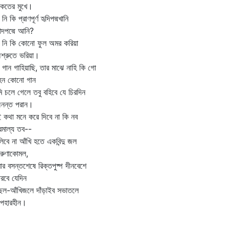
তের মুখে।
নি কি প্রাণপূর্ণ হৃদিপদ্মখানি
দপদ্মে আনি?
 নি কি কোনো ফুল অমর করিয়া
্রুতে ভরিয়া।
গান গাহিয়াছি, তার মাঝে নাহি কি গো
ন কোনো গান
 চলে গেলে তবু বহিবে যে চিরদিন
ন্ত পরান।
 কথা মনে করে দিবে না কি নব
মাল্য তব--
িবে না আঁখি হতে একবিন্দু জল
ুণাকোমল,
র বসন্তশেষে রিক্তপুষ্প দীনবেশে
রবে যেদিন
ছল-আঁখিজলে দাঁড়াইব সভাতলে
হারহীন।