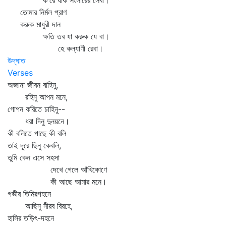
ক'রে যাক সংসারের সেবা।
তোমার নির্মল প্রাণ
করুক মাধুরী দান
ক্ষতি তব যা করুক যে বা।
হে কল্যাণী রেবা।
উদ্‌ঘাত
Verses
অজানা জীবন বাহিনু,
রহিনু আপন মনে,
গোপন করিতে চাহিনু--
ধরা দিনু দুনয়নে।
কী বলিতে পাছে কী বলি
তাই দূরে ছিনু কেবলি,
তুমি কেন এসে সহসা
দেখে গেলে আঁখিকোণে
কী আছে আমার মনে।
গভীর তিমিরগহনে
আছিনু নীরব বিরহে,
হাসির তড়িৎ-দহনে