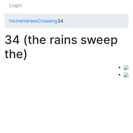
Login
Home
Verses
Crossing
34
34 (the rains sweep
the)