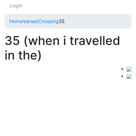
Login
Home
Verses
Crossing
35
35 (when i travelled
in the)