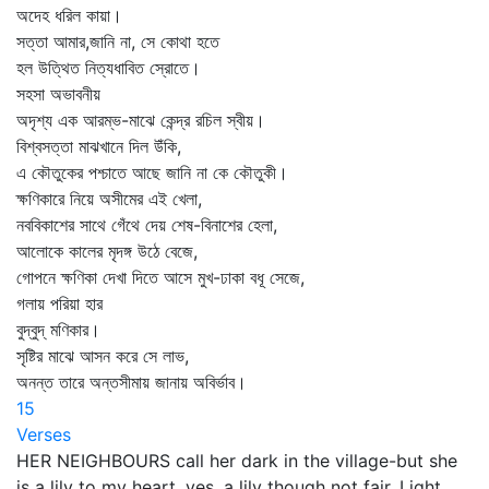
অদেহ ধরিল কায়া।
সত্তা আমার,জানি না, সে কোথা হতে
হল উত্থিত নিত্যধাবিত স্রোতে।
সহসা অভাবনীয়
অদৃশ্য এক আরম্ভ-মাঝে কেন্দ্র রচিল স্বীয়।
বিশ্বসত্তা মাঝখানে দিল উঁকি,
এ কৌতুকের পশ্চাতে আছে জানি না কে কৌতুকী।
ক্ষণিকারে নিয়ে অসীমের এই খেলা,
নববিকাশের সাথে গেঁথে দেয় শেষ-বিনাশের হেলা,
আলোকে কালের মৃদঙ্গ উঠে বেজে,
গোপনে ক্ষণিকা দেখা দিতে আসে মুখ-ঢাকা বধূ সেজে,
গলায় পরিয়া হার
বুদ্‌বুদ্‌ মণিকার।
সৃষ্টির মাঝে আসন করে সে লাভ,
অনন্ত তারে অন্তসীমায় জানায় অবির্ভাব।
15
Verses
HER NEIGHBOURS call her dark in the village-but she
is a lily to my heart, yes, a lily though not fair. Light