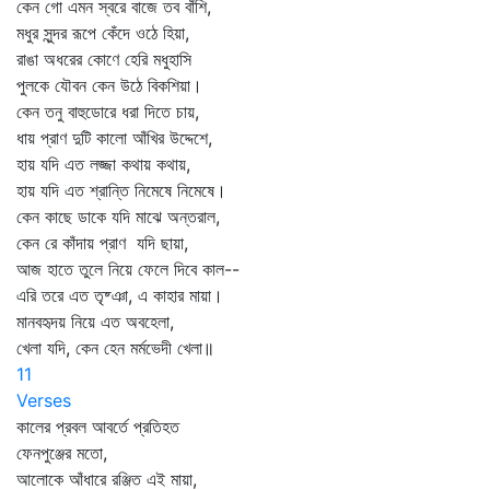
কেন গো এমন স্বরে বাজে তব বাঁশি,
মধুর সুন্দর রূপে কেঁদে ওঠে হিয়া,
রাঙা অধরের কোণে হেরি মধুহাসি
পুলকে যৌবন কেন উঠে বিকশিয়া।
কেন তনু বাহুডোরে ধরা দিতে চায়,
ধায় প্রাণ দুটি কালো আঁখির উদ্দেশে,
হায় যদি এত লজ্জা কথায় কথায়,
হায় যদি এত শ্রান্তি নিমেষে নিমেষে।
কেন কাছে ডাকে যদি মাঝে অন্তরাল,
কেন রে কাঁদায় প্রাণ যদি ছায়া,
আজ হাতে তুলে নিয়ে ফেলে দিবে কাল--
এরি তরে এত তৃষ্ঞা, এ কাহার মায়া।
মানবহৃদয় নিয়ে এত অবহেলা,
খেলা যদি, কেন হেন মর্মভেদী খেলা॥
11
Verses
কালের প্রবল আবর্তে প্রতিহত
ফেনপুঞ্জের মতো,
আলোকে আঁধারে রঞ্জিত এই মায়া,