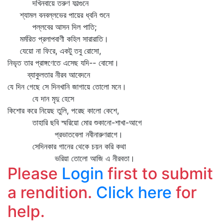
দখিনবায়ে তরুণ ফাল্গুনে
শ্যামল বনবল্লভের পায়ের ধ্বনি শুনে
পল্লবের আসন দিল পাতি;
মর্মরিত প্রলাপবাণী কহিল সারারাতি।
যেয়ো না ফিরে, একটু তবু রোসো,
নিভৃত তার প্রাঙ্গণেতে এসেছ যদি-- বোসো।
ব্যাকুলতার নীরব আবেদনে
যে দিন গেছে সে দিনখানি জাগায়ে তোলো মনে।
যে দান মৃদু হেসে
কিশোর করে নিয়েছ তুলি, পরেছ কালো কেশে,
তাহারি ছবি স্মরিয়ো মোর শুকানো-শাখা-আগে
প্রভাতবেলা নবীনারুণরাগে।
সেদিনকার গানের থেকে চয়ন করি কথা
ভরিয়া তোলো আজি এ নীরবতা।
Please
Login
first to submit
a rendition.
Click here
for
help.