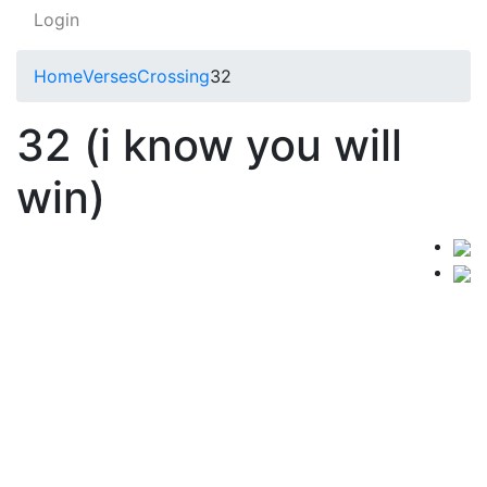
Login
Home
Verses
Crossing
32
32 (i know you will
win)