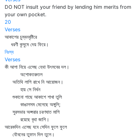
DO NOT insult your friend by lending him merits from
your own pocket.
20
Verses
আকাশের চুম্বনবৃষ্টিরে
ধরণী কুসুমে দেয় ফিরে।
নিঃস্ব
Verses
কী আশা নিয়ে এসেছ হেথা উৎসবের দল।
অশোকতরুতল
অতিথি লাগি রাখে নি আয়োজন।
হায় সে নির্ধন
শুকানো গাছে আকাশে শাখা তুলি
কাঙালসম মেলেছে অঙ্গুলি;
সুরসভার অপ্সরার চরণঘাত মাগি
রয়েছে বৃথা জাগি।
আরেকদিন এসেছ যবে সেদিন ফুলে ফুলে
যৌবনের তুফান দিল তুলে।