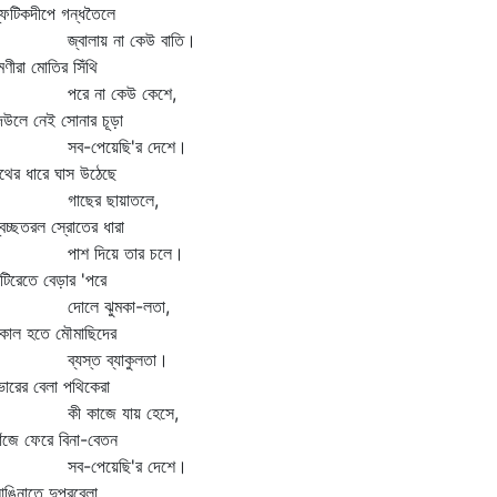
ফটিকদীপে গন্ধতৈলে
্বালায় না কেউ বাতি।
ীরা মোতির সিঁথি
রে না কেউ কেশে,
উলে নেই সোনার চূড়া
ব-পেয়েছি'র দেশে।
ের ধারে ঘাস উঠেছে
াছের ছায়াতলে,
চ্ছতরল স্রোতের ধারা
াশ দিয়ে তার চলে।
িরেতে বেড়ার 'পরে
োলে ঝুমকা-লতা,
াল হতে মৌমাছিদের
্যস্ত ব্যাকুলতা।
রের বেলা পথিকেরা
ী কাজে যায় হেসে,
জে ফেরে বিনা-বেতন
ব-পেয়েছি'র দেশে।
নাতে দুপুরবেলা