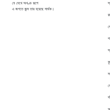
যে দেখে অখণ্ড রূপে
স্
এ জগতে জন্ম তার হয়েছে সার্থক।
জ
রমণ
প
দে
স
পথ
গ
স্ব
প
কুট
দ
সক
ব
ভো
ক
সাঁ
স
আঙি