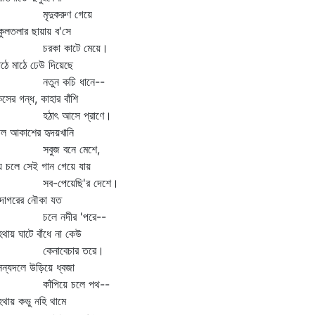
ৃদুকরুণ গেয়ে
লতলার ছায়ায় ব'সে
রকা কাটে মেয়ে।
ে মাঠে ঢেউ দিয়েছে
তুন কচি ধানে--
ের গন্ধ, কাহার বাঁশি
ঠাৎ আসে প্রাণে।
ল আকাশের হৃদয়খানি
বুজ বনে মেশে,
 চলে সেই গান গেয়ে যায়
ব-পেয়েছি'র দেশে।
াগরের নৌকা যত
লে নদীর 'পরে--
ায় ঘাটে বাঁধে না কেউ
েনাবেচার তরে।
্যদলে উড়িয়ে ধ্বজা
াঁপিয়ে চলে পথ--
ায় কভু নহি থামে