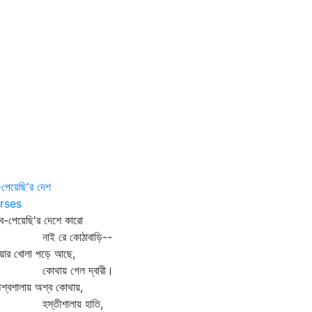
পেয়েছি'র দেশ
rses
-পেয়েছি'র দেশে কারো
াই রে কোঠাবাড়ি--
য়ার খোলা পড়ে আছে,
োথায় গেল দ্বারী।
্বশালায় অশ্ব কোথায়,
স্তীশালায় হাতি,