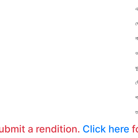
ম
এক
দ
দে
স
না
ন
ওর
ক
ধুয়
ন
বেঁ
র
পা 
স
তা
স
submit a rendition.
Click here
f