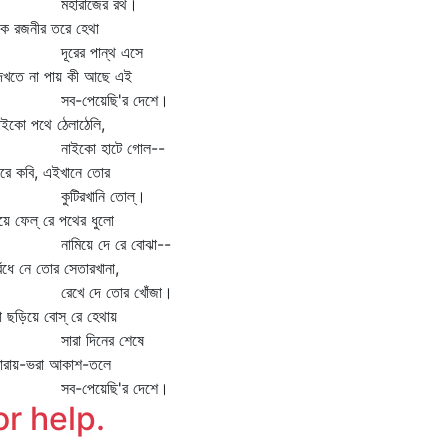
হারাজের রথ।
 রজনীর তরে হেথা
ূরের পান্থ এসে
খতে না পায় কী আছে এই
ব-পেয়েছি'র দেশে।
ইকো পথে ঠেলাঠেলি,
াইকো হাটে গোল--
ে কবি, এইখানে তোর
ুটিরখানি তোল্‌।
ে ফেল্‌ রে পথের ধুলো
ামিয়ে দে রে বোঝা--
ধে নে তোর সেতারখানা,
েখে দে তোর খোঁজা।
ছড়িয়ে বোস্‌ রে হেথায়
ারা দিনের শেষে
রায়-ভরা আকাশ-তলে
ব-পেয়েছি'র দেশে।
or help.