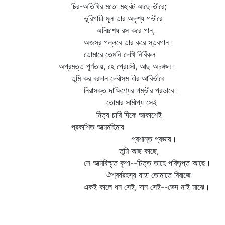
চির-অতিথির মতো মহাবট আছে তীরে;
ভূরিপায়ী মূল তার অদৃশ্য গভীরে
অনিঃশেষ রস করে পান,
অজস্র পল্লবে তার করে স্তবগান।
তোমারে তেমনি দেখি নির্বিকল
অপ্রমত্ত পূর্ণতায়, হে প্রেয়সী, আছ অচঞ্চল।
তুমি কর বরদান দেবীসম ধীর আবির্ভাবে
নিরাসক্ত দাক্ষিণ্যের গম্ভীর প্রভাবে।
তোমার সামীপ্য সেই
নিত্য চারি দিকে আকাশেই
প্রকাশিত আত্মমহিমায়
প্রশান্ত প্রভায়।
তুমি আছ কাছে,
সে আত্মবিস্মৃত কৃপা--চিত্ত তাহে পরিতৃপ্ত আছে।
ঐশ্বর্যরহস্য যাহা তোমাতে বিরাজে
একই কালে ধন সেই, দান সেই--ভেদ নাই মাঝে।