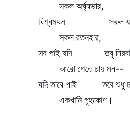
সকল অর্ঘ্যভার,
বিশ্বমথন সকল যত
সকল রতনহার,
সব পাই যদি তবু নিরব
আরো পেতে চায় মন--
যদি তারে পাই তবে শুধু চ
একখানি গৃহকোণ।