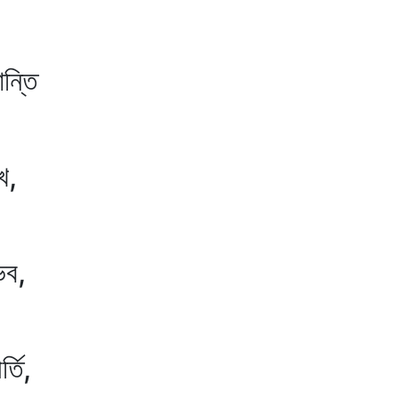
্তি
খ,
ব,
তি,