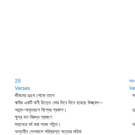
25
সব-
Verses
Ve
জীবনের দুঃখে শোকে তাপে
সব
ঋষির একটি বাণী চিত্তে মোর দিনে দিনে হয়েছে উজ্জ্বল--
ন
আনন্দ-অমৃতরূপে বিশ্বের প্রকাশ।
দু
ক্ষুদ্র যত বিরুদ্ধ প্রমাণে
ক
মহানেরে খর্ব করা সহজ পটুতা।
অশ
অন্তহীন দেশকালে পরিব্যাপ্ত সত্যের মহিমা
হ