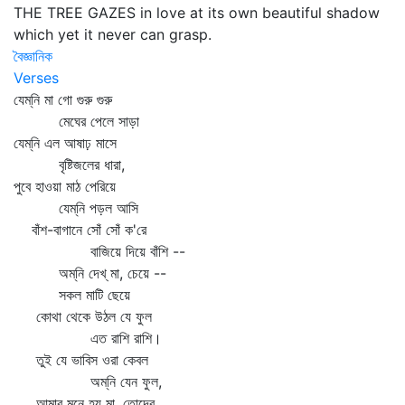
THE TREE GAZES in love at its own beautiful shadow
which yet it never can grasp.
বৈজ্ঞানিক
Verses
যেম্‌নি মা গো গুরু গুরু
মেঘের পেলে সাড়া
যেম্‌নি এল আষাঢ় মাসে
বৃষ্টিজলের ধারা,
পুবে হাওয়া মাঠ পেরিয়ে
যেম্‌নি পড়ল আসি
বাঁশ-বাগানে সোঁ সোঁ ক'রে
বাজিয়ে দিয়ে বাঁশি --
অম্‌নি দেখ্‌ মা, চেয়ে --
সকল মাটি ছেয়ে
কোথা থেকে উঠল যে ফুল
এত রাশি রাশি।
তুই যে ভাবিস ওরা কেবল
অম্‌নি যেন ফুল,
আমার মনে হয় মা, তোদের