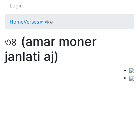
Login
Home
Verses
বলাকা
৩৪
৩৪ (amar moner
janlati aj)