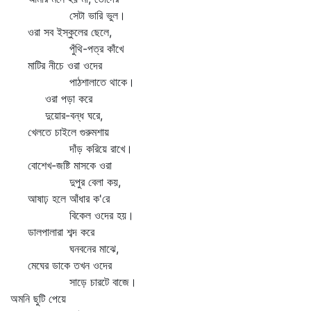
সেটা ভারি ভুল।
ওরা সব ইস্‌কুলের ছেলে,
পুঁথি-পত্র কাঁখে
মাটির নীচে ওরা ওদের
পাঠশালাতে থাকে।
ওরা পড়া করে
দুয়োর-বন্ধ ঘরে,
খেলতে চাইলে গুরুমশায়
দাঁড় করিয়ে রাখে।
বোশেখ-জষ্টি মাসকে ওরা
দুপুর বেলা কয়,
আষাঢ় হলে আঁধার ক'রে
বিকেল ওদের হয়।
ডালপালারা শব্দ করে
ঘনবনের মাঝে,
মেঘের ডাকে তখন ওদের
সাড়ে চারটে বাজে।
অমনি ছুটি পেয়ে