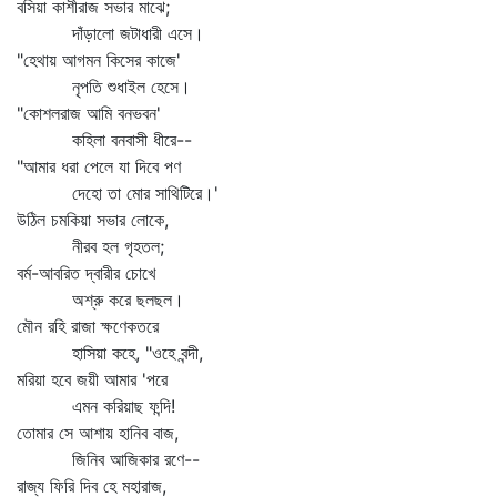
বসিয়া কাশীরাজ সভার মাঝে;
দাঁড়ালো জটাধারী এসে।
"হেথায় আগমন কিসের কাজে'
নৃপতি শুধাইল হেসে।
"কোশলরাজ আমি বনভবন'
কহিলা বনবাসী ধীরে--
"আমার ধরা পেলে যা দিবে পণ
দেহো তা মোর সাথিটিরে।'
উঠিল চমকিয়া সভার লোকে,
নীরব হল গৃহতল;
বর্ম-আবরিত দ্বারীর চোখে
অশ্রু করে ছলছল।
মৌন রহি রাজা ক্ষণেকতরে
হাসিয়া কহে, "ওহে বন্দী,
মরিয়া হবে জয়ী আমার 'পরে
এমন করিয়াছ ফন্দি!
তোমার সে আশায় হানিব বাজ,
জিনিব আজিকার রণে--
রাজ্য ফিরি দিব হে মহারাজ,