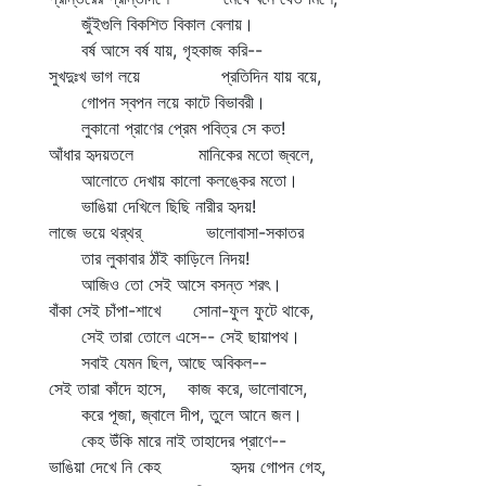
জুঁইগুলি বিকশিত বিকাল বেলায়।
বর্ষ আসে বর্ষ যায়, গৃহকাজ করি--
সুখদুঃখ ভাগ লয়ে প্রতিদিন যায় বয়ে,
গোপন স্বপন লয়ে কাটে বিভাবরী।
লুকানো প্রাণের প্রেম পবিত্র সে কত!
আঁধার হৃদয়তলে মানিকের মতো জ্বলে,
আলোতে দেখায় কালো কলঙ্কের মতো।
ভাঙিয়া দেখিলে ছিছি নারীর হৃদয়!
লাজে ভয়ে থর্‌থর্‌ ভালোবাসা-সকাতর
তার লুকাবার ঠাঁই কাড়িলে নিদয়!
আজিও তো সেই আসে বসন্ত শরৎ।
বাঁকা সেই চাঁপা-শাখে সোনা-ফুল ফুটে থাকে,
সেই তারা তোলে এসে-- সেই ছায়াপথ।
সবাই যেমন ছিল, আছে অবিকল--
সেই তারা কাঁদে হাসে, কাজ করে, ভালোবাসে,
করে পূজা, জ্বালে দীপ, তুলে আনে জল।
কেহ উঁকি মারে নাই তাহাদের প্রাণে--
ভাঙিয়া দেখে নি কেহ হৃদয় গোপন গেহ,