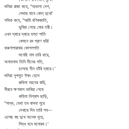
শুনিয়া রাজা কহে, "অভাগা দেশ,
সেথায় যাবে কোন্‌ দুখে!'
পথিক কহে, "আমি বণিকজাতি,
ডুবিয়া গেছে মোর তরী।
এখন দ্বারে দ্বারে হস্ত পাতি
কেমনে রব প্রাণ ধরি!
করুণাপারাবার কোশলপতি
শুনেছি নাম চারি ধারে,
অনাথনাথ তিনি দীনের গতি,
চলেছে দীন তাঁরি দ্বারে।'
শুনিয়া নৃপসুত ঈষৎ হেসে
রুধিলা নয়নের বারি,
নীরবে ক্ষণকাল ভাবিয়া শেষে
কহিলা নিশ্বাস ছাড়ি,
"পান্থ, যেথা তব বাসনা পুরে
দেখায়ে দিব তারি পথ--
এসেছ বহু দুখে অনেক দূরে,
সিদ্ধ হবে মনোরথ।'