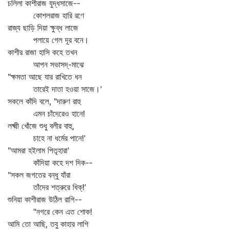
চলিলা কাশীরাজ যুদ্ধসাজে--
কোশলরাজ হারি রণে
রাজ্য ছাড়ি দিয়া ক্ষুব্ধ লাজে
পলায়ে গেল দূর বনে।
কাশীর রাজা হাসি কহে তখন
আপন সভাসদ্‌-মাঝে
"ক্ষমতা আছে যার রাখিতে ধন
তারেই দাতা হওয়া সাজে।'
সকলে কাঁদি বলে, "দারুণ রাহু
এমন চাঁদেরেও হানে!
লক্ষ্মী খোঁজে শুধু বলীর বাহু,
চাহে না ধর্মের পানে!'
"আমরা হইলাম পিতৃহারা'
কাঁদিয়া কহে দশ দিক--
"সকল জগতের বন্ধু যাঁরা
তাঁদের শত্রুরে ধিক্‌!'
শুনিয়া কাশীরাজ উঠিল রাগি--
"নগরে কেন এত শোক!
আমি তো আছি, তবু কাহার লাগি