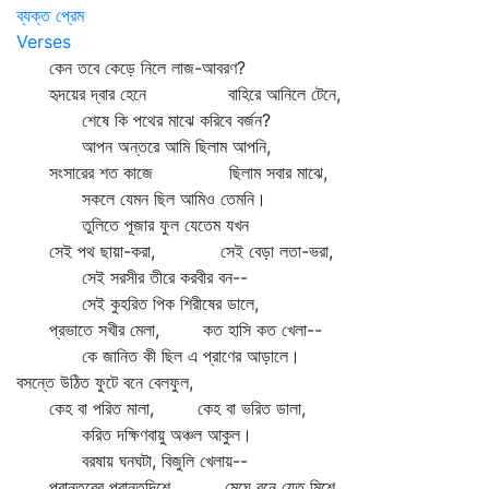
ব্যক্ত প্রেম
Verses
কেন তবে কেড়ে নিলে লাজ-আবরণ?
হৃদয়ের দ্বার হেনে বাহিরে আনিলে টেনে,
শেষে কি পথের মাঝে করিবে বর্জন?
আপন অন্তরে আমি ছিলাম আপনি,
সংসারের শত কাজে ছিলাম সবার মাঝে,
সকলে যেমন ছিল আমিও তেমনি।
তুলিতে পূজার ফুল যেতেম যখন
সেই পথ ছায়া-করা, সেই বেড়া লতা-ভরা,
সেই সরসীর তীরে করবীর বন--
সেই কুহরিত পিক শিরীষের ডালে,
প্রভাতে সখীর মেলা, কত হাসি কত খেলা--
কে জানিত কী ছিল এ প্রাণের আড়ালে।
বসন্তে উঠিত ফুটে বনে বেলফুল,
কেহ বা পরিত মালা, কেহ বা ভরিত ডালা,
করিত দক্ষিণবায়ু অঞ্চল আকুল।
বরষায় ঘনঘটা, বিজুলি খেলায়--
প্রান্তরের প্রান্তদিশে মেঘে বনে যেত মিশে,