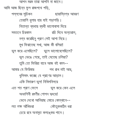
আপন মরম তারা আপনি না জানে।
আমি আজ ছিন্ন ফুল রাজপথে পড়ি,
পল্লবের সুচিকন ছায়াস্নিগ্ধ আবরণ
তেয়াগি ধুলায় হায় যাই গড়াগড়ি।
নিতান্ত ব্যথায় ব্যথী ভালোবাসা দিয়ে
সযতনে চিরকাল রচি দিবে অন্তরাল,
নগ্ন করেছিনু প্রাণ সেই আশা নিয়ে।
মুখ ফিরাতেছ সখা, আজ কী বলিয়া!
ভুল করে এসেছিলে? ভুলে ভালোবেসেছিলে?
ভুল ভেঙে গেছে, তাই যেতেছ চলিয়া?
তুমি তো ফিরিয়া যাবে আজ বই কাল--
আমার যে ফিরিবার পথ রাখ নাই আর,
ধূলিসাৎ করেছ যে প্রাণের আড়াল।
একি নিদারুণ ভুল! নিখিলনিলয়ে
এত শত প্রাণ ফেলে ভুল করে কেন এলে
অভাগিনী রমণীর গোপন হৃদয়ে!
ভেবে দেখো আনিয়াছ মোরে কোন্‌খানে--
লত লক্ষ আঁখিভরা কৌতুককঠিন ধরা
চেয়ে রবে অনাবৃত কলঙ্কের পানে।