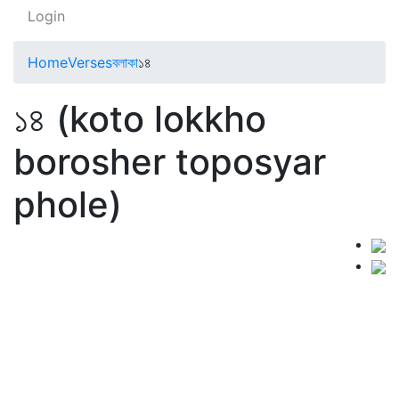
Login
Home
Verses
বলাকা
১৪
১৪ (koto lokkho
borosher toposyar
phole)