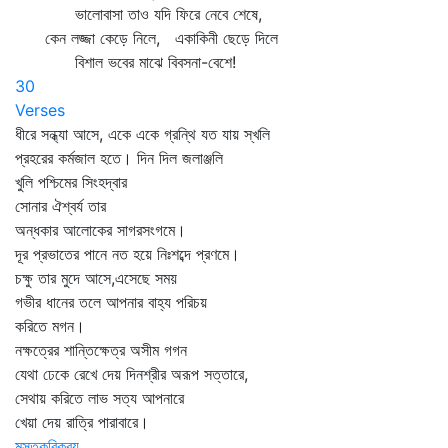
ভালোবাসা তাও যদি ফিরে নেবে শেষে,
কেন লজ্জা কেড়ে নিলে, একাকিনী ছেড়ে দিলে
বিশাল ভবের মাঝে বিবসনা-বেশে!
30
Verses
ধীরে সন্ধ্যা আসে, একে একে গ্রন্থি যত যায় স্খলি
প্রহরের কর্মজাল হতে। দিন দিল জলাঞ্জলি
খুলি পশ্চিমের সিংহদ্বার
সোনার ঐশ্বর্য তার
অন্ধকার আলোকের সাগরসংগমে।
দূর প্রভাতের পানে নত হয়ে নিঃশব্দে প্রণমে।
চক্ষু তার মুদে আসে,এসেছে সময়
গভীর ধানের তলে আপনার বাহ্য পরিচয়
করিতে মগন।
নক্ষত্রের শান্তিক্ষেত্র অসীম গগন
যেথা ঢেকে রেখে দেয় দিনশ্রীর অরূপ সত্তারে,
সেথায় করিতে লাভ সত্য আপনারে
খেয়া দেয় রাত্রি পারাবারে।
মস্তকবিক্রয়