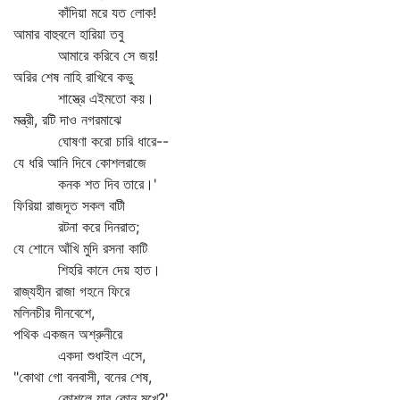
কাঁদিয়া মরে যত লোক!
আমার বাহুবলে হারিয়া তবু
আমারে করিবে সে জয়!
অরির শেষ নাহি রাখিবে কভু
শাস্ত্রে এইমতো কয়।
মন্ত্রী, রটি দাও নগরমাঝে
ঘোষণা করো চারি ধারে--
যে ধরি আনি দিবে কোশলরাজে
কনক শত দিব তারে।'
ফিরিয়া রাজদূত সকল বাটী
রটনা করে দিনরাত;
যে শোনে আঁখি মুদি রসনা কাটি
শিহরি কানে দেয় হাত।
রাজ্যহীন রাজা গহনে ফিরে
মলিনচীর দীনবেশে,
পথিক একজন অশ্রুনীরে
একদা শুধাইল এসে,
"কোথা গো বনবাসী, বনের শেষ,
কোশলে যাব কোন্‌ মুখে?'