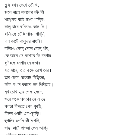
মুন্সি যখন লেখে তৌজি,
জলে নামে শালকের বউ ঝি।
শাল্‌কের ঘাটে ভাঙা পাল্কি;
কালু যাবে বানিচঙে কাল কি।
বানিচঙে ঢেঁকি পাকা-গাঁথ্‌নি,
ধান কাটে কালুদার নাৎনি।
বানিচঙ কোন্‌ দেশে কোন্‌ গাঁয়,
কে জানে সে যশোরে কি বনগাঁয়।
ফুটবলে বনগাঁর মোক্তার
যত হারে, তত বাড়ে রোখ তার।
তার ছেলে হরেরাম মিত্তির,
আঁক ক'সে ব্যামো হল পিত্তির।
মুখ চোখ হয়ে গেল হলদে,
ওরে ওকে পলতার ঝোল দে।
পলতা কিনতে গেল ধুবড়ি,
কিনল গুগলি এক-চুবড়ি।
হুগলির গুগলি কী মাগ্‌গি,
ভাঙা হাটে পাওয়া গেল ভাগ্যি।