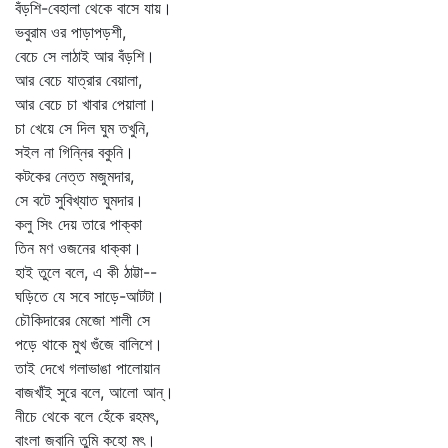
বঁড়শি-বেহালা থেকে বাসে যায়।
ভবুরাম ওর পাড়াপড়শী,
বেচে সে লাঠাই আর বঁড়শি।
আর বেচে যাত্রার বেয়ালা,
আর বেচে চা খাবার পেয়ালা।
চা খেয়ে সে দিল ঘুম তখুনি,
সইল না গিন্নির বকুনি।
কটকের নেত্ত মজুমদার,
সে বটে সুবিখ্যাত ঘুমদার।
কলু সিং দেয় তারে পাক্কা
তিন মণ ওজনের ধাক্কা।
হাই তুলে বলে, এ কী ঠাট্টা--
ঘড়িতে যে সবে সাড়ে-আটটা।
চৌকিদারের মেজো শালী সে
পড়ে থাকে মুখ গুঁজে বালিশে।
তাই দেখে গলাভাঙা পালোয়ান
বাজখাঁই সুরে বলে, আলো আন্‌।
নীচে থেকে বলে হেঁকে রহমৎ,
বাংলা জবানি তুমি কহো মৎ।