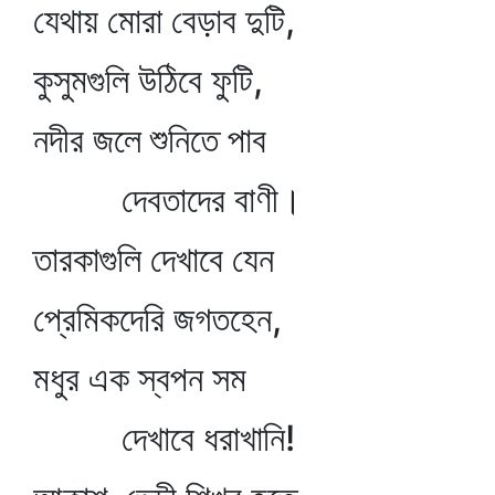
যেথায় মোরা বেড়াব দুটি,
কুসুমগুলি উঠিবে ফুটি,
নদীর জলে শুনিতে পাব
দেবতাদের বাণী।
তারকাগুলি দেখাবে যেন
প্রেমিকদেরি জগতহেন,
মধুর এক স্বপন সম
দেখাবে ধরাখানি!