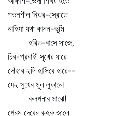
আকাশ-ভেদী শিখর হতে
পতনশীল নিঝর-স্রোতে
নাহিয়া যথা কানন-ভূমি
হরিত-বাসে সাজে,
চির-প্রবাহী সুখের ধারে
দোঁহার হৃদি হাসিবে হারে--
যেই সুখের মূল লুকানো
কলপনার মাঝে!
প্রেম দেবের কুহক জালে