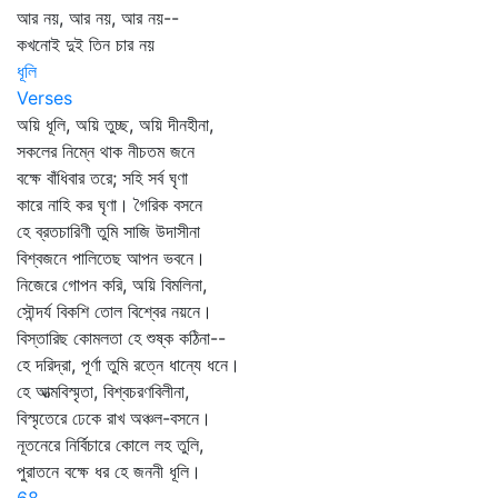
আর নয়, আর নয়, আর নয়--
কখনোই দুই তিন চার নয়
ধূলি
Verses
অয়ি ধূলি, অয়ি তুচ্ছ, অয়ি দীনহীনা,
সকলের নিম্নে থাক নীচতম জনে
বক্ষে বাঁধিবার তরে; সহি সর্ব ঘৃণা
কারে নাহি কর ঘৃণা। গৈরিক বসনে
হে ব্রতচারিণী তুমি সাজি উদাসীনা
বিশ্বজনে পালিতেছ আপন ভবনে।
নিজেরে গোপন করি, অয়ি বিমলিনা,
সৌন্দর্য বিকশি তোল বিশ্বের নয়নে।
বিস্তারিছ কোমলতা হে শুষ্ক কঠিনা--
হে দরিদ্রা, পূর্ণা তুমি রত্নে ধান্যে ধনে।
হে আত্মবিস্মৃতা, বিশ্বচরণবিলীনা,
বিস্মৃতেরে ঢেকে রাখ অঞ্চল-বসনে।
নূতনেরে নির্বিচারে কোলে লহ তুলি,
পুরাতনে বক্ষে ধর হে জননী ধূলি।