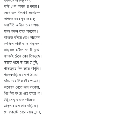
ধুবড়িতে মানকচু সস্তা,
ফাউ পেল কাগজ দু বস্তা।
দেখে বলে নীলমণি সরকার--
কাগজে হরুর খুব দরকার;
জ্যামিতি অতীত তার সাধ্যর,
যতই করুন তারে মারধোর।
কাগজে বসিয়ে রেখে নারকেল
পেন্সিলে কাটে ব'সে সার্‌কেল।
সার্‌কেল কাটতে সে কী বুঝে
খামকাই ঠেকে গেল ত্রিভুজে।
সইতে পারে না তার চাপুনি,
পালাজ্বরে দিল তারে কাঁপুনি।
শ্রাদ্ধবাড়িতে লেগে ঠাণ্ডা
হেঁচে মরে ত্রিবেণীর পাণ্ডা।
অবেলায় খেতে বসে দারোগা,
শির শির ক'রে ওঠে তারো গা।
টাট্টু ঘোড়ার এক গাড়িতে
ডাক্তার এল তার বাড়িতে।
সে-ঘোড়াটা বেড়া ভাঙে নন্দর,