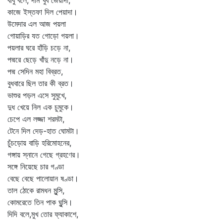
বাবু বলে, দাম খুব জেয়াদা,
কাজে ইস্তফা দিল পেয়াদা।
উমেদার এল আজ পয়লা
গোয়াড়ির যত গোড়ো গয়লা।
পয়লার ঘরে হাঁড়ি চড়ে না,
পদ্মরে ছেড়ে খাঁদু নড়ে না।
পদ্ম সেদিন মহা বিব্রত,
বুধবারে ছিল তার কী ব্রত।
ভাশুর পড়ল এসে সুমুখে,
দুধ খেয়ে নিল এক চুমুকে।
চেপে এল লজ্জা শরমটা,
টেনে দিল দেড়-হাত ঘোমটা।
চুঁচড়োয় বাড়ি হরিমোহনের,
গঙ্গায় স্নানে গেছে গ্রহণের।
সঙ্গে নিয়েছে চার গণ্ডা
বেছে বেছে পালোয়ান ষণ্ডা।
তাল ঠোকে রামধন মুন্সি,
কোমরেতে তিন পাক ঘুন্সি।
দিদি বলে,মুখ তোর ফ্যাকাশে,