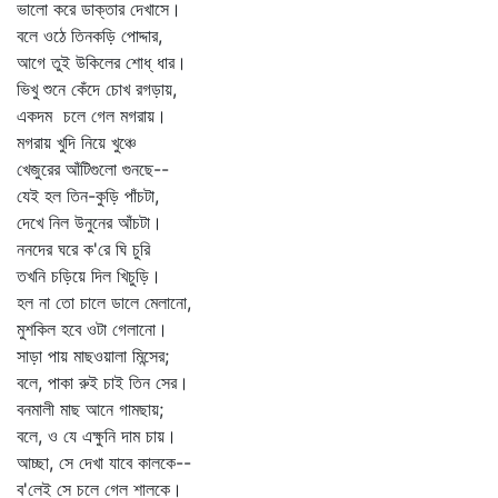
ভালো করে ডাক্তার দেখাসে।
বলে ওঠে তিনকড়ি পোদ্দার,
আগে তুই উকিলের শোধ্‌ ধার।
ভিখু শুনে কেঁদে চোখ রগড়ায়,
একদম চলে গেল মগরায়।
মগরায় খুদি নিয়ে খুঞ্চে
খেজুরের আঁটিগুলো গুনছে--
যেই হল তিন-কুড়ি পাঁচটা,
দেখে নিল উনুনের আঁচটা।
ননদের ঘরে ক'রে ঘি চুরি
তখনি চড়িয়ে দিল খিচুড়ি।
হল না তো চালে ডালে মেলানো,
মুশকিল হবে ওটা গেলানো।
সাড়া পায় মাছওয়ালা মিন্সের;
বলে, পাকা রুই চাই তিন সের।
বনমালী মাছ আনে গামছায়;
বলে, ও যে এক্ষুনি দাম চায়।
আচ্ছা, সে দেখা যাবে কালকে--
ব'লেই সে চলে গেল শালকে।