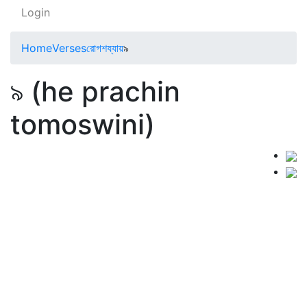
Login
Home
Verses
রোগশয্যায়
৯
৯ (he prachin
tomoswini)