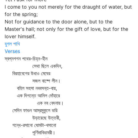
I come to you not merely for the draught of water, but
for the spring;
Not for guidance to the door alone, but to the
Master's hall; not only for the gift of love, but for the
lover himself.
যুগল পাখি
Verses
স্বপ্নগগন পথের-চিহ্ন-হীন
সেথা ছিলে একদিন,
বিরহাবেগের উধাও মেঘের
সজল বাষ্পে লীন।
বহিল সহসা নববসন্ত-বায়,
এক দিগন্তে আনিল দোঁহারে
এক নব বেদনায়।
সেদিন ফাগুন আম্রমুকুলে ভরি
উড়ায়েছে উত্তরী,
গন্ধে-রসানো ঘোমটা-খসানো
পূর্ণিমাবিভাবরী।