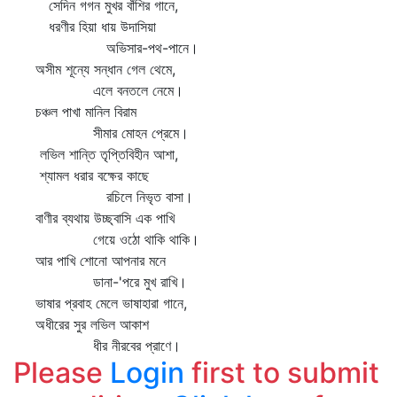
সেদিন গগন মুখর বাঁশির গানে,
ধরণীর হিয়া ধায় উদাসিয়া
অভিসার-পথ-পানে।
অসীম শূন্যে সন্ধান গেল থেমে,
এলে বনতলে নেমে।
চঞ্চল পাখা মানিল বিরাম
সীমার মোহন প্রেমে।
লভিল শান্তি তৃপ্তিবিহীন আশা,
শ্যামল ধরার বক্ষের কাছে
রচিলে নিভৃত বাসা।
বাণীর ব্যথায় উচ্ছ্বাসি এক পাখি
গেয়ে ওঠো থাকি থাকি।
আর পাখি শোনো আপনার মনে
ডানা-'পরে মুখ রাখি।
ভাষার প্রবাহ মেলে ভাষাহারা গানে,
অধীরের সুর লভিল আকাশ
ধীর নীরবের প্রাণে।
Please
Login
first to submit