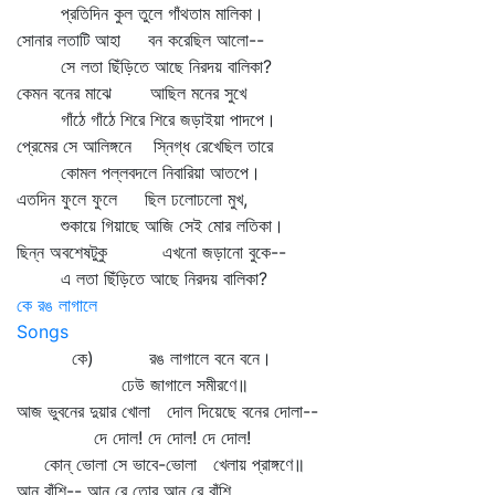
প্রতিদিন কুল তুলে গাঁথতাম মালিকা।
সোনার লতাটি আহা বন করেছিল আলো--
সে লতা ছিঁড়িতে আছে নিরদয় বালিকা?
কেমন বনের মাঝে আছিল মনের সুখে
গাঁঠে গাঁঠে শিরে শিরে জড়াইয়া পাদপে।
প্রেমের সে আলিঙ্গনে স্নিগ্ধ রেখেছিল তারে
কোমল পল্লবদলে নিবারিয়া আতপে।
এতদিন ফুলে ফুলে ছিল ঢলোঢলো মুখ,
শুকায়ে গিয়াছে আজি সেই মোর লতিকা।
ছিন্ন অবশেষটুকু এখনো জড়ানো বুকে--
এ লতা ছিঁড়িতে আছে নিরদয় বালিকা?
কে রঙ লাগালে
Songs
কে) রঙ লাগালে বনে বনে।
ঢেউ জাগালে সমীরণে॥
আজ ভুবনের দুয়ার খোলা দোল দিয়েছে বনের দোলা--
দে দোল! দে দোল! দে দোল!
কোন্‌ ভোলা সে ভাবে-ভোলা খেলায় প্রাঙ্গণে॥
আন্‌ বাঁশি-- আন্‌ রে তোর আন্‌ রে বাঁশি,