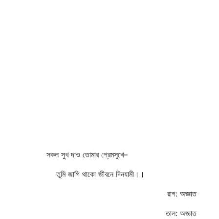
সকল সুখ দাও তোমার প্রেমসুখে–
তুমি জাগি থাকো জীবনে দিনযামী।।
রাগ: অজ্ঞাত
তাল: অজ্ঞাত