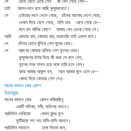
সে যেতে যেতে চেয়ে গেল কী যেন গেয়ে গেল--
তাই আপন-মনে বসে আছি কুসুমবনেতে।
সে ঢেউয়ের মতন ভেসে গেছে, চাঁদের আলোর দেশে গেছে,
যেখান দিয়ে হেসে গেছে, হাসি তার রেখে গেছে রে--
মনে হল আঁখির কোণে আমায় যেন ডেকে গেছে সে।
আমি কোথায় যাব, কোথায় যাব, ভাবতেছি তাই একলা বসে।
সে চাঁদের চোখে বুলিয়ে গেল ঘুমের ঘোর।
সে প্রাণের কোথায় দুলিয়ে গেল ফুলের ডোর।
কুসুমবনের উপর দিয়ে কী কথা সে বলে গেল,
ফুলের গন্ধ পাগল হয়ে সঙ্গে তারি চলে গেল।
হৃদয় আমার আকুল হল, নয়ন আমার মুদে এলে রে--
কোথা দিয়ে কোথায় গেল সে॥
সাধের কাননে মোর রোপণ
Songs
সাধের কাননে মোর রোপণ করিয়াছিনু
একটি লতিকা, সখী, অতিশয় যতনে।
প্রতিদিন দেখিতাম কেমন সুন্দর ফুল
ফুটিয়াছে শত শত হাসি-হাসি আননে।
প্রতিদিন সযতনে ঢালা দিতাম জল,