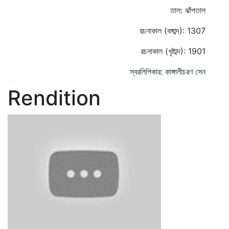
তাল: ঝাঁপতাল
রচনাকাল (বঙ্গাব্দ): 1307
রচনাকাল (খৃষ্টাব্দ): 1901
স্বরলিপিকার: কাঙ্গালীচরণ সেন
Rendition