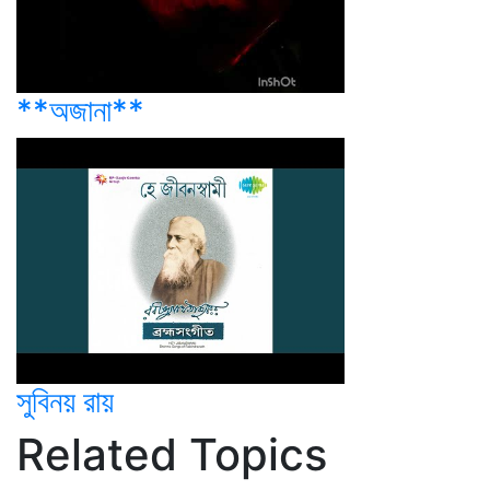
**অজানা**
সুবিনয় রায়
Related Topics