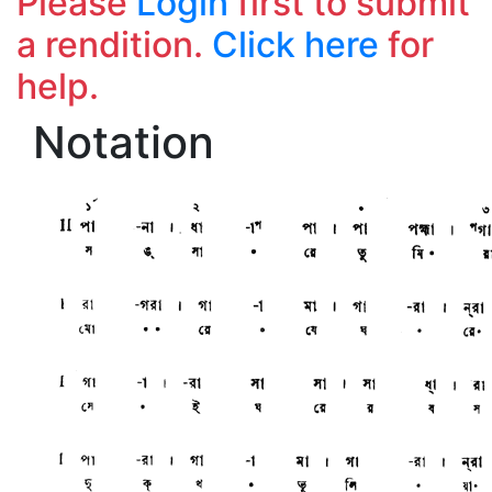
Please
Login
first to submit
a rendition.
Click here
for
help.
Notation