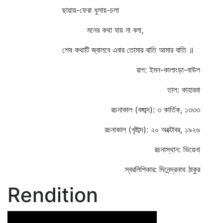
ছায়ায়-ফেরা ধুলায়-চলা
মনের কথা যায় না বলা,
শেষ কথাটি জ্বালবে এবার তোমার বাতি আমার বাতি ॥
রাগ: ইমন-কালাংড়া-বাউল
তাল: কাহারবা
রচনাকাল (বঙ্গাব্দ): ৩ কার্তিক, ১৩৩৩
রচনাকাল (খৃষ্টাব্দ): ২০ অক্টোবর, ১৯২৬
রচনাস্থান: ভিয়েনা
স্বরলিপিকার: দিনেন্দ্রনাথ ঠাকুর
Rendition