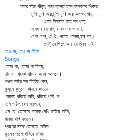
আরে দাঁড়া দাঁড়া, অত ব্যস্ত হলে ফসকাবে শিকার,
চুপি চুপি আয়,চুপি চুপি আয় অশথতলায়,
এবার ঠিকঠাক হয়ে সব থাক্‌,
সাবধান ধর্‌ বাণ, সাবধান ছাড়্‌ বাণ,
গেল গেল, ঐ ঐ, পালায় পালায়,চল্‌ চল্‌।
ছোট্‌ রে পিছে আয় রে ত্বরা যাই।
যেও না, যেও না ফিরে
Songs
যেয়ো না, যেয়ো না ফিরে,
দাঁড়াও, বারেক দাঁড়াও হৃদয়-আসনে।
চঞ্চল সমীর সম ফিরিছ কেন,
কুসুমে কুসুমে, কাননে কাননে।
তোমায় ধরিতে চাহি, ধরিতে পারি নে,
তুমি গঠিত যেন স্বপনে,
এস হে, তোমারে বারেক দেখি ভরিয়ে আঁখি,
ধরিয়া রাখি যতনে।
প্রাণের মাঝে তোমারে ঢাকিব,
ফুলের পাশে বাঁধিয়ে রাখিব,